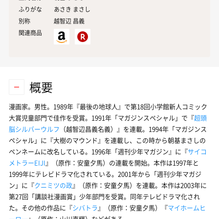
ふりがな
あさき まさし
別称
越智辺 昌義
関連商品
概要
漫画家。男性。1989年『最後の地球人』で第18回小学館新人コミック
大賞児童部門で佳作を受賞。1991年「マガジンスペシャル」で『
超頭
脳シルバーウルフ
（越智辺昌義名義）』を連載。1994年「マガジンス
ペシャル」に『大樹のマウンド』を連載し、この時から朝基まさしの
ペンネームに改名している。1996年「週刊少年マガジン』に『
サイコ
メトラーEIJI
』（原作：
安童夕馬
）の連載を開始。本作は1997年と
1999年にテレビドラマ化されている。2001年から「週刊少年マガジ
ン」に『
クニミツの政
』（原作：安童夕馬）を連載。本作は2003年に
第27回「講談社漫画賞」少年部門を受賞。同年テレビドラマ化され
た。その他の作品に『
シバトラ
』（原作：安童夕馬）『
マイホームヒ
ーロー
』（原作：山川直輝）などがある。