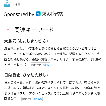
正社員
Sponsored by
関連キーワード
大島 司
(おおしま つかさ)
漫画家。女性。小学生のときに漠然と漫画家になりたいと考えはじ
め、中学でバレーボール部、高校では合唱部に所属するかたわら、漫
画を投稿し続ける。高校卒業後、東京デザイナー学院に進学。1年生の
ときにバレーボ...
関連ページ：
大島 司
日向 武史
(ひなた たけし)
日本の漫画家。男性。映画の制作を目指して上京するが、後に漫画家
志望に転向。朝基まさしのアシスタントを経験した後、1998年に読み
切り作品『スリーアウトチェンジ』で第61回週刊少年マガジン新人漫
画賞入選...
関連ページ：
日向 武史