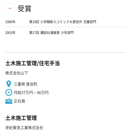
受賞
1989年
第18回 小学館新人コミック大賞佳作 児童部門
2003年
第27回 講談社漫画賞 少年部門
土木施工管理/住宅手当
株式会社山下
三重県 度会町
月給37万円～46万円
正社員
土木施工管理
世紀東急工業株式会社