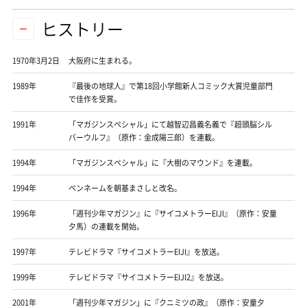
ヒストリー
1970年3月2日
大阪府に生まれる。
1989年
『最後の地球人』で第18回小学館新人コミック大賞児童部門
で佳作を受賞。
1991年
「マガジンスペシャル」にて越智辺昌義名義で『超頭脳シル
バーウルフ』（原作：金成陽三郎）を連載。
1994年
「マガジンスペシャル」に『大樹のマウンド』を連載。
1994年
ペンネームを朝基まさしと改名。
1996年
「週刊少年マガジン』に『サイコメトラーEIJI』（原作：安童
夕馬）の連載を開始。
1997年
テレビドラマ『サイコメトラーEIJI』を放送。
1999年
テレビドラマ『サイコメトラーEIJI2』を放送。
2001年
「週刊少年マガジン」に『クニミツの政』（原作：安童夕