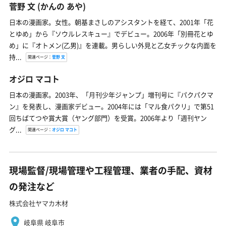
菅野 文
(かんの あや)
日本の漫画家。女性。朝基まさしのアシスタントを経て、2001年「花
とゆめ」から『ソウルレスキュー』でデビュー。2006年「別冊花とゆ
め」に『オトメン(乙男)』を連載。男らしい外見と乙女チックな内面を
持...
関連ページ：
菅野 文
オジロ マコト
日本の漫画家。2003年、「月刊少年ジャンプ」増刊号に『パクパクマ
ン』を発表し、漫画家デビュー。2004年には「マル食パクリ」で第51
回ちばてつや賞大賞（ヤング部門）を受賞。2006年より「週刊ヤン
グ...
関連ページ：
オジロ マコト
現場監督/現場管理や工程管理、業者の手配、資材
の発注など
株式会社ヤマカ木材
岐阜県 岐阜市