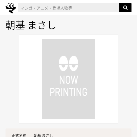
朝基 まさし
正式名称
朝基 まさし