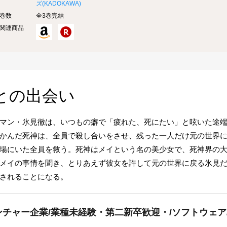
ズ(
KADOKAWA
)
巻数
全3巻完結
関連商品
との出会い
マン・氷見徹は、いつもの癖で「疲れた、死にたい」と呟いた途
かんだ死神は、全員で殺し合いをさせ、残った一人だけ元の世界
場にいた全員を救う。死神はメイという名の美少女で、死神界の
メイの事情を聞き、とりあえず彼女を許して元の世界に戻る氷見
されることになる。
チャー企業/業種未経験・第二新卒歓迎・/ソフトウェア