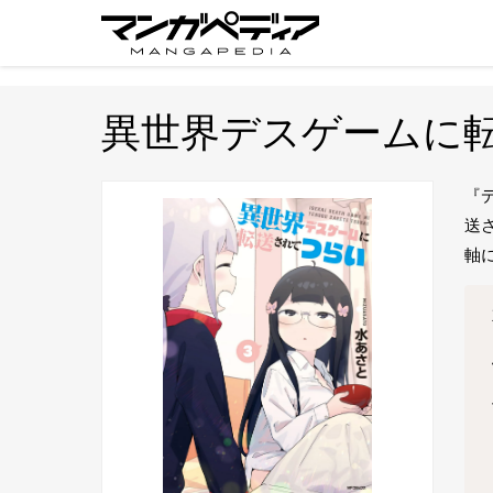
異世界デスゲームに
『
送
軸