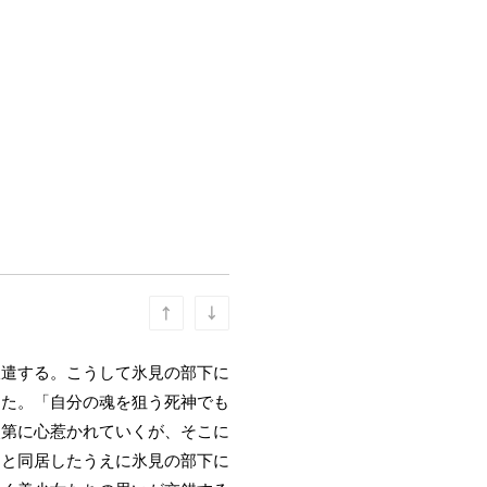
派遣する。こうして氷見の部下に
った。「自分の魂を狙う死神でも
次第に心惹かれていくが、そこに
イと同居したうえに氷見の部下に