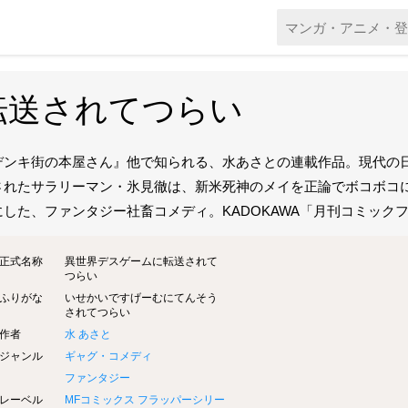
転送されてつらい
デンキ街の本屋さん』他で知られる、水あさとの連載作品。現代の
されたサラリーマン・氷見徹は、新米死神のメイを正論でボコボコ
にした、ファンタジー社畜コメディ。KADOKAWA「月刊コミックフラ
正式名称
異世界デスゲームに転送されて
つらい
ふりがな
いせかいですげーむにてんそう
されてつらい
作者
水 あさと
ジャンル
ギャグ・コメディ
ファンタジー
レーベル
MFコミックス フラッパーシリー