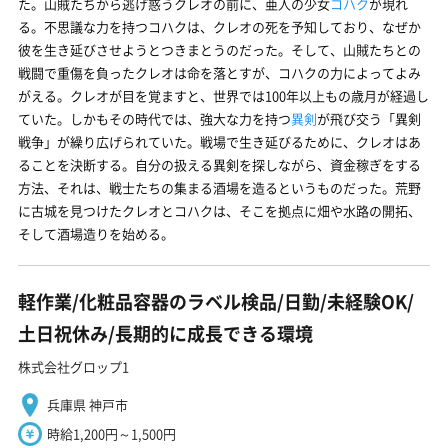
た。山賊たちから逃げ惑うクレオの前に、亜人の少女
コハク
が現れ
る。不思議な力を持つコハクは、クレオの死を予知しており、なぜか
彼を生き延びさせようとつきまとうのだった。そして、山賊たちとの
戦闘で重傷を負ったクレオは命を落とすが、コハクの力によってよみ
がえる。クレオが目を覚ますと、世界では100年以上もの歳月が経過し
ていた。しかもその時代では、強大な力を持つ
異剣
が飛び交う「異剣
戦争」が繰り広げられていた。戦場で生き延びるために、クレオはあ
ることを決断する。自分の扱える異剣を探しながら、資金稼ぎをする
方法、それは、戦士たちの集まる酒場を造るというものだった。荒野
に古城を見つけたクレオとコハクは、そこを拠点に畑や水路の開拓、
そして酒場造りを始める。
軽作業/化粧品容器のラベル検品/日勤/未経験OK/
土日祝休み/長期的に成長できる環境
株式会社グロップ1
兵庫県 神戸市
時給1,200円～1,500円