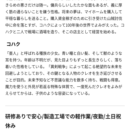
きらめの悪さだけは随一。傭兵らしいしたたかな面もあるが、義に厚
く筋の通らないことを嫌う性格。将来の夢は、マイホームを購入して
平穏な暮らしを送ること。購入資金稼ぎのために引き受けた山賊討伐
中に命を落とすが、コハクによって100年後の世界でよみがえった。コ
ハクと二人で戦場に酒場を造り、そこの店主として経営を始める。
コハク
「亜人」と呼ばれる種族の少女。青い瞳と白い髪、そして獣のような
耳を持つ。年齢は不明だが、見た目よりもずっと長生きらしく、落ち
着いた性格をしている。「異剣戦争」によって起こる絶望的な未来を
回避しようとしており、その鍵となる人物のクレオを生き延びさせる
ことが目的。未来予知など不思議な能力を数多く持ち、戦闘も得意。
魔力を使うと外見が若返る特殊な体質で、一度死んだクレオをよみが
えらせてからは、子供のような容姿になっている。
研修ありで安心/製造工場での軽作業/夜勤/土日祝
休み