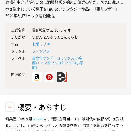
戦場を生き延びるために酒場経営を始めた傭兵の男が、次第に戦いに
巻き込まれていく様子を描いたファンタジー作品。「裏サンデー」
2020年8月31日より連載開始。
正式名称
異剣戦記ヴェルンディオ
ふりがな
いけんせんきゔぇるんでぃお
作者
七尾 ナナキ
ジャンル
ファンタジー
レーベル
裏少年サンデーコミックス(
小学
館
)
/
マンガワンコミックス(
小学
館
)
関連商品
概要・あらすじ
傭兵歴10年の男
クレオ
は、報奨金目当てで山賊討伐の依頼を引き受け
る。しかし、山賊たちはクレオの想像を遙かに越える戦力を持ってい