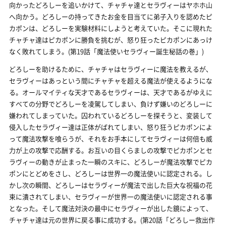
向かったどろしーを追いかけて、チャチャ達とセラヴィーはヤホホ山
へ向かう。どろしーの持ってきたお金を目当てに弟子入りを認めたピ
カポンは、どろしーを実験材料にしようと考えていた。そこに現れた
チャチャ達はピカポンに勝負を挑むが、怒り狂ったピカポンにあっけ
なく敗れてしまう。(第19話「魔法使いセラヴィー誕生秘話の巻」)
どろしーを助けるために、チャチャはセラヴィーに魔法を教えるが、
セラヴィーはあっという間にチャチャを超える魔法が使えるようにな
る。オールマイティな天才であるセラヴィーは、天才であるがゆえに
すべての分野でどろしーを凌駕してしまい、負けず嫌いのどろしーに
嫌われてしまっていた。囚われているどろしーを探そうと、変装して
侵入したセラヴィー達は正体がばれてしまい、怒り狂うピカポンによ
って魔法攻撃を喰らうが、それをお手本にしてセラヴィーは何倍も威
力が上の攻撃で応酬する。お互いの目くらましの攻撃でピカポンとセ
ラヴィーの動きが止まった一瞬のスキに、どろしーが魔法攻撃でピカ
ポンにとどめをさし、どろしーは世界一の魔法使いに認定される。し
かし次の瞬間、どろしーはセラヴィーが魔法で出した巨大な祝福の花
束に潰されてしまい、セラヴィーが世界一の魔法使いに認定される事
となった。そして魔法対決の最中にセラヴィーが出した鏡によって、
チャチャ達は元の世界に戻る事に成功する。(第20話「どろしー救出作