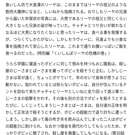
食いしん坊で大食漢のリーヤは、このままではリーヤの祖父のような
筋肉大魔神になると、しいねから指摘される。おりしもリーヤの兄達
から届いた年賀状の写真には、大男であるリーヤの祖父と同じくらい
大きくなった兄弟の姿が映っていた。チャチャとつり合いが取れなく
なるほど大男になりたくないと思ったリーヤは、食べる事を我慢する
が、つらくてしかたがない。しかしセラヴィーに、兄達よりも小食な
事を指摘されて安心したリーヤは、これまで通りお腹いっぱいご飯を
食べるのだった。(特別編「くいしんぼリーヤの危機の巻」)
うらら学園に寝返ったポピィに対して恨みを持つもみじ園長は、殺し
屋のじーさまとばーさまを雇ってポピィを殺そうと企む。しかしじー
さまは耳が遠く、ちょっとボケていて、年のせいで身体が思うように
動かない。狙われているとは知らないポピィは、自分が住んでいるテ
ントを訪ねて来たチャチャとリーヤとしいねと走り回って遊ぶ事で、
じーさまの狙撃をかわす。その後も別の方法でポピィを殺そうとする
たびに、しくじってしまうじーさまとばーさまは、自分達の正体を明
かして正攻法で殺そうとするが、ポピィの超能力で返り討ちに遭って
しまう。しかし誤って毒の吹き矢を飲み込んでしまった二人はポピィ
の超能力に助けられ、なおかつ借金を肩代わりしてもらったため、す
っかりポピィに魅了され、殺し屋を廃業してしもべになる。(第30話