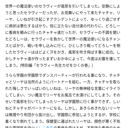
世界一の魔法使いのセラヴィーが風邪を引いてしまった。安静にしよ
うと思ったセラヴィーだったが、お見舞いにやって来たチャチャ、リ
ーヤ、しいねが引き起こすアクシデントによって、ゆっくり過ごせず
に病状は悪化するばかり。役に立たない自分達の代わりに、どろしー
に看病を頼みに行ったチャチャ達だったが、セラヴィーの不調を聞い
たどろしーは、セラヴィーを負かして世界一の魔法使いになるチャン
スとばかり、戦いを申し込みに行く。ひとしきり戦ってどろしーを倒
したセラヴィーはほどよく汗をかき、風邪を吹き飛ばす事に成功。し
かしチャチャ達が作ったまずいおかゆによって、今度はお腹を壊して
しまう。(特別編「セラヴィー先生カゼをひくの巻」)
うらら学園の学園祭でダンスパーティーが行われる事になり、チャチ
ャとリーヤは当然のようにパートナーを組む。一方、チャチャを取ら
れた悔しさでいっぱいのしいねは、リーヤの無神経な言葉にイライラ
してしまい、つい魔法でリーヤをお風呂で氷漬けにしてしまう。その
せいで風邪を引いてしまったリーヤは学園祭に行く事ができず、しい
ねとチャチャがパートナーになる。しかし、あきらめきれないリーヤ
は無理やり布団から抜け出し、学園祭に参加しようとするが、学校に
着くなり倒れてしまう。保健室に運ばれたリーヤは、顔色が悪く不気
味な雰囲気を持つ
よしこ先生
の看病を受けるが、不気味な看病のため