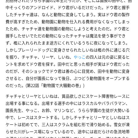
別招待されたうらら学園の2年生だったが、そこには園長の田中と、田
中そっくりのアンドロイド、ドウ君がいるだけだった。ドウ君と握手
したチャチャ達は、なんと動物に変身してしまう。実はドウ君の製作
費が高すぎたため、動物園に動物を仕入れる費用がなくなってしまっ
たため、チャチャ達を動物園の動物にしようと考えたのだ。ドウ君と
握手したせいでただの動物になったチャチャは魔法を使う事ができ
ず、檻に入れられたまま途方にくれているうちに夜になってしまう。
しかしプレーリードッグに変身させられたしいねは檻の外に通じる穴
を掘り、チャチャ、リーヤ、しいね、
やっこ
の四人は元の姿に戻るヒ
ントを求めてドウ君を探す。田中だと思った相手が実はドウ君だった
のだが、そのショックでドウ君は善の心に目覚め、田中を動物に変身
させると、自分が園長になって後日、ぶつどう動物園をオープンする
のだった。(第22話「動物園で大騒動の巻」)
チャチャとリーヤとしいねは、賞品欲しさにスケート障害物レースに
出場する事になる。出場する選手の中にはラスカルやバラバラマン、
園長先生、やっこ、お鈴、マリンなど、うらら学園の生徒が大勢いる
中で、レースはスタートする。しかしチャチャとリーヤとしいねはス
ケートは初めてで、三人はスクラムを組む形で滑り始める。雪女が凍
らせた川がレース場になっているので、途中には岩だらけの急流地帯