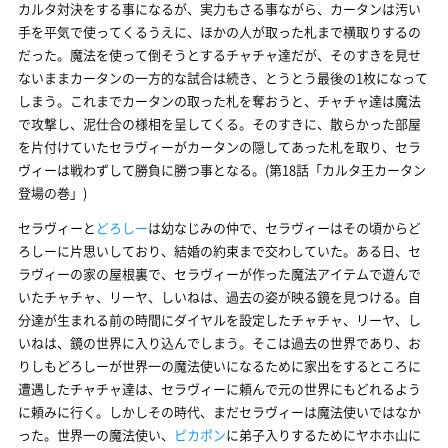
カルタ対決をする事になるが、実力もさる事ながら、カータンは汚い
手を平気で使ってくるうえに、ほかの人が取った札まで横取りするの
だった。魔法を使って倒そうとするチャチャ達だが、そのすきを見せ
ないままカータンの一方的な試合は続き、とうとう最後の1枚になって
しまう。これまでカータンの取った札を奪おうと、チャチャ達は魔法
で攻撃し、泥仕合の様相を呈してくる。そのすきに、散らかった部屋
を片付けていたセラヴィーがカータンの隠してあった札を取り、セラ
ヴィーは戦わずして勝負に勝つ事となる。(第18話「カルタ王カータン
登場の巻」)
セラヴィーと
どろしー
は幼なじみの仲で、セラヴィーはその頃からど
ろしーに片思いしており、結婚の約束まで交わしていた。ある日、セ
ラヴィーの家の屋根裏で、セラヴィーが作った魔法アイテムで遊んで
いたチャチャ、リーヤ、しいねは、過去の姿が映る鏡を見つける。自
分達が生まれる前の時間にダイヤルを設定したチャチャ、リーヤ、し
いねは、鏡の世界に入り込んでしまう。そこは過去の世界であり、お
りしもどろしーが世界一の魔法使いになるために家出をするところに
遭遇したチャチャ達は、セラヴィーに頼んで元の世界にもどれるよう
に頼みに行く。しかしその時代、まだセラヴィーは魔法使いではなか
った。世界一の魔法使い、
ピカポン
に弟子入りするためにヤホホ山に