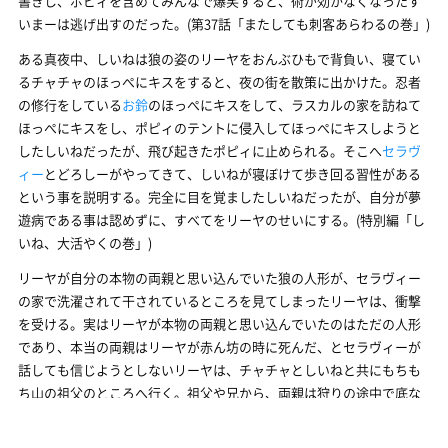
書きし、ポピィを含めてみんなで爆笑すると、術が効かなくなったす
いまーは逃げ出すのだった。(第37話「またしても刺客あらわるの巻」)
ある真夜中、しいねは狼の姿のリーヤをおんぶひもで背負い、寝てい
るチャチャのほっぺにキスをすると、夜の街を散策に出かけた。忍者
の修行をしている
お鈴
のほっぺにキスをして、ラスカルの家を訪ねて
ほっぺにキスをし、ポピィのテントに侵入してほっぺにキスしようと
したしいねだったが、飛び起きたポピィに止められる。そこへ
セラヴ
ィー
とどろしーがやってきて、しいねが寝ぼけて歩き回る習性がある
という事を説明する。完全に目を覚ましたしいねだったが、自分が夢
遊病である事は認めずに、すべてをリーヤのせいにする。(特別編「し
いね、大活やくの巻」)
リーヤが自分の本物の両親と思い込んでいた狼の人形が、セラヴィー
の家で洗濯されて干されているところを見てしまったリーヤは、衝撃
を受ける。実はリーヤが本物の両親と思い込んでいたのはただの人形
であり、本当の両親はリーヤが赤ん坊の時に死んだ、とセラヴィーが
話しても信じようとしないリーヤは、チャチャとしいねと共にもちも
ち山の祖父のところへ行く。祖父や兄から、両親は狩りの途中で底な
しと言われる深い谷に落ちて亡くなったと聞かされ、リーヤは泣きな
がら墓参りをする。すると谷の底から何年もかけて這い上がって来た