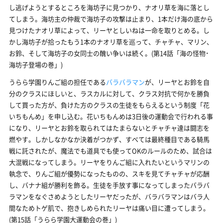
し逃げようとするところを海坊子に見つかり、ナオリ草を海に落とし
てしまう。海坊主の仲裁で海坊子の攻撃は止まり、1本だけ海の底から
見つけたナオリ草によって、リーヤとしいねは一命を取りとめる。し
かし海坊子が拾ったもう1本のナオリ草を巡って、チャチャ、マリン、
お鈴、そして海坊子の女同士の醜い争いは続く。(第14話「海の怪物･
海坊子登場の巻」)
うらら学園りんご組の担任である
バラバラマン
が、リーヤとお鈴を自
分のクラスにほしいと、ラスカルに対して、クラス対抗で何かを勝負
して買った方が、負けた方のクラスの生徒をもらえるという制度「花
いちもんめ」を申し込む。花いちもんめは3日後の運動会で行われる事
になり、リーヤとお鈴を取られてはたまらないとチャチャ達は闘志を
燃やす。しかしなかなか決着がつかず、すべては最終種目である騎馬
戦に託されたが、魔法でも道具でも使ってOKのルールのため、試合は
大混戦になってしまう。リーヤをりんご組に入れたいというマリンの
執念で、りんご組が優勢になったものの、スキを見てチャチャが応酬
し、バナナ組が勝利を飾る。生徒を手放す事になってしまったバラバ
ラマンをなぐさめようとしたリーヤだったが、バラバラマンはバラ人
間なためトゲ肌で、抱きしめられたリーヤは痛い目に遭ってしまう。
(第15話「うらら学園大運動会の巻」)