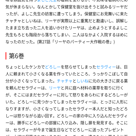
気が休まらない。なんとかして保健室を抜け出そうと試みるリーヤだ
ったが、よしこ先生の妨害に遭ってしまう。保健室にお見舞いに来た
チャチャとしいねは、リーヤが実際以上に重篤だと勘違いし、誤解し
たまま立ち去った二人を追いかけたリーヤは、止めようとするよしこ
先生もろとも階段から落ちてしまい、二人はなかよく入院するはめに
なったのだった。(第27話「リーヤのパーティー大作戦の巻」)
第6巻
ちょっとしたケンカで
どろしー
を怒らせてしまった
セラヴィー
は、巨
人に頼まれて小さくなる薬を作っていたところ、うっかりこぼして自
分が小さくなってしまった。
チャチャ
と
しいね
に元の大きさに戻る薬
を頼んだセラヴィーは、
リーヤ
と共に庭へ材料の薬草を取りに行く
が、そこにはまだセラヴィーに対して怒りをあらわにするどろしーが
いた。どろしーに見つかってしまったセラヴィーは、とっさに人形に
なりすますが、小さくなってしまったセラヴィー本人だと知ったどろ
しーは怒りながら追い回す。どろしーの家の中に入り込んだセラヴィ
ーは、勝手にどろしーの部屋に入り込み、隠し扉を発見する。そこに
は、セラヴィーが今まで誕生日などでどろしーに送ったプレゼント