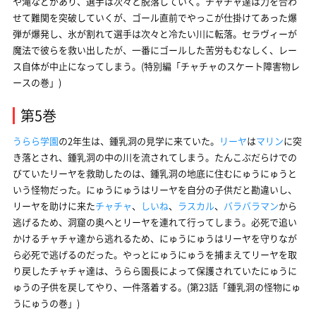
や滝などがあり、選手は次々と脱落していく。チャチャ達は力を合わ
せて難関を突破していくが、ゴール直前でやっこが仕掛けてあった爆
弾が爆発し、氷が割れて選手は次々と冷たい川に転落。セラヴィーが
魔法で彼らを救い出したが、一番にゴールした苦労もむなしく、レー
ス自体が中止になってしまう。(特別編「チャチャのスケート障害物レ
ースの巻」)
第5巻
うらら学園
の2年生は、鍾乳洞の見学に来ていた。
リーヤ
は
マリン
に突
き落とされ、鍾乳洞の中の川を流されてしまう。たんこぶだらけでの
びていたリーヤを救助したのは、鍾乳洞の地底に住むにゅうにゅうと
いう怪物だった。にゅうにゅうはリーヤを自分の子供だと勘違いし、
リーヤを助けに来た
チャチャ
、
しいね
、
ラスカル
、
バラバラマン
から
逃げるため、洞窟の奥へとリーヤを連れて行ってしまう。必死で追い
かけるチャチャ達から逃れるため、にゅうにゅうはリーヤを守りなが
ら必死で逃げるのだった。やっとにゅうにゅうを捕まえてリーヤを取
り戻したチャチャ達は、うらら園長によって保護されていたにゅうに
ゅうの子供を戻してやり、一件落着する。(第23話「鍾乳洞の怪物にゅ
うにゅうの巻」)