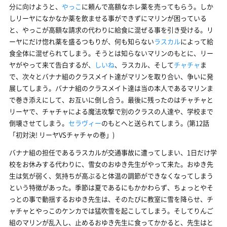
分に向けようと、
やっこ
に頼んで高額なホレ薬を売ってもらう。しか
しリーヤになかなか薬を飲ませる事ができずにマリンが困っている
と、やっこが高額な請求の代わりに給食に混ぜる事を引き受ける。リ
ーヤにだけ惚れ薬を盛るつもりが、何も知らない
ラスカル
によって給
食全体に混ぜられてしまう。そうとは知らないマリンのもとに、リー
ヤがやって来て告白するが、
しいね
、ラスカル、そして
チャチャ
ま
で、次々とバナナ組のクラスメイト達がマリンを取り合い、争いに発
展してしまう。バナナ組のクラスメイト達は当の本人であるマリンま
で巻き添えにして、お互いに倒し合う。最後に残ったのはチャチャと
リーヤで、チャチャによる魔法攻撃で別のクラスの人達や、学校まで
倒壊させてしまう。
セラヴィー
のもとへと送られてしまう。(第12話
「初対決! リーヤVSチャチャの巻」)
バナナ組の担任であるラスカルが交通事故に遭ってしまい、1日だけ学
校をお休みする代わりに、雪女のおゆき先生がやって来た。おゆき先
生は気が弱く、気持ちが高ぶると体温の調節ができなくなってしまう
という特徴があった。季節は夏であるにもかかわらず、ちょっとやそ
っとの事で動揺するおゆき先生は、そのたびに教室に雪を降らせ、チ
ャチャとやっこのケンカでは猛吹雪を起こしてしまう。そしてりんご
組のマリンが乱入し、止めるおゆき先生に食ってかかると、先生はと