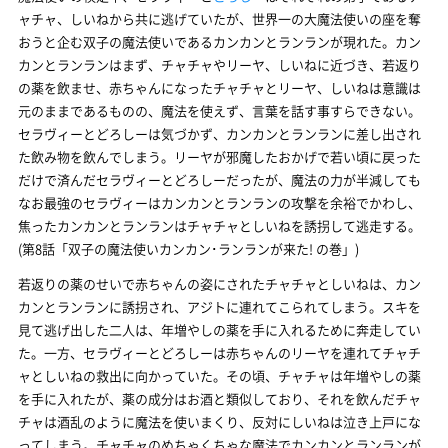
ャチャ、しいねから共に逃げていたが、世界一の大魔法使いの座を奪
おうと企む双子の魔法使いであるカンカンとランランが現れた。カン
カンとランランはまず、チャチャやリーヤ、しいねに近づき、若返り
の薬を飲ませ、赤ちゃんになったチャチャとリーヤ、しいねは意識は
元のままであるものの、魔法を使えず、言葉を話す事すらできない。
セラヴィーとどろしーは気づかず、カンカンとランランに差し出され
た飲み物を飲んでしまう。リーヤが邪魔したおかげで若い頃に戻った
だけで済んだセラヴィーとどろしーだったが、魔法の力が半減しても
なお最強のセラヴィーはカンカンとランランの攻撃を余裕でかわし、
焦ったカンカンとランランはチャチャとしいねを誘拐して逃走する。
(第8話「双子の魔法使いカンカン･ランランが来た! の巻」)
若返りの薬のせいで赤ちゃんの姿にされたチャチャとしいねは、カン
カンとランランに誘拐され、アジトに連れてこられてしまう。スキを
見て逃げ出した二人は、年増やしの薬を手に入れるために奔走してい
た。一方、セラヴィーとどろしーは赤ちゃんのリーヤを連れてチャチ
ャとしいねの救出に向かっていた。その頃、チャチャは年増やしの薬
を手に入れたが、薬の成分はお酒と類似しており、それを飲んだチャ
チャは酒乱のように魔法を使いまくり、反対にしいねは泣き上戸にな
ってしまう。チャチャのめちゃくちゃな魔法でカンカンとランランが