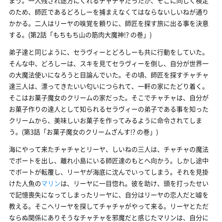
まう。一人残され途方にくれるチャチャだったが、そこに同じく検定
のため、師匠であるどろしーを捕まえなくてはならないしいねが通り
かかる。二人はリーヤの嗅覚を頼りに、師匠を探す旅に出る事を決意
する。(第2話「もちもち山の筋肉大魔神!? の巻」)
弟子達と同じように、セラヴィーとどろしーも共に行動をしていた。
そんな中、どろしーは、スキを見てセラヴィーを倒し、自分が世界一
の大魔法使いになろうと目論んでいた。その頃、師匠を探すチャチャ
達三人は、漂ってきたいい匂いにつられて、一軒の家にたどり着く。
そこはお菓子魔女のクリームの家だった。そこでチャチャは、自分が
お菓子作りの達人として知られるセラヴィーの弟子である事を知った
クリームから、美味しいお菓子を作ってみるように命令されてしま
う。(第3話「お菓子魔女のクリームざんす!? の巻」)
海にやって来たチャチャとリーヤ、しいねの三人は、チャチャの魔法
でボートを出し、離れ小島にいる師匠達のもとへ向かう。しかし途中
でボートが転覆し、リーヤが海底に沈んでいってしまう。それを見掛
けた人魚の
マリン
は、リーヤに一目惚れ。彼を助け、頭を打ったせい
で記憶喪失になってしまったリーヤに、自分はリーヤの恋人だと噓を
教える。そこへリーヤを探してチャチャがやって来る。リーヤとただ
ならぬ関係にありそうなチャチャを邪魔だと感じたマリンは、自分に