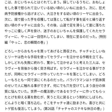
こは、おじいちゃんとはぐれてしまう。探しているうちに、おねしょ
をした事で怒られて泣いている幼い頃のしいねに出会う。次に、狂犬
病予防接種から逃げまどい、大泣きをする幼い頃のリーヤに出会う。
次に、畑で掘った芋を収穫しては落として転がす事を延々と繰り返す
幼い頃のチャチャに出会う。その後、山道で足を滑らして崖に落ちた
やっこに優しく声を掛け、迷子のおじいちゃんを保護してくれたセラ
ヴィーに、やっこは一目惚れしてしまい、現在に至るのだった。(特別
編「やっこ、恋の瞬間の巻」)
どろしーからおもちゃを買ってあげると買収され、チャチャとしいね
とリーヤは色々な手段を使ってセラヴィーを泣かせる作戦を立てる。
しかしどれも失敗に終わり、驚かして泣かせようと考えた三人は、セ
ラヴィーを背後から強く突き飛ばす。セラヴィーを泣かせる事ができ
たが、同時にセラヴィーが作っていたケーキを落としてしまい、どろ
しーもろとも一同で涙にくれるのだった。バラバラマンはトゲ肌体質
のせいで人に触れる事ができず、何にでも穴を空けてしまう自分の体
質に悩んでいた。世界一の魔法使いであるセラヴィーに作ってもらっ
たとげを抑える薬を飲むが、笑うと元に戻るという制約にしばられ、
どんよりと暗く落ち込む。そこをチャチャ達に励まされ、喜びと共に
トゲ肌も復活してしまう。(第26話「チャチャのステキな休日の巻」)