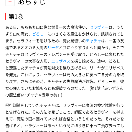
あらすじ
第1巻
ある日、もちもち山に住む世界一の大魔法使い、
セラヴィー
は、うり
ずり山の魔女、
どろしー
に小さくなる魔法をかけられ、誘拐されてし
まう。セラヴィーを助けるため、魔女見習いの
チャチャ
は、一番の友
達であるオオカミ人間の
リーヤ
と共にうりずり山へと向かう。そこで
チャチャはセラヴィーのテレパシーを受け取り、どろしーに奪われた
セラヴィーの大事な人形、
エリザベス
を探し始める。途中、どろしー
と遭遇したチャチャが魔法対決を繰り広げる中、リーヤがエリザベス
を発見。これにより、セラヴィーは元の大きさに戻って自分の力を取
り戻す。さらにその時、チャチャの失敗魔法が炸裂。どろしーを、彼
女の住んでいたお城もろとも爆破するのだった。(第1話「赤いずきん
の魔法使い･チャチャ登場の巻」)
飛行訓練をしていたチャチャは、セラヴィーに魔法の検定試験を行う
と告げられた。その方法は鬼ごっこで、師匠であるセラヴィーを捕ま
えて、魔法の国へ連れていければ合格というものだった。それだけを
告げると、セラヴィーはあっという間にほうきに乗って飛び去ってし