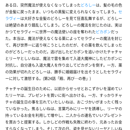
ある日、突然魔法が使えなくなってしまった
どろしー
は、髪の毛の色
が金髪に戻ったまま、いつもの黒髪に変えられなくなってしまう。
セ
ラヴィー
は大好きな金髪のどろしーを見て狂喜乱舞するが、どろしー
は絶望のあまり錯乱してしまう。どろしーの魔法を封じたのは、実は
かつてセラヴィーに世界一の魔法使いの座を奪われた
ピカポン
だっ
た。本当は、魔法が使えなくなる薬によってセラヴィーの魔法を封じ
て、再び世界一に返り咲こうとしたのだが、その薬を飲んでしまった
のがどろしーだったのだ。逃げ出したピカポンを追いかけたチャチャ
とリーヤとしいねは、魔法で雲を集めて入道大魔神にしたピカポンに
対抗し、自分達も入道大魔人を作り出してピカポンを倒す。一方、薬
の効果が切れたどろしーは、勝手に婚姻届けを出そうとしたセラヴィ
ーに対して激怒する。(第24話「殿、再び…の巻」)
チャチャの誕生日のために、以前からせっせとおこずかいを溜めてい
たリーヤは、プレゼントを買いに街へ出かける。一方、すっかりチャ
チャの誕生日の事を忘れていたしいねは、おこづかいがまったく残っ
ていなかった。焦るしいねは、言葉巧みにリーヤを誘導し、リーヤの
持っているお金を利用して増やし、二人からの連名でいいプレゼント
を買おうと提案する。しかしどの作戦も失敗に終わり、元あったお金
すらなくなってしまう。そして次の日、姿を見せないリーヤとしいね