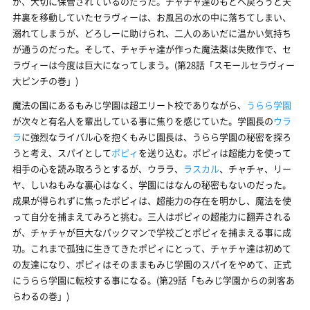
が、大切に保管されているのだった。チャチャ達のもとへ戻ろうと天
井裏を移動していたセラヴィーは、お風呂の水の中に落ちてしまい、
溺れてしまうが、どろしーに助けられ、二人のあいだに温かい気持ち
が通うのだった。そして、チャチャ達が作った魔法薬は失敗作で、セ
ラヴィーは今度は巨大になってしまう。(第28話「スモールセラヴィー
大ピンチの巻」)
魔法の国にあるもみじ学園は超エリート校でありながら、
うらら学園
が次々と有名人を輩出している事に焦りを感じていた。学園長の
ウラ
ラ
に強烈なライバル心を抱くもみじ園長は、うらら学園の秘密を探ろ
うと考え、スパイとして
ポピィ
を送り込む。ポピィは超能力を使って
相手の心を読み取ろうとするが、ウララ、
ラスカル
、チャチャ、リー
ヤ、しいねもみな裏心はなく、学園にはなんの秘密もないのだった。
成果が得られずに焦ったポピィは、超能力の存在を明かし、魔法を使
って自分を捕まえてみろと挑む。三人はポピィの超能力に翻弄される
が、チャチャが巨大なパックマンで学校ごとポピィを捕まえる事に成
功。これまで孤独に生きてきたポピィにとって、チャチャ達は初めて
の友達になり、ポピィはそのままもみじ学園のスパイをやめて、正式
にうらら学園に転校する事になる。(第29話「もみじ学園からの刺客あ
らわるの巻」)