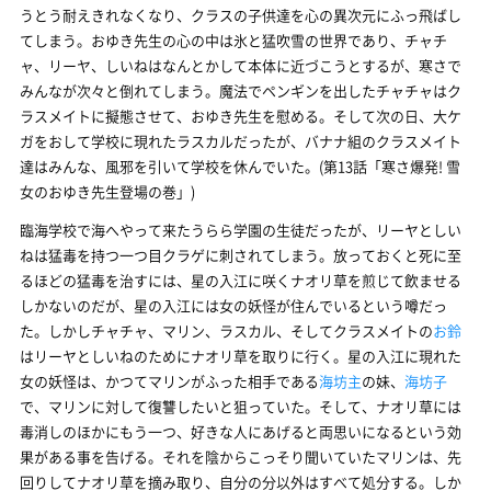
うとう耐えきれなくなり、クラスの子供達を心の異次元にふっ飛ばし
てしまう。おゆき先生の心の中は氷と猛吹雪の世界であり、チャチ
ャ、リーヤ、しいねはなんとかして本体に近づこうとするが、寒さで
みんなが次々と倒れてしまう。魔法でペンギンを出したチャチャはク
ラスメイトに擬態させて、おゆき先生を慰める。そして次の日、大ケ
ガをおして学校に現れたラスカルだったが、バナナ組のクラスメイト
達はみんな、風邪を引いて学校を休んでいた。(第13話「寒さ爆発! 雪
女のおゆき先生登場の巻」)
臨海学校で海へやって来たうらら学園の生徒だったが、リーヤとしい
ねは猛毒を持つ一つ目クラゲに刺されてしまう。放っておくと死に至
るほどの猛毒を治すには、星の入江に咲くナオリ草を煎じて飲ませる
しかないのだが、星の入江には女の妖怪が住んでいるという噂だっ
た。しかしチャチャ、マリン、ラスカル、そしてクラスメイトの
お鈴
はリーヤとしいねのためにナオリ草を取りに行く。星の入江に現れた
女の妖怪は、かつてマリンがふった相手である
海坊主
の妹、
海坊子
で、マリンに対して復讐したいと狙っていた。そして、ナオリ草には
毒消しのほかにもう一つ、好きな人にあげると両思いになるという効
果がある事を告げる。それを陰からこっそり聞いていたマリンは、先
回りしてナオリ草を摘み取り、自分の分以外はすべて処分する。しか