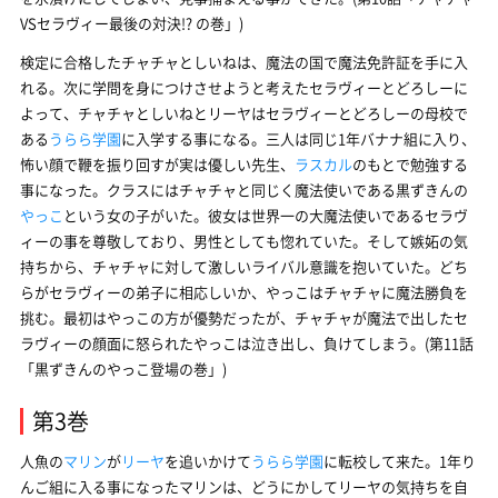
VSセラヴィー最後の対決!? の巻」)
検定に合格したチャチャとしいねは、魔法の国で魔法免許証を手に入
れる。次に学問を身につけさせようと考えたセラヴィーとどろしーに
よって、チャチャとしいねとリーヤはセラヴィーとどろしーの母校で
ある
うらら学園
に入学する事になる。三人は同じ1年バナナ組に入り、
怖い顔で鞭を振り回すが実は優しい先生、
ラスカル
のもとで勉強する
事になった。クラスにはチャチャと同じく魔法使いである黒ずきんの
やっこ
という女の子がいた。彼女は世界一の大魔法使いであるセラヴ
ィーの事を尊敬しており、男性としても惚れていた。そして嫉妬の気
持ちから、チャチャに対して激しいライバル意識を抱いていた。どち
らがセラヴィーの弟子に相応しいか、やっこはチャチャに魔法勝負を
挑む。最初はやっこの方が優勢だったが、チャチャが魔法で出したセ
ラヴィーの顔面に怒られたやっこは泣き出し、負けてしまう。(第11話
「黒ずきんのやっこ登場の巻」)
第3巻
人魚の
マリン
が
リーヤ
を追いかけて
うらら学園
に転校して来た。1年り
んご組に入る事になったマリンは、どうにかしてリーヤの気持ちを自