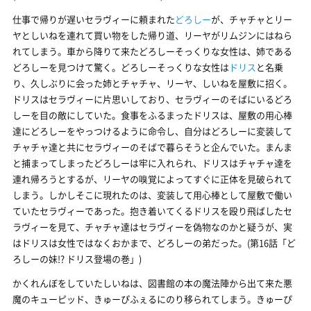
仕事で帰りが遅いセラヴィーに頼まれた
どろしー
が、チャチャとリー
ヤとしいねを連れて買い物をした帰り道、リーヤがリムジンにはねら
れてしまう。車から降りて来たどろしーそっくりな女性は、姉である
どろしーを見つけて驚く。どろしーそっくりな女性は
ドリス
と名乗
り、久しぶりに会った姉とチャチャ、リーヤ、しいねを屋敷に招く。
ドリスはセラヴィーに片思いしており、セラヴィーのそばにいるどろ
しーを目の敵にしていた。食事をふるまったドリスは、屋敷の用心棒
達にどろしーをやっつけるように命令し、自分はどろしーに変装して
チャチャ達と共にセラヴィーのそばで暮らそうと企んでいた。まんま
と捕まってしまったどろしーは牢に入れられ、ドリスはチャチャ達を
連れ帰ろうとするが、リーヤの嗅覚によってすぐに正体を見破られて
しまう。しかしそこに現れたのは、変装して用心棒として屋敷で働い
ていたセラヴィーであった。抱き着いてくるドリスを殴り飛ばしたセ
ラヴィーを見て、チャチャ達はセラヴィーを偽物なのかと疑うが、実
はドリスは女性ではなくおかまで、どろしーの弟だった。(第16話「ど
ろしーの妹!? ドリス登場の巻」)
かくれんぼをしていたしいねは、図書館の本の魔法陣から出て来た悪
魔のキューピッド、きゅーぴふぇるにのり移られてしまう。きゅーぴ