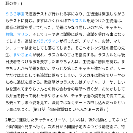
戦の巻」)
うらら学園
で進級テストが行われる事になり、生徒達は緊張しながら
もテストに挑む。まずはかくれんぼで
ラスカル
を見つけた生徒達は、
順番に試験を受けて行った。問題はかなり易しいのだが、チャチャ、
お鈴
、
マリン
、そしてリーヤ達は試験に落ち、追試を受ける事になっ
てしまう。追試は
バラバラマン
が行ったが、チャチャ、お鈴、マリ
ン、リーヤはまたしても落ちてしまう。そこへオレンジ組の担任の先
生、
まやちょん
が現れ、ラスカルの甘さを指摘する。ラスカルとは後
日決着をつける事を要求したまやちょんは、生徒達に勝負を挑む。ま
やちょんから問題を奪い、やっと及第したチャチャ達だったが、リー
ヤだけはまたしても追試に落ちてしまい、ラスカルは徹夜でリーヤの
ために追試を続ける。徹夜明けのラスカルはチャチャ、リーヤ、しい
ねを連れてまやちょんとの待ち合わせの場所へ行くが、おめかしして
お弁当を持って現れたまやちょんが、チャチャ達の姿を見て慌てて立
ち去ってしまう姿を見て、決闘ではなくデートの申し込みだったとい
う事に気づく。(第21話「進級試験はたいへんだぁーの巻」)
2年生に進級したチャチャとリーヤ、しいねは、課外活動としてぶつど
う動物園へ見学へ行く。次の日から開園予定のぶつどう動物園に、特