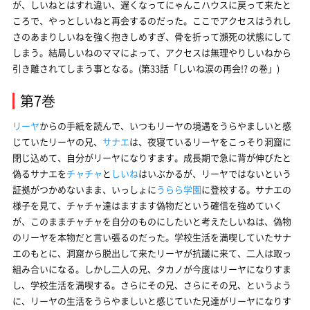
が、しいねとはすれ違い、遅くなってにゃんこハウスに戻って来たと
ころで、やっとしいねと再会するのだった。ここでアクセスはうれし
さのあまりしいねを強く抱きしめすぎ、骨を折って瀕死の状態にして
しまう。結局しいねのママによって、アクセスは無理やりしいねから
引き離されてしまう事となる。(第33話「しいね涙の再会!? の巻」)
第7巻
リーヤ
からの手紙を読んで、いつもリーヤの境遇をうらやましいと感
じていたリーヤの兄、
サナエ
は、夜寝ているリーヤをこっそり洞窟に
閉じ込めて、自分がリーヤになりすます。成長期で急に背が伸びたと
偽るサナエを
チャチャ
と
しいね
はいぶかるが、リーヤではないという
証拠がつかめないまま、いっしょに
うらら学園
に登校する。サナエの
様子を見て、チャチャ達はますます偽物だという確信を強めていく
が、このままチャチャを自分のものにしたいと考えたしいねは、偽物
のリーヤを本物だと言い張るのだった。学校生活を満喫していたサナ
エのもとに、洞窟から脱出して来たリーヤが抗議に来て、二人は取っ
組み合いになる。しかし二人の兄、タカノが今度はリーヤになりすま
し、学校生活を満喫する。さらにその兄、さらにその兄、というよう
に、リーヤの生活をうらやましいと感じていた兄達がリーヤになりす