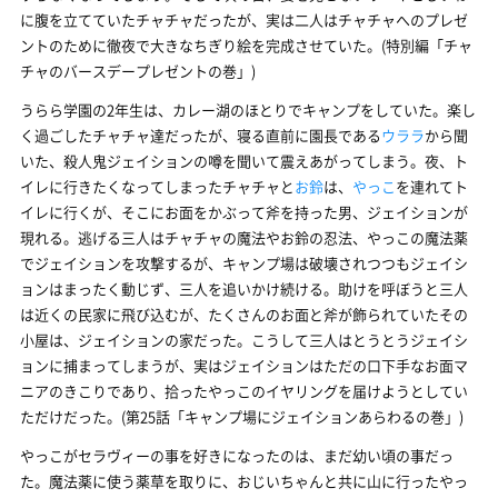
に腹を立てていたチャチャだったが、実は二人はチャチャへのプレゼ
ントのために徹夜で大きなちぎり絵を完成させていた。(特別編「チャ
チャのバースデープレゼントの巻」)
うらら学園の2年生は、カレー湖のほとりでキャンプをしていた。楽し
く過ごしたチャチャ達だったが、寝る直前に園長である
ウララ
から聞
いた、殺人鬼ジェイションの噂を聞いて震えあがってしまう。夜、ト
イレに行きたくなってしまったチャチャと
お鈴
は、
やっこ
を連れてト
イレに行くが、そこにお面をかぶって斧を持った男、ジェイションが
現れる。逃げる三人はチャチャの魔法やお鈴の忍法、やっこの魔法薬
でジェイションを攻撃するが、キャンプ場は破壊されつつもジェイシ
ョンはまったく動じず、三人を追いかけ続ける。助けを呼ぼうと三人
は近くの民家に飛び込むが、たくさんのお面と斧が飾られていたその
小屋は、ジェイションの家だった。こうして三人はとうとうジェイシ
ョンに捕まってしまうが、実はジェイションはただの口下手なお面マ
ニアのきこりであり、拾ったやっこのイヤリングを届けようとしてい
ただけだった。(第25話「キャンプ場にジェイションあらわるの巻」)
やっこがセラヴィーの事を好きになったのは、まだ幼い頃の事だっ
た。魔法薬に使う薬草を取りに、おじいちゃんと共に山に行ったやっ