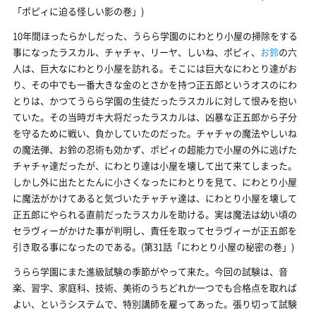
「ポピィに迫る怪しい影の巻」)
10年間ほったらかしだった、うらら学園のにわとり小屋の掃除をする
事になったラスカル、チャチャ、リーヤ、しいね、ポピィ、
お鈴
の六
人は、巨大なにわとり小屋を訪れる。そこには巨大なにわとり達がお
り、その中でも一番大きな金のとさかを持つ正五郎というオスのにわ
とりは、かつてうらら学園の生徒だったラスカルに対して恨みを抱い
ていた。その当時ガキ大将だったラスカルは、凶暴な正五郎から子分
を守るために戦い、負かしていたのだった。チャチャの魔法やしいね
の魔法弾、お鈴の忍術も効かず、ポピィの超能力で小屋の外に逃げた
チャチャ達だったが、にわとり達は小屋を壊して出て来てしまった。
しかし外に出たとたんに小さくなったにわとりを見て、にわとり小屋
に魔法がかけてあると気づいたチャチャ達は、にわとり小屋を壊して
正五郎にやられる直前だったラスカルを助ける。実は魔法は幼い頃の
セラヴィーがかけた事が判明し、責任を取ってセラヴィーが正五郎を
引き取る事になったのである。(第31話「にわとり小屋の秘密の巻」)
うらら学園にまた進級試験の季節がやって来た。今回の試験は、音
楽、習字、家庭科、技術、美術のうちどれか一つでも合格点を取れば
よい、というシステムで、特別講師を雇ってあった。張り切って試験