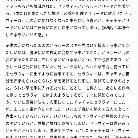
アジトもろとも壊滅された、セラヴィーとどろしーとリーヤが到着す
る。1本だけ無事だった年増やしの薬を無理やりリーヤに飲ませたセラ
ヴィーは、元の姿に戻れなくなった事をむしろ喜ぶが、チャチャとリ
ーヤとしいねは二日酔いに苦しむ事となってしまう。(第9話「年増や
しの薬をさがせの巻」)
子供の姿になったままのどろしーのスキを見つけて捕まえる事ができ
たしいねは、魔法使いの検定に合格する事ができた。どろしーが元の
姿に戻るためには、ウレシ草という薬草がどうしても必要であり、ど
ろしーは必死に探していたが見つからない。ウレシ草を隠し持ってい
るセラヴィーに出すように要求すると、セラヴィーは、チャチャが自
分を捕まえられたらウレシ草をあげると約束し、逃げてしまうのだっ
た。ウレシ草を手に入れるために、どろしーも協力し、あらゆる作戦
を練ってセラヴィーを捕まえようとするが、すぐに見破られてしま
う。ついに直接対決をする事になったチャチャとセラヴィーだった
が、まったく歯が立たなかった。ひとまず戦いを終えて四人で楽しく
食事をしているところを、ひとりぼっちのセラヴィーが屋根の上から
のぞいていると、屋根が壊れて落ちてしまい、セラヴィーは煮込みう
どんをかぶってしまう。魔法で冷やそうとしたチャチャはセラヴィー
を氷漬けにしてしまい、見事捕まえる事ができた。(第10話「チャチャ