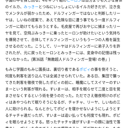
のイルカ、
みっきー
とつねにいっしょにいるイルカ好きだが、泣き虫
でメンタルが弱かったため、ドルフィンガーではないと判断したリー
ヤは、しいねの提案で、あえて危険な目に遭う事でもう一度ドルフィ
ンガーに助けてもらおうとする。毛皮屋で再びおやじに捕まったリー
ヤを見て、空飛ぶみっきーに乗ったヒーロンが助けたいという気持ち
を爆発させて、合体してドルフィンガーというもう一つの人格を誕生
させるのだった。こうして、リーヤはドルフィンガーに弟子入りを許
されたが、元に戻ったヒーロンとみっきーには、変身中の記憶は残っ
ていなかった。(第36話「無敵超人ドルフィンガー登場! の巻」)
もみじ学園のもみじ園長は、裏切り者である
ポピィ
の事を倒そうと、
何度も刺客を送り込んでは全滅させられていた。ある日、集団で襲っ
てきた刺客を徹夜で倒したポピィの前に、睡魔にしてスイマーのすい
まーという刺客が現れる。すいまーは、相手を眠らせて二度と目を覚
まさせなくするという術を使うのだった。ただでさえ徹夜明けのポピ
ィはあやつられて眠りそうになるが、チャチャ、リーヤ、しいねの三
人に助けられる。なんとかしてポピィを寝かせないようにしようとす
るチャチャ達だったが、すいまーは追い払っても何度でも現れ、ポピ
ィを眠らせようとする。怒ったチャチャ達がすいまーの顔に油性で落