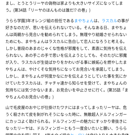
まし、とうとうリーヤの偽物は家よりも大きいサイズになってしま
う。(第34話「リーヤのほんものは誰だ!? の巻」)
うらら学園3年オレンジ組の担任である
まやちょん
は、
ラスカル
の事が
好きなのだが、思いを伝えられないでいる。そんなある日、まやちょ
んは両親から見合いを勧められてしまう。無理やり結婚させられない
ためにも、まやちょんはラスカルに告白して恋人になろうと考える。
しかし普段のあまのじゃくな性格が邪魔をして、素直に気持ちを伝え
られない。あの手この手で思いを伝えようとしても、そのたびに邪魔
が入り、ラスカルが生徒ばかりをかわいがる事に嫉妬心を燃やしたま
やちょんは、やけくそな気持ちになってお見合いを承諾してしまう。
しかし、まやちょんが何度かなにかを伝えようとしていた事を気にか
けていたラスカルは、チャチャ達から知らせを受けて、まやちょんの
気持ちには気づかないまま、お見合いを中止させに行く。(第35話「ま
やちょんのお見合いの巻」)
山で毛皮屋のおやじが仕掛けたワナにはまってしまったリーヤは、危
うく殺されて皮を剝がれそうになった時に、無敵超人ドルフィンガー
にカッコよく助けられる。ドルフィンガーの魅力にすっかり骨抜きに
なったリーヤは、ドルフィンガーともう一度会いたいと願い、うらら
学園の中を探し回る。4年キウイ組の
ヒーロン
は自分よりも大きな身体