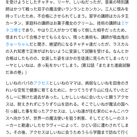
を受けようとしたチャチャ、リーヤ、しいねだったが、音楽の特別講
師はかつて戦った双子の魔法使いランランとカンカン。三人に恨みを
持っていたため、不合格にさせられてしまう。習字の講師はカルタ王
カータン、家庭科の講師はお菓子魔女のクリーム、技術の講師は
ミケ
ネコ博士
であり、やはり三人がかつて戦って倒した相手だったため、
恨まれていて合格させてもらえない。残った美術も、講師が吸血鬼の
きゅーちゃん
だと聞き、絶望的になるチャチャ達だったが、ラスカル
の入れ知恵で正体がばれないように変装して試験を受ける。なんとか
合格はしたものの、女装した姿をほかの生徒達に見られてしまったリ
ーヤとしいねは、赤っ恥をかいてしまう。(第32話「またまた進級試験
だあの巻」)
しいねのパパの
アクセス
としいねのママは、病弱なしいねを田舎のき
れいな空気で健康に育てるために、かつてうりずり山に住んでいたど
ろしーに預けた過去があった。しかししいねに会いたいと願うアクセ
スは、耐えきれずにうりずり山を訪れる。そこでしいねが魔法の国へ
引っ越した事を知ったアクセスは、しいね達が住む家のにゃんこハウ
スへ向かうが、世界一の魔法使いを狙う刺客、そしてどろしーのスト
ーカーと勘違いしたセラヴィーによって、ひどい目に遭わされてしま
う。その後、アクセスはしいねに会うためうらら学園まで訪ねて行く