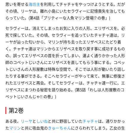
思いを寄せる
海坊主
を利用してチャチャをやっつけようとする。だが
その頃、リーヤは、離れ小島にいたセラヴィーに記憶喪失を治しても
らっていた。(第4話「プリティーな人魚マリン登場!? の巻」)
セラヴィーは、消えてしまったお気に入りの人形、エリザベスを、必
死で探していた。その頃、セラヴィーを追っていたチャチャ達は、リ
ーヤが辿った匂いから、マリンが持ち去ったエリザベスにたどり着
く。チャチャ達はマリンからエリザベスを取り戻す事に成功するもの
の、誤ってエリザベスの首を折ってしまい、運よく通りかかった人形
師のコペットじいさんにエリザベスを直してもらう事にする。コペッ
トじいさんの人形屋敷は特殊な空間で、そこでは人形が動いたり話し
たりする事ができる。そこへセラヴィーがやって来て、無事に修復さ
れたエリザベスと再会。そしてセラヴィーは、チャチャ達一行に、エ
リザベスにまつわる秘密を語り始める。(第5話「わしは人形屋敷のコ
ペットじいさんじゃ!! の巻」)
第2巻
ある夜、
リーヤ
と
しいね
と共に野宿していた
チャチャ
は、通りかかっ
た
マリン
と共に吸血鬼の
きゅーちゃん
にさらわれてしまう。乙女の生