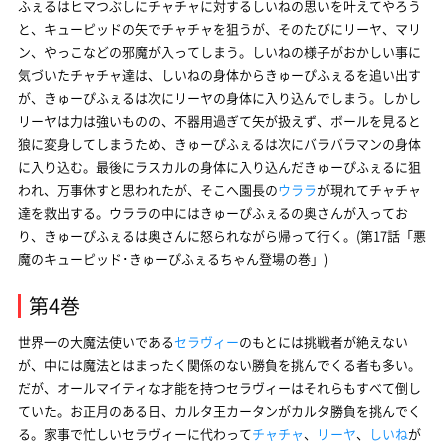
ふぇるはヒマつぶしにチャチャに対するしいねの思いを叶えてやろう
と、キューピッドの矢でチャチャを狙うが、そのたびにリーヤ、マリ
ン、やっこなどの邪魔が入ってしまう。しいねの様子がおかしい事に
気づいたチャチャ達は、しいねの身体からきゅーぴふぇるを追い出す
が、きゅーぴふぇるは次にリーヤの身体に入り込んでしまう。しかし
リーヤは力は強いものの、不器用過ぎて矢が扱えず、ボールを見ると
狼に変身してしまうため、きゅーぴふぇるは次にバラバラマンの身体
に入り込む。最後にラスカルの身体に入り込んだきゅーぴふぇるに狙
われ、万事休すと思われたが、そこへ園長の
ウララ
が現れてチャチャ
達を救出する。ウララの中にはきゅーぴふぇるの奥さんが入ってお
り、きゅーぴふぇるは奥さんに怒られながら帰って行く。(第17話「悪
魔のキューピッド･きゅーぴふぇるちゃん登場の巻」)
第4巻
世界一の大魔法使いである
セラヴィー
のもとには挑戦者が絶えない
が、中には魔法とはまったく関係のない勝負を挑んでくる者も多い。
だが、オールマイティな才能を持つセラヴィーはそれらもすべて倒し
ていた。お正月のある日、カルタ王カータンがカルタ勝負を挑んでく
る。家事で忙しいセラヴィーに代わって
チャチャ
、
リーヤ
、
しいね
が