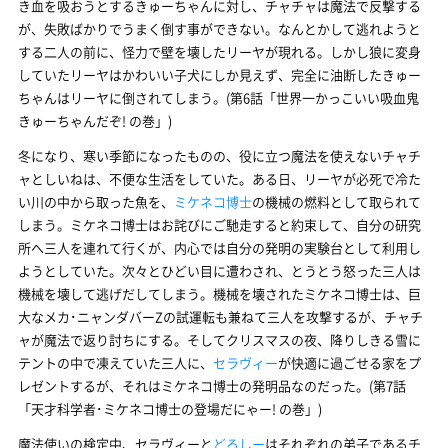
き血を吸おうとするきゅーちゃんに対し、チャチャは魔法で反撃する
が、失敗ばかりでうまく倒す事ができない。なんとかして逃れようと
する二人の前に、怪力で壁を壊したリーヤが現れる。しかし狼に変身
していたリーヤはかわいい子犬にしか見えず、完全に油断したきゅー
ちゃんはリーヤに倒されてしまう。(第6話「世界一かっこいい吸血鬼
きゅーちゃんだぞ! の巻」)
冬になり、寒い季節になったものの、役に立つ魔法を使えないチャチ
ャとしいねは、不便な生活をしていた。ある日、リーヤが必死で冷た
い川の中から取った魚を、
ミケネコ博士
の機械の燃料として取られて
しまう。ミケネコ博士はお詫びにご馳走すると約束して、自分の研究
所へ三人を連れて行くが、内心では自分の発明の実験台として利用し
ようとしていた。次々とひどい目に遭わされ、とうとう怒った三人は
機械を壊して逃げだしてしまう。機械を壊されたミケネコ博士は、巨
大なメカ･ニャンダバーZの試運転も兼ねて三人を攻撃するが、チャチ
ャが魔法で返り討ちにする。そしてクリスマスの夜、降りしきる雪に
テントの中で凍えていた三人に、
セラヴィー
が快適に過ごせる家をプ
レゼントするが、それはミケネコ博士の発明品なのだった。(第7話
「天才科学者･ミケネコ博士の登場だにゃー! の巻」)
魔法使いの検定中、セラヴィーと
どろしー
はそれぞれの弟子であるチ