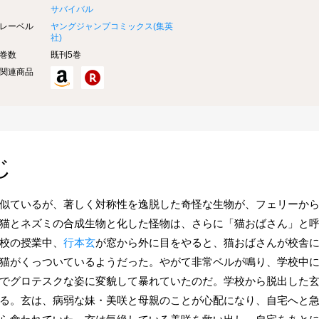
サバイバル
レーベル
ヤングジャンプコミックス(
集英
社
)
巻数
既刊5巻
関連商品
じ
似ているが、著しく対称性を逸脱した奇怪な生物が、フェリーか
猫とネズミの合成生物と化した怪物は、さらに「猫おばさん」と
校の授業中、
行本玄
が窓から外に目をやると、猫おばさんが校舎
猫がくっついているようだった。やがて非常ベルが鳴り、学校中
でグロテスクな姿に変貌して暴れていたのだ。学校から脱出した
る。玄は、病弱な妹・美咲と母親のことが心配になり、自宅へと