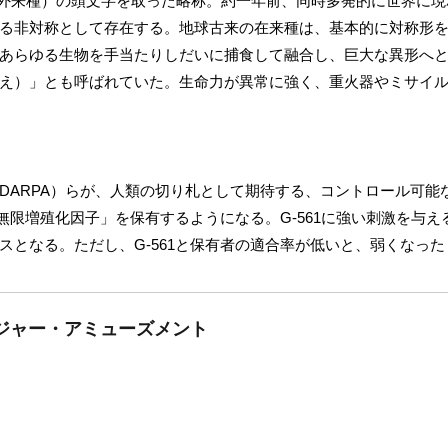
ecies（侵略的外来種）の頭文字を取った略称。約一年前、同時多発的に世
る非対称として存在する。地球古来の在来種は、基本的に対称形
あらゆる生物を手当たりしだいに捕食して融合し、巨大な異形へ
え）」とも呼ばれていた。生命力が異常に強く、重火器やミサイ
DARPA）らが、人類の切り札として期待する、コントロール可能
1無限増殖化因子」を保有するようになる。G-561に強い刺激を与
スとなる。ただし、G-561と保有者の適合率が低いと、弱くなっ
ジャー・アミューズメント