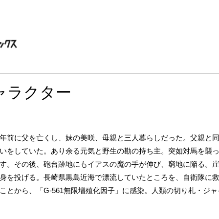
ャラクター
年前に父を亡くし、妹の美咲、母親と三人暮らしだった。父親と
いをしていた。あり余る元気と野生の勘の持ち主。突如対馬を襲
す。その後、砲台跡地にもイアスの魔の手が伸び、窮地に陥る。
身を投げる。長崎県黒島近海で漂流していたところを、自衛隊に
ことから、「G-561無限増殖化因子」に感染。人類の切り札・ジ