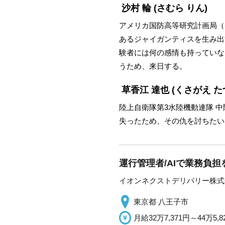
沙村 輪
(さむら りん)
アメリカ国防高等研究計画局（
あるジャイガンティスを生み出
験者には何の感情も持っていな
うため、来日する。
草香江 達也
(くさがえ た
陸上自衛隊第3水陸機動連隊 
失ったため、その仇を討ちたい
運行管理者/AIで業務負担
イオンネクストデリバリー株式
東京都 八王子市
月給32万7,371円～44万5,8