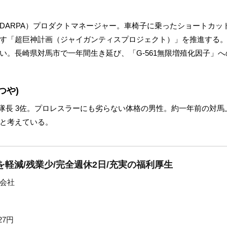
DARPA）プロダクトマネージャー。車椅子に乗ったショートカッ
す「超巨神計画（ジャイガンティスプロジェクト）」を推進する
い。長崎県対馬市で一年間生き延び、「G-561無限増殖化因子」
つや)
中隊長 3佐。プロレスラーにも劣らない体格の男性。約一年前の対
と考えている。
を軽減/残業少/完全週休2日/充実の福利厚生
会社
27円