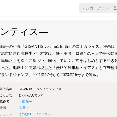
イガンティス―
陽一の小説『GIGANTIS volume1 Birth』のコミカライ
対馬市に住む高校生・行本玄は、妹・美咲、母親との三人で平和に
、島民たちを次々に食らい、同化していく。玄をはじめとする生き
なった。地球上に突如出現した「侵略的外来種・イアス」と在来種で
ランドジャンプ」2021年17号から2023年15号まで連載。
正式名称
GIGANTIS―ジャイガンティス―
ふりがな
じゃいがんてぃす
原作者
小森 陽一
漫画
橘 賢一
ジャンル
その他SF・ファンタジー