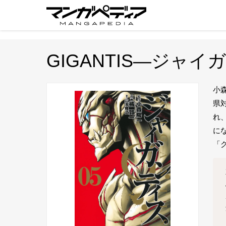
GIGANTIS―ジャ
小森
県
れ
に
「グ