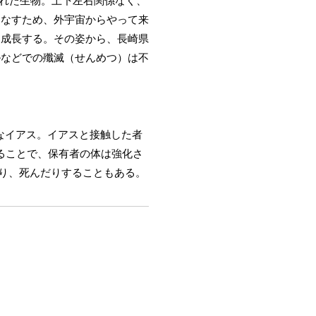
界に現れた生物。上下左右関係なく、
をなすため、外宇宙からやって来
と成長する。その姿から、長崎県
ルなどでの殲滅（せんめつ）は不
なイアス。イアスと接触した者
えることで、保有者の体は強化さ
たり、死んだりすることもある。