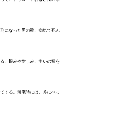
首刑になった男の靴、病気で死ん
くる。恨みや憎しみ、争いの種を
ってくる。帰宅時には、斧にべっ
。