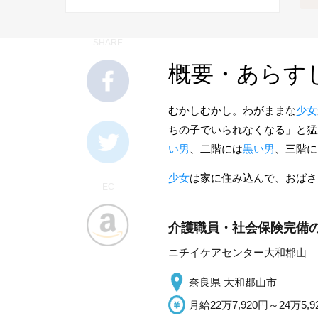
SHARE
概要・あらす
むかしむかし。わがままな
少女
ちの子でいられなくなる」と猛
い男
、二階には
黒い男
、三階に
少女
は家に住み込んで、おばさ
EC
介護職員・社会保険完備の
ニチイケアセンター大和郡山
奈良県 大和郡山市
月給22万7,920円～24万5,9