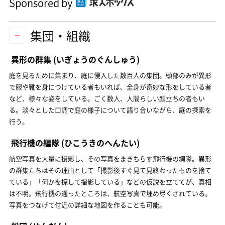
Sponsored by
集団・組織
異形の群集
(いぎょうのぐんしゅう)
庭を見るために集まり、庭に侵入した数百人の集団。頭部のみが異形
で服や靴を身につけている者もいれば、全身が奇妙な形をしている者
など、様々な姿をしている。ごく数人、人間らしい顔立ちの者もい
る。淡々とした口調で庭の様子について語り合いながら、庭の探索を
行う。
飛行機の編隊
(ひこうきのへんたい)
航空写真を大量に撮影し、その写真をまきちらす飛行機の編隊。異形
の群集たちはその理由として「撮影後すぐ見て見終わったものを捨て
ている」「何かを探して撮影している」などの仮説を立ててが、真相
は不明。飛行機の通ったところは、航空写真で埋め尽くされている。
写真をつなげて付近の詳細な地図を作ることも可能。