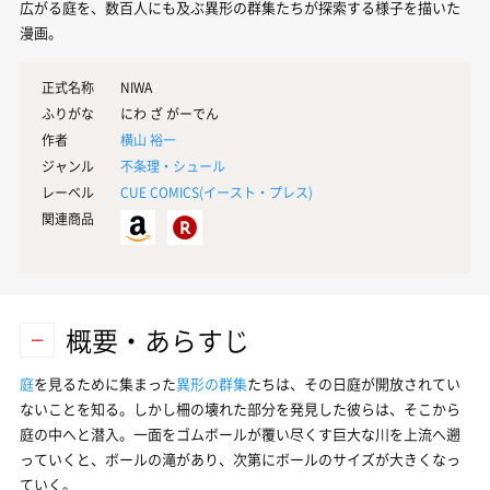
広がる庭を、数百人にも及ぶ異形の群集たちが探索する様子を描いた
漫画。
正式名称
NIWA
ふりがな
にわ ざ がーでん
作者
横山 裕一
ジャンル
不条理・シュール
レーベル
CUE COMICS(
イースト・プレス
)
関連商品
概要・あらすじ
庭
を見るために集まった
異形の群集
たちは、その日庭が開放されてい
ないことを知る。しかし柵の壊れた部分を発見した彼らは、そこから
庭の中へと潜入。一面をゴムボールが覆い尽くす巨大な川を上流へ遡
っていくと、ボールの滝があり、次第にボールのサイズが大きくなっ
ていく。