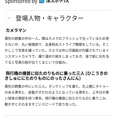
Sponsored by
登場人物・キャラクター
カメラマン
異形の群集の中の一人。顔はカメラのフラッシュで光っているため見
えないが、丸い後頭部で、全身斜めストライプ模様をしている。そこ
かしこで写真を撮っていた。カメラは中に印画紙が内蔵されているイ
ンスタントカメラで、撮り溜めた紙をしまっておき、後で紙に光を当
てると写真の絵が出てくるという仕組み。
飛行機の機首に似たのりものに乗った三人
(ひこうきの
きしゅににたのりものにのったさんにん)
異形の群集の中にいた三人。タンクトップを着た、左上腕にタトゥー
のある青年と、前髪がすだれのようになっている青年と、上半分が黒
い球体の頭部を持つ青年。飛行機の機首に似たのりものに乗りこみ、
動かすとそのまますごいスピードで走り去った。