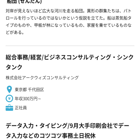
船団
(せんだん)
対岸が見えないほど広大な河川を走る船団。異形の群集たちは、パト
ロールを行っているのではないかという仮説を立てた。船は蒸気船タ
イプのものや、甲板が林になっているもの、家屋を乗せているものな
どがある。
総合事務/経営/ビジネスコンサルティング・シンク
タンク
株式会社アークウィズコンサルティング
東京都 千代田区
年収300万円～
正社員
データ入力・タイピング/9月大手印刷会社でデー
タ入力などのコツコツ事務土日祝休