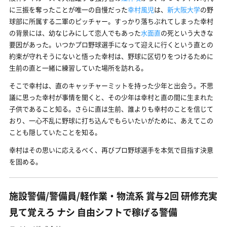
に三振を奪ったことが唯一の自慢だった
幸村風児
は、
新大阪大学
の野
球部に所属する二軍のピッチャー。すっかり落ちぶれてしまった幸村
の背景には、幼なじみにして恋人でもあった
水面直
の死という大きな
要因があった。いつかプロ野球選手になって迎えに行くという直との
約束が守れそうにないと悟った幸村は、野球に区切りをつけるために
生前の直と一緒に練習していた場所を訪れる。
そこで幸村は、直のキャッチャーミットを持った少年と出会う。不思
議に思った幸村が事情を聞くと、その少年は幸村と直の間に生まれた
子供であること知る。さらに直は生前、誰よりも幸村のことを信じて
おり、一心不乱に野球に打ち込んでもらいたいがために、あえてこの
ことも隠していたことを知る。
幸村はその思いに応えるべく、再びプロ野球選手を本気で目指す決意
を固める。
施設警備/警備員/軽作業・物流系 賞与2回 研修充実
見て覚えろ ナシ 自由シフトで稼げる警備