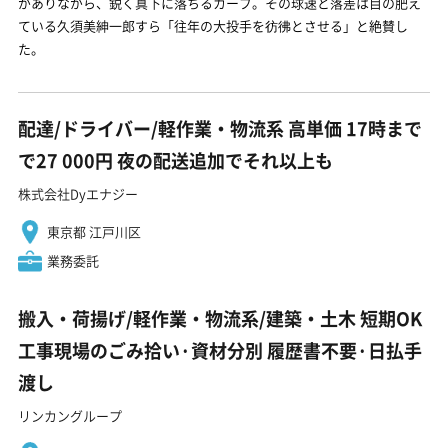
がありながら、鋭く真下に落ちるカーブ。その球速と落差は目の肥え
ている久須美紳一郎すら「往年の大投手を彷彿とさせる」と絶賛し
た。
配達/ドライバー/軽作業・物流系 高単価 17時まで
で27 000円 夜の配送追加でそれ以上も
株式会社Dyエナジー
東京都 江戸川区
業務委託
搬入・荷揚げ/軽作業・物流系/建築・土木 短期OK
工事現場のごみ拾い·資材分別 履歴書不要·日払手
渡し
リンカングループ