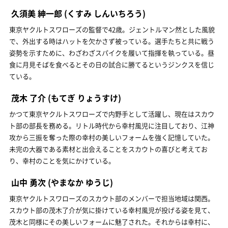
久須美 紳一郎
(くすみ しんいちろう)
東京ヤクルトスワローズの監督で42歳。ジェントルマン然とした風貌
で、外出する時はハットを欠かさず被っている。選手たちと共に戦う
姿勢を示すために、わざわざスパイクを履いて指揮を執っている。昼
食に月見そばを食べるとその日の試合に勝てるというジンクスを信じ
ている。
茂木 了介
(もてぎ りょうすけ)
かつて東京ヤクルトスワローズで内野手として活躍し、現在はスカウ
ト部の部長を務める。リトル時代から幸村風児に注目しており、江神
攻から三振を奪った際の幸村の美しいフォームを強く記憶していた。
未完の大器である素材と出会えることをスカウトの喜びと考えてお
り、幸村のことを気にかけている。
山中 勇次
(やまなか ゆうじ)
東京ヤクルトスワローズのスカウト部のメンバーで担当地域は関西。
スカウト部の茂木了介が気に掛けている幸村風児が投げる姿を見て、
茂木と同様にその美しいフォームに魅了された。それからは幸村に、