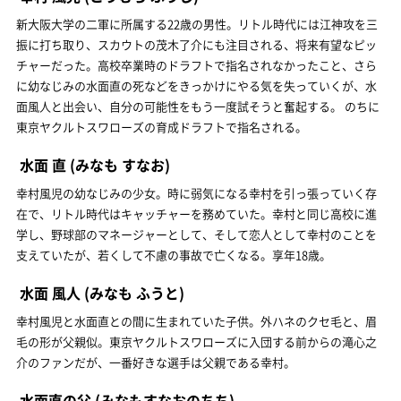
新大阪大学の二軍に所属する22歳の男性。リトル時代には江神攻を三
振に打ち取り、スカウトの茂木了介にも注目される、将来有望なピッ
チャーだった。高校卒業時のドラフトで指名されなかったこと、さら
に幼なじみの水面直の死などをきっかけにやる気を失っていくが、水
面風人と出会い、自分の可能性をもう一度試そうと奮起する。 のちに
東京ヤクルトスワローズの育成ドラフトで指名される。
水面 直
(みなも すなお)
幸村風児の幼なじみの少女。時に弱気になる幸村を引っ張っていく存
在で、リトル時代はキャッチャーを務めていた。幸村と同じ高校に進
学し、野球部のマネージャーとして、そして恋人として幸村のことを
支えていたが、若くして不慮の事故で亡くなる。享年18歳。
水面 風人
(みなも ふうと)
幸村風児と水面直との間に生まれていた子供。外ハネのクセ毛と、眉
毛の形が父親似。東京ヤクルトスワローズに入団する前からの滝心之
介のファンだが、一番好きな選手は父親である幸村。
水面直の父
(みなもすなおのちち)