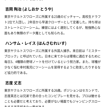
吉岡 陶冶
(よしおか とうや)
東京ヤクルトスワローズに所属する23歳のピッチャー。高校生ドラフ
ト1位で入団し、2年目から早速クローザーとして定着した。持ち球は
ストレートにツーシーム。練習にはよく遅刻してくるが、勉強熱心な
面もあり無類のデータ魔としても知られる。
ハンサム・レイス
(はんさむれいす)
東京ヤクルトスワローズに所属する外国人捕手。来日前は「ミスター
ブロック」と呼ばれていた。日本に来てからは環境に適応するために
毎日3、4種類の野球ノートを付けているという努力家。また、球種が
少なく悩む幸村風児にツーシームを習得するように助言したりするな
ど協力的である。
志度 丈志
東京ヤクルトスワローズに所属する26歳。ポジションはセカンドで、
志度英志とは兄弟で息の合ったコンビプレーを見せる。プロは魅せる
ことも必要だと考えており、必要がない場面でもジャンピングスロー
をする派手好きな一面がある。