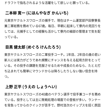
ドラフトで指名されるような活躍をして欲しいと願っている。
二本柳 寛一
(にほんやなぎ かんいち)
元東京ヤクルトスワローズの捕手で、現在はチーム運営部戸田寮寮長
兼二軍総務を務めている67歳。毎日、早朝に起床して寮内の見回りを
しては、元捕手としての経験も活かして寮内の細部の管理まで気を配
っている。
目黒 健太郎
(めぐろ けんたろう)
東京ヤクルトスワローズの二軍投手コーチ。1年目、2年目の歳の若い
新人には実力がどうであれ頻繁にチャンスを与える起用方針をとって
いる。その投手の課題を克服させるためや成長のためなら、たとえ打
ち込まれても簡単にマウンドからは降ろしたりしない強い信念を持
つ。
上野 正平
(うえの しょうへい)
東京ヤクルトスワローズの40歳のベテラン選手で投手兼コーチを務め
ている。投手としては主に敗戦処理の場面での登板が多い。ランナー
を背負ってからのクイックが苦手で、野村浩次のイップスを招く原因