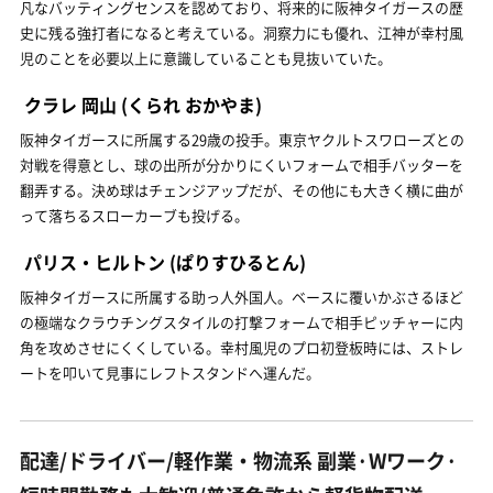
凡なバッティングセンスを認めており、将来的に阪神タイガースの歴
史に残る強打者になると考えている。洞察力にも優れ、江神が幸村風
児のことを必要以上に意識していることも見抜いていた。
クラレ 岡山
(くられ おかやま)
阪神タイガースに所属する29歳の投手。東京ヤクルトスワローズとの
対戦を得意とし、球の出所が分かりにくいフォームで相手バッターを
翻弄する。決め球はチェンジアップだが、その他にも大きく横に曲が
って落ちるスローカーブも投げる。
パリス・ヒルトン
(ぱりすひるとん)
阪神タイガースに所属する助っ人外国人。ベースに覆いかぶさるほど
の極端なクラウチングスタイルの打撃フォームで相手ピッチャーに内
角を攻めさせにくくしている。幸村風児のプロ初登板時には、ストレ
ートを叩いて見事にレフトスタンドへ運んだ。
配達/ドライバー/軽作業・物流系 副業·Wワーク·