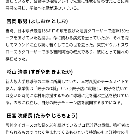
属しているが、試合中の接触プレイで先輩に怪我を負わせたことに罪
悪感を感じ、学校へは足が遠のいている。
吉岡 敏男
(よしおか としお)
当時、日本球界最速158キロの球を投げた剛腕クローザーで通算150セ
ーブをあげていた名投手。命に関わる病気を患っていたが、それを隠
してマウンドに立ち続け若くしてこの世を去った。東京ヤクルトスワ
ローズのクローザーである吉岡陶冶の叔父であり、彼にとって憧れの
存在だった。
杉山 清貴
(すぎやま きよたか)
新大阪大学野球部の二軍に所属していた、幸村風児のチームメイトで
友人。卒業後は「餃子のO将」という餃子店に就職し、餃子を焼いて
は空いた時間に幸村を応援するために球場に足を運ぶ生活を続けてい
る。のちに独立し、自分の餃子チェーン店を展開するまでになる。
田宮 次郎長
(たみや じろちょう)
阪神タイガースの監督を30年続けているプロ野球界の重鎮。強打者は
作られるものではなく生まれてくるものという持論のもと江神攻の非