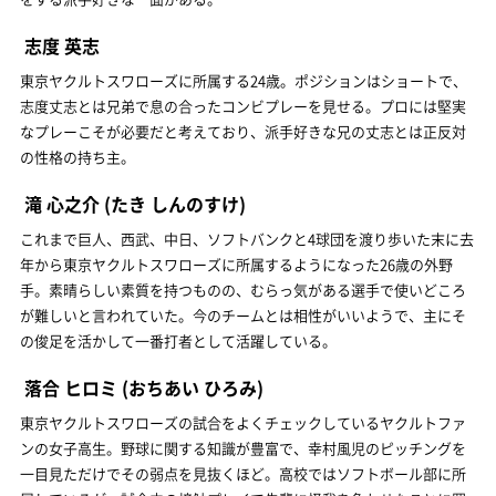
志度 英志
東京ヤクルトスワローズに所属する24歳。ポジションはショートで、
志度丈志とは兄弟で息の合ったコンビプレーを見せる。プロには堅実
なプレーこそが必要だと考えており、派手好きな兄の丈志とは正反対
の性格の持ち主。
滝 心之介
(たき しんのすけ)
これまで巨人、西武、中日、ソフトバンクと4球団を渡り歩いた末に去
年から東京ヤクルトスワローズに所属するようになった26歳の外野
手。素晴らしい素質を持つものの、むらっ気がある選手で使いどころ
が難しいと言われていた。今のチームとは相性がいいようで、主にそ
の俊足を活かして一番打者として活躍している。
落合 ヒロミ
(おちあい ひろみ)
東京ヤクルトスワローズの試合をよくチェックしているヤクルトファ
ンの女子高生。野球に関する知識が豊富で、幸村風児のピッチングを
一目見ただけでその弱点を見抜くほど。高校ではソフトボール部に所