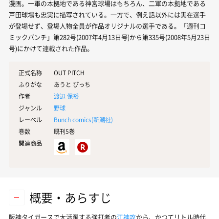
漫画。一軍の本拠地である神宮球場はもちろん、二軍の本拠地である
戸田球場も忠実に描写されている。一方で、例え話以外には実在選手
が登場せず、登場人物全員が作品オリジナルの選手である。「週刊コ
ミックバンチ」第282号(2007年4月13日号)から第335号(2008年5月23日
号)にかけて連載された作品。
正式名称
OUT PITCH
ふりがな
あうと ぴっち
作者
渡辺 保裕
ジャンル
野球
レーベル
Bunch comics(
新潮社
)
巻数
既刊5巻
関連商品
概要・あらすじ
阪神タイガースで大活躍する強打者の
江神攻
から、かつてリトル時代