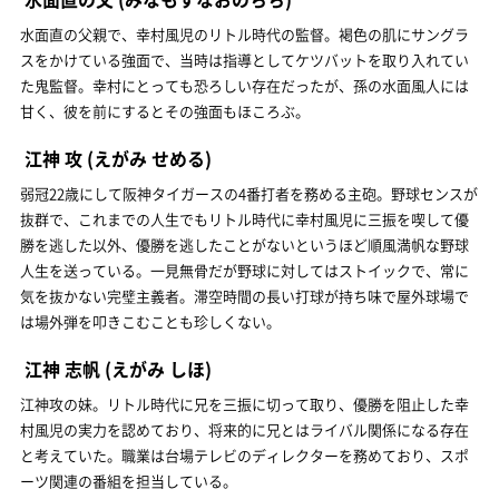
水面直の父親で、幸村風児のリトル時代の監督。褐色の肌にサングラ
スをかけている強面で、当時は指導としてケツバットを取り入れてい
た鬼監督。幸村にとっても恐ろしい存在だったが、孫の水面風人には
甘く、彼を前にするとその強面もほころぶ。
江神 攻
(えがみ せめる)
弱冠22歳にして阪神タイガースの4番打者を務める主砲。野球センスが
抜群で、これまでの人生でもリトル時代に幸村風児に三振を喫して優
勝を逃した以外、優勝を逃したことがないというほど順風満帆な野球
人生を送っている。一見無骨だが野球に対してはストイックで、常に
気を抜かない完璧主義者。滞空時間の長い打球が持ち味で屋外球場で
は場外弾を叩きこむことも珍しくない。
江神 志帆
(えがみ しほ)
江神攻の妹。リトル時代に兄を三振に切って取り、優勝を阻止した幸
村風児の実力を認めており、将来的に兄とはライバル関係になる存在
と考えていた。職業は台場テレビのディレクターを務めており、スポ
ーツ関連の番組を担当している。