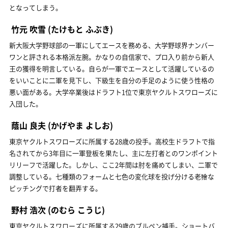
となってしまう。
竹元 吹雪
(たけもと ふぶき)
新大阪大学野球部の一軍にしてエースを務める、大学野球界ナンバー
ワンと評される本格派左腕。かなりの自信家で、プロ入り前から新人
王の獲得を明言している。自らが一軍でエースとして活躍しているの
をいいことに二軍を見下し、下級生を自分の手足のように使う性格の
悪い面がある。大学卒業後はドラフト1位で東京ヤクルトスワローズに
入団した。
蔭山 良夫
(かげやま よしお)
東京ヤクルトスワローズに所属する28歳の投手。高校生ドラフトで指
名されてから3年目に一軍登板を果たし、主に左打者とのワンポイント
リリーフで活躍した。しかし、ここ2年間は肘を痛めてしまい、二軍で
調整している。七種類のフォームと七色の変化球を投げ分ける老獪な
ピッチングで打者を翻弄する。
野村 浩次
(のむら こうじ)
東京ヤクルトスワローズに所属する29歳のブルペン捕手。ショートバ