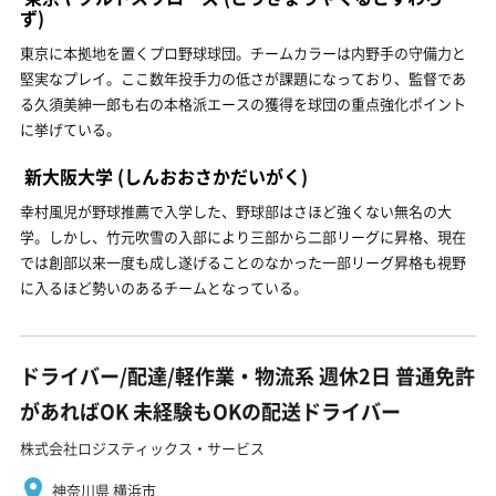
ず)
東京に本拠地を置くプロ野球球団。チームカラーは内野手の守備力と
堅実なプレイ。ここ数年投手力の低さが課題になっており、監督であ
る久須美紳一郎も右の本格派エースの獲得を球団の重点強化ポイント
に挙げている。
新大阪大学
(しんおおさかだいがく)
幸村風児が野球推薦で入学した、野球部はさほど強くない無名の大
学。しかし、竹元吹雪の入部により三部から二部リーグに昇格、現在
では創部以来一度も成し遂げることのなかった一部リーグ昇格も視野
に入るほど勢いのあるチームとなっている。
ドライバー/配達/軽作業・物流系 週休2日 普通免許
があればOK 未経験もOKの配送ドライバー
株式会社ロジスティックス・サービス
神奈川県 横浜市