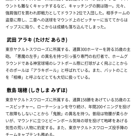
ウントも難なくキャッチするなど、キャッチングの腕は随一。元々、
強肩強打を買われ即戦力としてドラフト2位で入団した。相手チームの
盗塁に際し、二塁への送球をマウンド上のピッチャーに当ててからは
イップスに陥り、そこからは成績も落ち込んでしまった。
武田 アラキ
(たけだ あらき)
東京ヤクルトスワローズに所属する、通算300ホーマーを誇る35歳の主
砲。「悪魔の左手」の異名を持つ引っ張り専門の右打者で、ホームグ
ラウンドである神宮球場のレフトポール際に打球がよく飛ぶことから
そのポールは「アラキポール」と呼ばれている。また、バットのこと
を「相棒」と呼ぶなどとても大切に扱っている。
敷島 瑞穂
(しきしま みずほ)
東京ヤクルトスワローズに所属する、通算158勝をあげている35歳のエ
ースピッチャー。ローテーションを守り続け、年間200イニングを投げ
て故障もしないことから「鬼腕」の異名を持つ。普段は物腰が柔らか
いが、マウンドに立つとビーンボール気味の球を投げて咆哮をあげる
気性の荒い人物に豹変する。また、東京ヤクルトスワローズ投手陣の
チームキャプテンも務める。