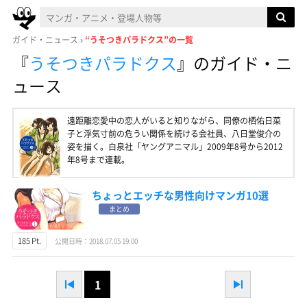
ガイド・ニュース
“うそつきパラドクス”の一覧
『
うそつきパラドクス
』
のガイド・ニ
ュース
遠距離恋愛中の恋人がいると知りながら、同僚の栖佑日菜
子と浮気寸前の危うい関係を続ける会社員、八日堂俊介の
姿を描く。白泉社「ヤングアニマル」2009年8号から2012
年8号まで連載。
ちょっとエッチな男性向けマンガ10選
まとめ
185 Pt.
公開日時：2018.07.05 19:00
1