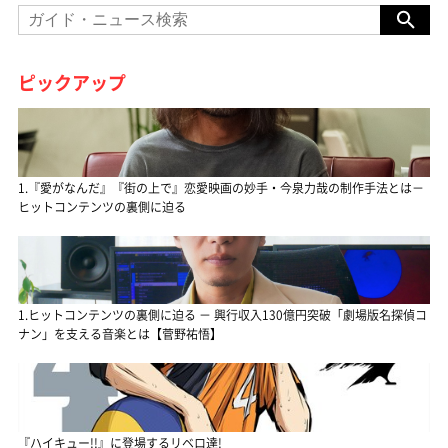
ピックアップ
1.『愛がなんだ』『街の上で』恋愛映画の妙手・今泉力哉の制作手法とは－
ヒットコンテンツの裏側に迫る
1.ヒットコンテンツの裏側に迫る － 興行収入130億円突破「劇場版名探偵コ
ナン」を支える音楽とは【菅野祐悟】
『ハイキュー!!』に登場するリベロ達!