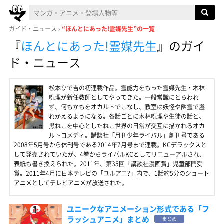
ガイド・ニュース
“ほんとにあった!霊媒先生”の一覧
『
ほんとにあった!霊媒先生
』
のガイ
ド・ニュース
松本ひで吉の初連載作品。霊能力をもった霊媒先生・木林
呪理が新任教師としてやってきた。一般常識にとらわれ
ず、何もかもをオカルトでこなし、教室は妖怪や幽霊で溢
れかえるようになる。各話ごとに木林呪理や生徒の話と、
黒ねこを中心としたねこ世界の日常が交互に描かれるオカ
ルトコメディ。講談社「月刊少年ライバル」創刊号である
2008年5月号から休刊号である2014年7月号まで連載。KCデラックスと
して発売されていたが、4巻からライバルKCとしてリニューアルされ、
表紙も書き換えられた。2011年、第35回「講談社漫画賞」児童部門受
賞。2011年4月に日本テレビの「ユルアニ?」内で、1話約5分のショート
アニメとしてテレビアニメが放送された。
ユニークなアニメーション形式である「フ
ラッシュアニメ」まとめ
まとめ