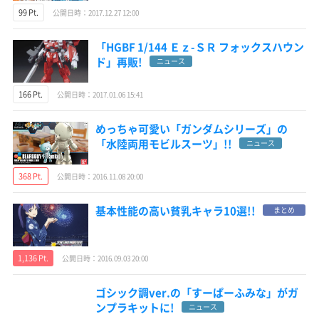
99 Pt.
公開日時：2017.12.27 12:00
「HGBF 1/144 Ｅｚ-ＳＲ フォックスハウン
ド」再販!
ニュース
166 Pt.
公開日時：2017.01.06 15:41
めっちゃ可愛い「ガンダムシリーズ」の
「水陸両用モビルスーツ」!!
ニュース
368 Pt.
公開日時：2016.11.08 20:00
基本性能の高い貧乳キャラ10選!!
まとめ
1,136 Pt.
公開日時：2016.09.03 20:00
ゴシック調ver.の「すーぱーふみな」がガ
ンプラキットに!
ニュース