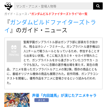
ガイド・ニュース
“ガンダムビルドファイターズトライ”の一覧
『
ガンダムビルドファイターズトラ
イ
』
のガイド・ニュース
聖鳳学園ガンプラバトル部はガンプラ部に部員を引き抜か
れ、残るはホシノ・フミナ一人。ガンプラバトル選手権は3
人1チームで戦うルールとなっているため、参加することす
ら出来ない状態。そこに転入生カミキ・セカイが現れたこ
とで、ガンプラバトルをから遠ざかっていたコウサカ・ユ
ウマも加入。ついに念願の選手権出場を果たす。実在の商
品、アニメを扱ったガンプラバトルアニメの第2弾。既存の商品ととも
に、番組オリジナル機体の商品も展開された。前作同様、ガンプラコン
テストを開催し、優秀作品をアニメに登場させるという試みも行われ
た。
声優「内田雄馬」が演じたアニメキャラ
まとめ