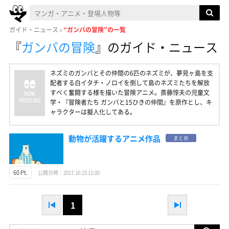
ガイド・ニュース
“ガンバの冒険”の一覧
『
ガンバの冒険
』
のガイド・ニュース
ネズミのガンバとその仲間の6匹のネズミが、夢見ヶ島を支
配者する白イタチ・ノロイを倒して島のネズミたちを解放
すべく奮闘する様を描いた冒険アニメ。斎藤惇夫の児童文
学・『冒険者たち ガンバと15ひきの仲間』を原作とし、キ
ャラクターは擬人化してある。
動物が活躍するアニメ作品
まとめ
60 Pt.
公開日時：2017.10.15 11:00
1