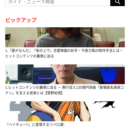
ピックアップ
1.『愛がなんだ』『街の上で』恋愛映画の妙手・今泉力哉の制作手法とは－
ヒットコンテンツの裏側に迫る
1.ヒットコンテンツの裏側に迫る － 興行収入130億円突破「劇場版名探偵コ
ナン」を支える音楽とは【菅野祐悟】
『ハイキュー!!』に登場するリベロ達!