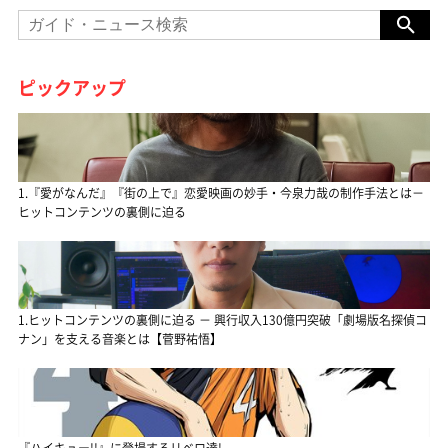
ピックアップ
1.『愛がなんだ』『街の上で』恋愛映画の妙手・今泉力哉の制作手法とは－
ヒットコンテンツの裏側に迫る
1.ヒットコンテンツの裏側に迫る － 興行収入130億円突破「劇場版名探偵コ
ナン」を支える音楽とは【菅野祐悟】
『ハイキュー!!』に登場するリベロ達!