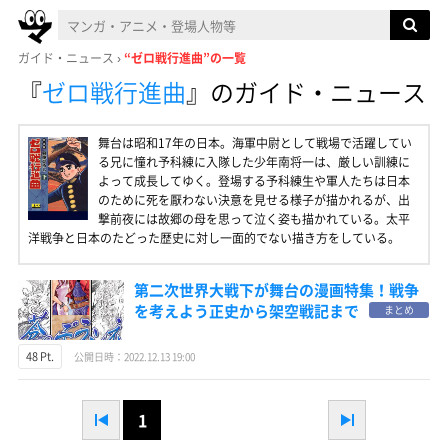
ガイド・ニュース
“ゼロ戦行進曲”の一覧
『
ゼロ戦行進曲
』
のガイド・ニュース
舞台は昭和17年の日本。海軍中尉として戦場で活躍してい
る兄に憧れ予科練に入隊した少年南将一は、厳しい訓練に
よって成長してゆく。登場する予科練生や軍人たちは日本
のために死を厭わない決意を見せる様子が描かれるが、出
撃前夜には故郷の母を思って泣く姿も描かれている。太平
洋戦争と日本のたどった歴史に対し一面的でない描き方をしている。
第二次世界大戦下が舞台の漫画特集！戦争
を考えよう正史から架空戦記まで
まとめ
48 Pt.
公開日時：2022.12.13 19:00
1