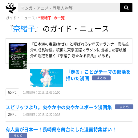
ガイド・ニュース
“奈緒子”の一覧
『
奈緒子
』
のガイド・ニュース
「日本海の疾風(かぜ)」と呼ばれる少年天才ランナー壱岐雄
介の成長物語。続編に東京国際マラソンに出場した壱岐雄
介の活躍を描く『奈緒子 新たなる疾風』がある。
「走る」ことがテーマの部活を
描いた漫画
まとめ
65 Pt.
公開日時：2018.11.07 10:00
スピリッツより。爽やか中の爽やかスポーツ漫画集
まとめ
29 Pt.
公開日時：2015.12.22 19:36
有人島が日本一！長崎県を舞台にした漫画特集ばい！
まとめ