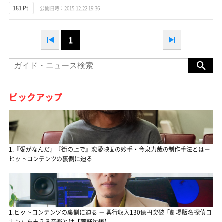
181 Pt.
公開日時：2015.12.22 19:36
1
ピックアップ
1.『愛がなんだ』『街の上で』恋愛映画の妙手・今泉力哉の制作手法とは－
ヒットコンテンツの裏側に迫る
1.ヒットコンテンツの裏側に迫る － 興行収入130億円突破「劇場版名探偵コ
ナン」を支える音楽とは【菅野祐悟】