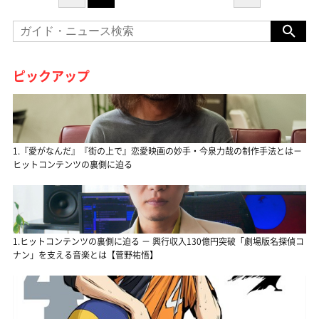
ピックアップ
1.『愛がなんだ』『街の上で』恋愛映画の妙手・今泉力哉の制作手法とは－
ヒットコンテンツの裏側に迫る
1.ヒットコンテンツの裏側に迫る － 興行収入130億円突破「劇場版名探偵コ
ナン」を支える音楽とは【菅野祐悟】