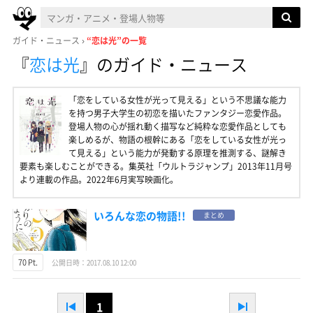
ガイド・ニュース
“恋は光”の一覧
『
恋は光
』
のガイド・ニュース
「恋をしている女性が光って見える」という不思議な能力
を持つ男子大学生の初恋を描いたファンタジー恋愛作品。
登場人物の心が揺れ動く描写など純粋な恋愛作品としても
楽しめるが、物語の根幹にある「恋をしている女性が光っ
て見える」という能力が発動する原理を推測する、謎解き
要素も楽しむことができる。集英社「ウルトラジャンプ」2013年11月号
より連載の作品。2022年6月実写映画化。
いろんな恋の物語!!
まとめ
70 Pt.
公開日時：2017.08.10 12:00
1