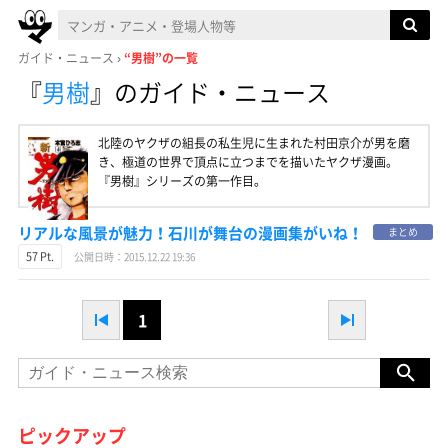
ガイド・ニュース
“男樹”の一覧
『
男樹
』
のガイド・ニュース
北陸のヤクザの組長の私生児に生まれた村田京介が男を磨
き、極道の世界で頂点に立つまでを描いたヤクザ漫画。
『男樹』シリーズの第一作目。
リアルな風景が魅力！石川が舞台の漫画集がいね！
まとめ
57 Pt.
公開日時：2015.12.22 19:36
1
ピックアップ