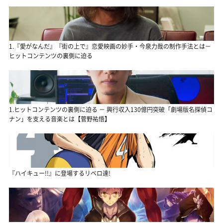
1.『愛がなんだ』『街の上で』恋愛映画の妙手・今泉力哉の制作手法とは－
ヒットコンテンツの裏側に迫る
1.ヒットコンテンツの裏側に迫る － 興行収入130億円突破「劇場版名探偵コ
ナン」を支える音楽とは【菅野祐悟】
『ハイキュー!!』に登場するリベロ達!