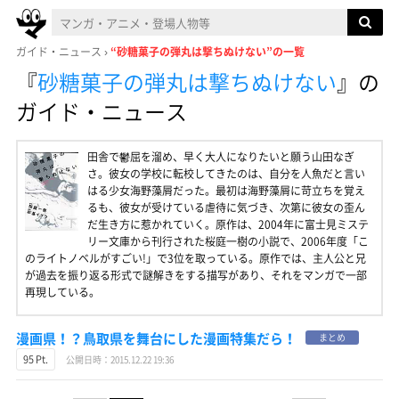
ガイド・ニュース
“砂糖菓子の弾丸は撃ちぬけない”の一覧
『
砂糖菓子の弾丸は撃ちぬけない
』
の
ガイド・ニュース
田舎で鬱屈を溜め、早く大人になりたいと願う山田なぎ
さ。彼女の学校に転校してきたのは、自分を人魚だと言い
はる少女海野藻屑だった。最初は海野藻屑に苛立ちを覚え
るも、彼女が受けている虐待に気づき、次第に彼女の歪ん
だ生き方に惹かれていく。原作は、2004年に富士見ミステ
リー文庫から刊行された桜庭一樹の小説で、2006年度「こ
のライトノベルがすごい!」で3位を取っている。原作では、主人公と兄
が過去を振り返る形式で謎解きをする描写があり、それをマンガで一部
再現している。
漫画県！？鳥取県を舞台にした漫画特集だら！
まとめ
95 Pt.
公開日時：2015.12.22 19:36