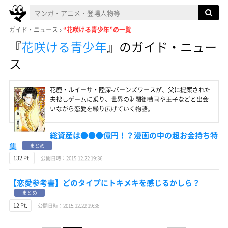
ガイド・ニュース
“花咲ける青少年”の一覧
『
花咲ける青少年
』
のガイド・ニュー
ス
花鹿・ルイーサ・陸深-バーンズワースが、父に提案された
夫捜しゲームに乗り、世界の財閥御曹司や王子などと出会
いながら恋愛を繰り広げていく物語。
総資産は●●●億円！？漫画の中の超お金持ち特
集
まとめ
132 Pt.
公開日時：2015.12.22 19:36
【恋愛参考書】どのタイプにトキメキを感じるかしら？
まとめ
12 Pt.
公開日時：2015.12.22 19:36