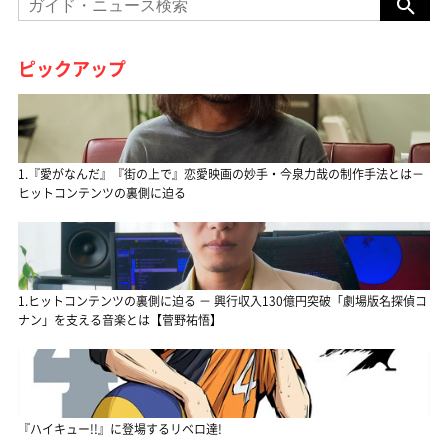
ピックアップ
1.『愛がなんだ』『街の上で』恋愛映画の妙手・今泉力哉の制作手法とは－
ヒットコンテンツの裏側に迫る
1.ヒットコンテンツの裏側に迫る － 興行収入130億円突破「劇場版名探偵コ
ナン」を支える音楽とは【菅野祐悟】
『ハイキュー!!』に登場するリベロ達!