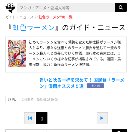
ガイド・ニュース
“虹色ラーメン”の一覧
『
虹色ラーメン
』
のガイド・ニュース
初めてラーメンを食べて感動を覚えた榊太陽がラーメン職
人となり、様々な強豪とのラーメン勝負を通じて一流のラ
ーメン職人へと成長していく物語。単行本の巻末には、ラ
ーメンについての様々な記事が掲載されている。漫画：馬
場民雄、協力：新横浜ラーメン博物館。
旨いと唸る一杯を求めて！ 国民食「ラーメ
ン」漫画オススメ５選
まとめ
57 Pt.
公開日時：2021.01.28 19:00
1