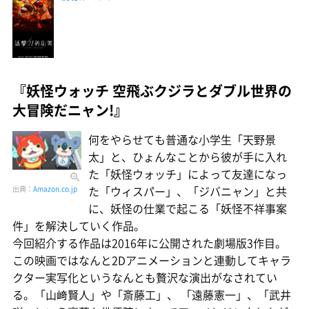
『妖怪ウォッチ 空飛ぶクジラとダブル世界の
大冒険だニャン!』
何をやらせても普通な小学生「天野景
太」と、ひょんなことから彼が手に入れ
た「妖怪ウォッチ」によって友達になっ
た「ウィスパー」、「ジバニャン」と共
出典：
Amazon.co.jp
に、妖怪の仕業で起こる「妖怪不祥事案
件」を解決していく作品。
今回紹介する作品は2016年に公開された劇場版3作目。
この映画ではなんと2Dアニメーションと連動してキャラ
クター実写化というなんとも贅沢な演出がなされてい
る。「山﨑賢人」や「斎藤工」、 「遠藤憲一」、「武井