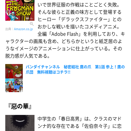
いで世界征服の作戦はことごとく失敗。
そんな彼らと正義の味方として登場する
ヒーロー「デラックスファイター」との
おかしな戦いを描いたコメディアニメ。
出典：
Amazon.co.jp
全編「Adobe Flash」を利用しており、キ
ャラクターの画風も含め、どちらかというと紙芝居のよ
うなイメージのアニメーションに仕上がっている。その
脱力感が人気である。
バンダイチャンネル 秘密結社 鷹の爪 第1話 参上！鷹の
爪団 無料視聴はコチラ!!
『惡の華』
中学生の「春日高男」は、クラスのマド
ンナ的な存在である「佐伯奈々子」に恋