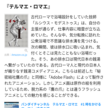
『テルマエ・ロマエ』
古代ローマで浴場設計をしていた技師
「ルシウス・モデストゥス」は、自分の
主張が通らず、仕事内容に暗雲が立ち込
めていた。そんな中、気分転換に訪れた
公衆浴場で不思議な排水溝を見つける。
次の瞬間、彼は排水口に吸い込まれ、気
付くとそこは見たこともない浴場だっ
出典：
Amazon.co.jp
た。そう、あの排水口は現代日本の銭湯
へ繋がっていたのである。古代ローマ人と現代の日本人
が織りなす銭湯コメディアニメ。こちらは前述した『秘
密結社鷹の爪』と同様に「Adobe Flash」によって製作さ
れたアニメーション。しかしアニメ画は原作の絵を利用
しているため、脱力系の『鷹の爪』とは違うフラッシュ
アニメとしての魅力を感じることができる。
バンダイチャンネル テルマエ・ロマエ #1 時をかける