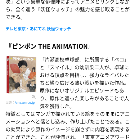
咲」という豪華な俳優陣によってアニメとリンクしなが
ら、全く違う『妖怪ウォッチ』の魅力を感じ取ることが
できる。
テレビ東京・あにてれ 妖怪ウォッチ
『ピンポン THE ANIMATION』
「片瀬高校卓球部」に所属する「ペコ」
と「スマイル」の幼馴染二人が、卓球に
おける頂点を目指し、強力なライバルた
ちと繰り広げる熱い戦いを描いた作品。
原作にないオリジナルエピソードもあ
り、原作と違った楽しみがあることで人
出典：
Amazon.co.jp
気を獲得した。
特徴としてはマンガで描かれている絵をそのままにアニ
メーションへと落とし込み、作り上げたことである。こ
の効果により原作のイメージを崩さずに内容を表現する
ことができた。これが評価され、「東京アニメアワード