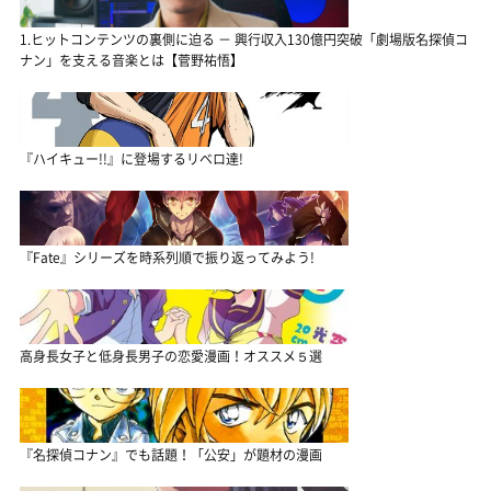
1.ヒットコンテンツの裏側に迫る － 興行収入130億円突破「劇場版名探偵コ
ナン」を支える音楽とは【菅野祐悟】
『ハイキュー!!』に登場するリベロ達!
『Fate』シリーズを時系列順で振り返ってみよう!
高身長女子と低身長男子の恋愛漫画！オススメ５選
『名探偵コナン』でも話題！「公安」が題材の漫画