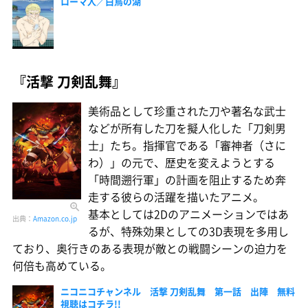
ローマ人／白鳥の湖
『活撃 刀剣乱舞』
美術品として珍重された刀や著名な武士
などが所有した刀を擬人化した「刀剣男
士」たち。指揮官である「審神者（さに
わ）」の元で、歴史を変えようとする
「時間遡行軍」の計画を阻止するため奔
走する彼らの活躍を描いたアニメ。
基本としては2Dのアニメーションではあ
出典：
Amazon.co.jp
るが、特殊効果としての3D表現を多用し
ており、奥行きのある表現が敵との戦闘シーンの迫力を
何倍も高めている。
ニコニコチャンネル 活撃 刀剣乱舞 第一話 出陣 無料
視聴はコチラ!!