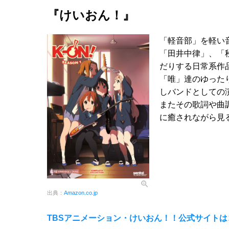
『けいおん！』
「軽音部」を軽い
「田井中律」、「
だりする日常系作
「唯」達のゆった
しバンドとしての
またその歌詞や曲
に癒されながら見
出典：
Amazon.co.jp
TBSアニメーション・けいおん！！公式サイトはコ