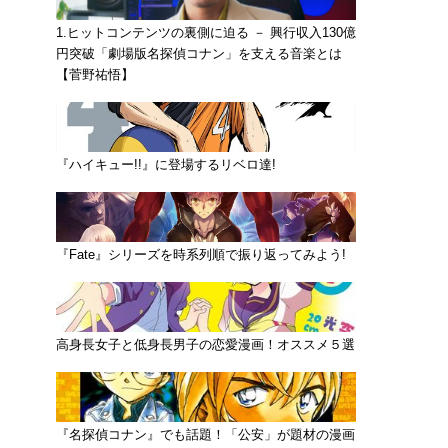
1.ヒットコンテンツの裏側に迫る － 興行収入130億
円突破「劇場版名探偵コナン」を支える音楽とは
【菅野祐悟】
『ハイキュー!!』に登場するリベロ達!
『Fate』シリーズを時系列順で振り返ってみよう!
高身長女子と低身長男子の恋愛漫画！オススメ５選
『名探偵コナン』でも話題！「公安」が題材の漫画