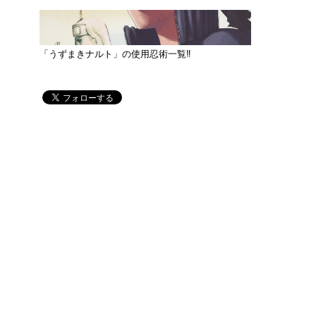
「うずまきナルト」の使用忍術一覧‼