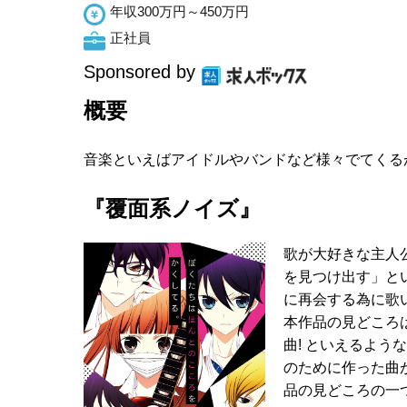
年収300万円～450万円
正社員
Sponsored by
概要
音楽といえばアイドルやバンドなど様々でてくる
『覆面系ノイズ』
歌が大好きな主人
を見つけ出す」と
に再会する為に歌
本作品の見どころ
曲! といえるよ
のために作った曲
品の見どころの一