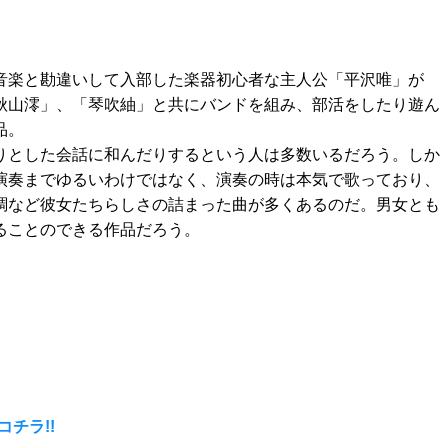
音楽と勘違いして入部した楽器初心者な主人公「平沢唯」が
秋山澪」、「琴吹紬」と共にバンドを組み、部活をしたり遊ん
品。
りとした会話に和んだりするという人は多数いるだろう。しか
演奏までゆるいわけではなく、演奏の時は本気で歌っており、
調など彼女たちらしさの詰まった曲が多くあるのだ。男女とも
ることのできる作品だろう。
チラ!!