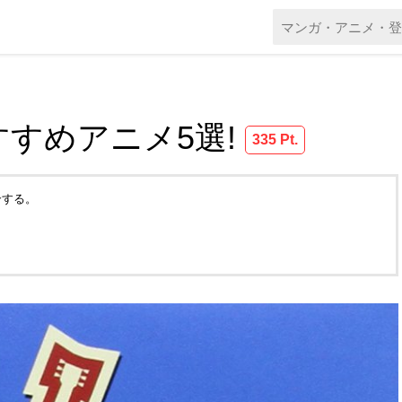
すめアニメ5選!
335 Pt.
介する。