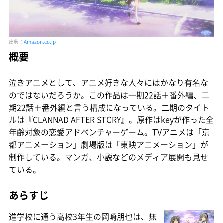
出典：
Amazon.co.jp
概要
泣きアニメとして、アニメ好きな人々にはかなり有名な
のではないだろうか。この作品は一期22話＋番外編、二
期22話＋番外編と言う構成になっている。二期のタイト
ルは『CLANNAD AFTER STORY』。原作はkeyが作った全
年齢対象の恋愛アドベンチャーゲーム。TVアニメは「京
都アニメーション」劇場版は「東映アニメーション」が
制作している。マンガ、小説などのメディア展開も見せ
ている。
あらすじ
進学校に通う高校3年生の岡崎朋也は、無