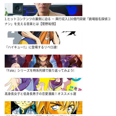
1.ヒットコンテンツの裏側に迫る － 興行収入130億円突破「劇場版名探偵コ
ナン」を支える音楽とは【菅野祐悟】
『ハイキュー!!』に登場するリベロ達!
『Fate』シリーズを時系列順で振り返ってみよう!
高身長女子と低身長男子の恋愛漫画！オススメ５選