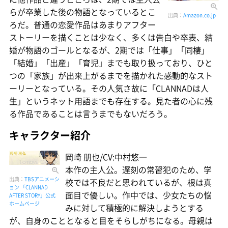
らが卒業した後の物語となっているとこ
出典：
Amazon.co.jp
ろだ。普通の恋愛作品はあまりアフター
ストーリーを描くことは少なく、多くは告白や卒表、結
婚が物語のゴールとなるが、2期では「仕事」「同棲」
「結婚」「出産」「育児」までも取り扱っており、ひと
つの「家族」が出来上がるまでを描かれた感動的なスト
ーリーとなっている。その人気さ故に「CLANNADは人
生」というネット用語までも存在する。見た者の心に残
る作品であることは言うまでもないだろう。
キャラクター紹介
岡崎 朋也/CV:中村悠一
本作の主人公。遅刻の常習犯のため、学
出典：
TBSアニメーシ
校では不良だと思われているが、根は真
ョン 「CLANNAD
面目で優しい。作中では、少女たちの悩
AFTER STORY」公式
ホームページ
みに対して積極的に解決しようとする
が、自身のこととなると目をそらしがちになる。母親は