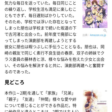
気力な毎日を送っていた。毎日同じこと
の繰り返し、学校生活も満足に楽しむこ
ともできず、毎日遅刻ばかりしていた。
そのため、学校では浮いた存在となって
しまった朋也は学校まで続いた坂道の下
で古河渚と出会った。前年度で廃部にな
出典：
Amazon.co.jp
ってしまった演劇部を再建しようとする
彼女に朋也は暇つぶしに手伝うこととなる。朋也は、岡
崎の親友で同じく素行不良生徒の春原、双子の姉妹でク
ラス委員の藤林杏と涼、様々な悩みを抱えた少女と出会
い、その悩みを解決すると共に、演劇部再建へと奮闘す
るのであった。
見どころ
本作(1～2期)を通して「家族」「兄弟」
「親子」「友達」「仲間」様々な愛や絆
について感じることができる作品だ。特
に他作品と違うところは、2期では主人公