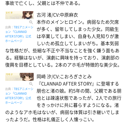
事故で亡くし、父親とは不仲である。
古河 渚/CV:中原麻衣
本作のメインヒロイン。病弱なため欠席
出典：
TBSアニメーシ
が多く、留年してしまった少女。同級生
ョン 「CLANNAD
は卒業してしまい、自身も人見知りが激
AFTER STORY」公式
ホームページ
しいため孤立してしまいがち。基本気弱
な性格だが、些細な不正や不当なことを強く嫌う面もあ
る。経験はないが、演劇に興味を持っており、演劇部の
復興を目標としている。2本のアホ毛が特徴的な美少女。
岡崎 汐/CV:こおろぎさとみ
『CLANNAD AFTER STORY』に登場する
出典：
TBSアニメーシ
朋也と渚の娘。約5年の間、父親である朋
ョン 「CLANNAD
也とは疎遠状態であったが、2人での旅行
AFTER STORY」公式
ホームページ
をきっかけに共に暮らすようになる。渚
のようなアホ毛はないが、病弱な体質は引き継いでしま
ったようだ。性格は礼儀正しく人懐っこい。