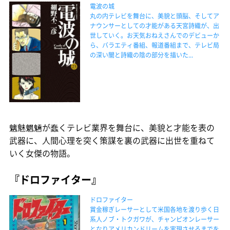
電波の城
丸の内テレビを舞台に、美貌と頭脳、そしてア
ナウンサーとしての才能がある天宮詩織が、出
世していく。お天気おねえさんでのデビューか
ら、バラエティ番組、報道番組まで、テレビ局
の深い闇と詩織の陰の部分を描いた...
魑魅魍魎が蠢くテレビ業界を舞台に、美貌と才能を表の
武器に、人間心理を突く策謀を裏の武器に出世を重ねて
いく女傑の物語。
『ドロファイター』
ドロファイター
賞金稼ぎレーサーとして米国各地を渡り歩く日
系人ノブ・トクガワが、チャンピオンレーサー
となりアメリカンドリームを実現させるまでを