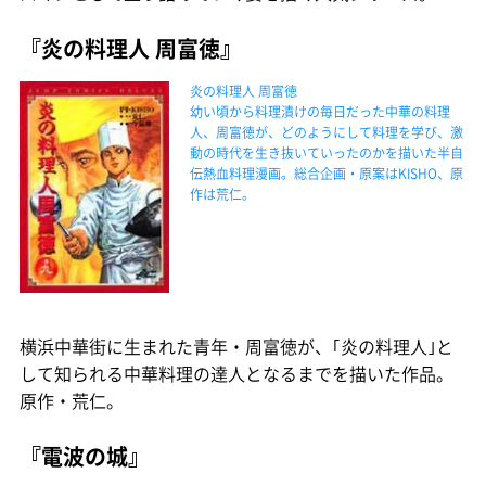
『炎の料理人 周富徳』
炎の料理人 周富徳
幼い頃から料理漬けの毎日だった中華の料理
人、周富徳が、どのようにして料理を学び、激
動の時代を生き抜いていったのかを描いた半自
伝熱血料理漫画。総合企画・原案はKISHO、原
作は荒仁。
横浜中華街に生まれた青年・周富徳が、｢炎の料理人｣と
して知られる中華料理の達人となるまでを描いた作品。
原作・荒仁。
『電波の城』