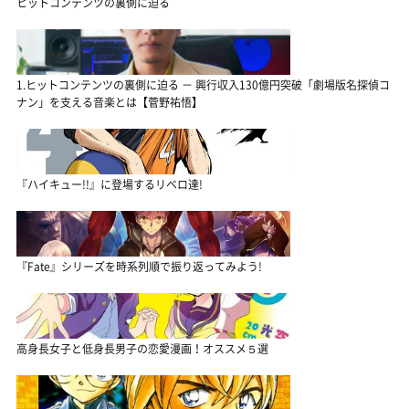
ヒットコンテンツの裏側に迫る
1.ヒットコンテンツの裏側に迫る － 興行収入130億円突破「劇場版名探偵コ
ナン」を支える音楽とは【菅野祐悟】
『ハイキュー!!』に登場するリベロ達!
『Fate』シリーズを時系列順で振り返ってみよう!
高身長女子と低身長男子の恋愛漫画！オススメ５選