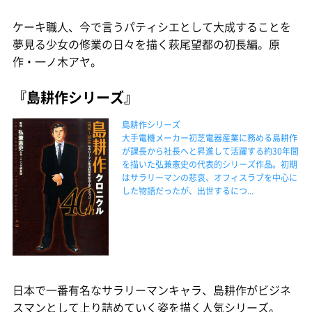
ケーキ職人、今で言うパティシエとして大成することを
夢見る少女の修業の日々を描く萩尾望都の初長編。原
作・一ノ木アヤ。
『島耕作シリーズ』
島耕作シリーズ
大手電機メーカー初芝電器産業に務める島耕作
が課長から社長へと昇進して活躍する約30年間
を描いた弘兼憲史の代表的シリーズ作品。初期
はサラリーマンの悲哀、オフィスラブを中心に
した物語だったが、出世するにつ...
日本で一番有名なサラリーマンキャラ、島耕作がビジネ
スマンとして上り詰めていく姿を描く人気シリーズ。