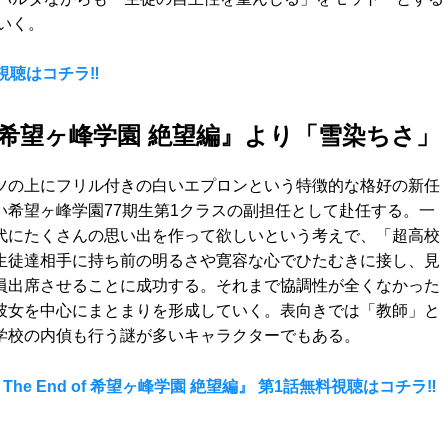
いく。
料視聴はコチラ‼
 of 希望ヶ峰学園 絶望編』より「雪染ちさ」
ツの上にフリル付きの白いエプロンという特徴的な格好の新任
い希望ヶ峰学園77期生第1クラスの副担任として赴任する。一
代にたくさんの思い出を作って欲しいという考えで、「超高校
生徒達相手に持ち前の明るさや寛容な心でひたむきに接し、見
員出席させることに成功する。それまで協調性が全くなかった
彼女を中心にまとまりを形成していく。表向きでは「教師」と
学校の内偵も行う謎が多いキャラクターでもある。
he End of 希望ヶ峰学園 絶望編』 第1話無料視聴はコチラ‼