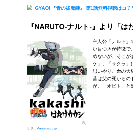
GYAO! 『青の祓魔師』 第1話無料視聴はコチ
『NARUTO-ナルト-』より「
主人公「ナルト」
い目つきが特徴で
めないが、そこが
ケ」、「サクラ」
思いやり、命の大
昔は父の死からの
が、「オビト」と
出典：
Amazon.co.jp