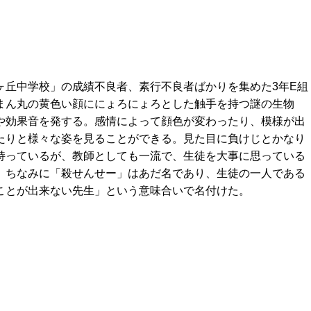
」
ヶ丘中学校」の成績不良者、素行不良者ばかりを集めた3年E組
まん丸の黄色い顔ににょろにょろとした触手を持つ謎の生物
や効果音を発する。感情によって顔色が変わったり、模様が出
たりと様々な姿を見ることができる。見た目に負けじとかなり
持っているが、教師としても一流で、生徒を大事に思っている
。ちなみに「殺せんせー」はあだ名であり、生徒の一人である
ことが出来ない先生」という意味合いで名付けた。