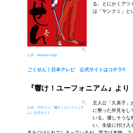
る。とにかくアツ
は「ヤンクミ」と
出典：
Amazon.co.jp
ごくせん｜日本テレビ 公式サイトはコチラ‼
『響け！ユーフォニアム』より
主人公「久美子」
出典：
TVアニメ『響け！ユーフォニア
に整った外見をし
ム』公式サイト
いる。優しそうな
い、生徒に付け入
名をつけられてしまっているが、実力は本物。ス