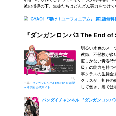
彼の指導の下、生徒たちはどんどん実力をつけて
GYAO! 『響け！ユーフォニアム』 第1話無
『ダンガンロンパ3 The End
明るい水色のスー
教師。不登校が多
度しかない青春時
級」の能力を持つ
事クラスの生徒全
クラスが、担任の
出典：
ダンガンロンパ3 The End of 希望
して働き、裏では
ヶ峰学園 公式サイト
バンダイチャンネル 『ダンガンロンパ3 T