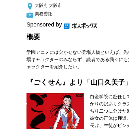
大阪府 大阪市
業務委託
Sponsored by
概要
学園アニメには欠かせない登場人物といえば、先
場キャラクターのみならず、読者である我々にも
ャラクターを紹介したい。
『ごくせん』より「山口久美子
白金学院に赴任し
かりの訳ありクラ
ちり二つに分けた
彼女の正体は極道
長け、生徒がピン