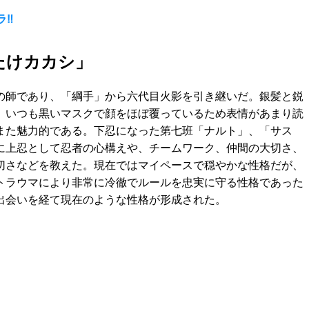
ラ‼
はたけカカシ」
の師であり、「綱手」から六代目火影を引き継いだ。銀髪と鋭
、いつも黒いマスクで顔をほぼ覆っているため表情があまり読
また魅力的である。下忍になった第七班「ナルト」、「サス
に上忍として忍者の心構えや、チームワーク、仲間の大切さ、
切さなどを教えた。現在ではマイペースで穏やかな性格だが、
トラウマにより非常に冷徹でルールを忠実に守る性格であった
出会いを経て現在のような性格が形成された。