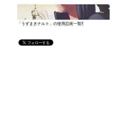
「うずまきナルト」の使用忍術一覧‼