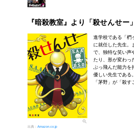
『暗殺教室』より「殺せんせー
進学校である「椚
に就任した先生。
で、独特な笑い声
たり、形が変わっ
ぶっ飛んだ能力を
優しい先生である
「茅野」が「殺す
出典：
Amazon.co.jp