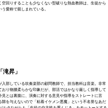
く空回りすることも少なくない型破りな熱血教師は、生徒から
いう愛称で親しまれている。
「滝昇」
が入部している吹奏楽部の顧問教師で、担当教科は音楽。非常
ており物腰柔らかな印象だが、部活ではかなり厳しく指導して
外見とは裏腹に、演奏に対する意見や指導をストレートに言
る隙を与えないので「粘着イケメン悪魔」という不名誉なあだ
パルタながらも「生徒の自主性を重んじる」をモットーとする