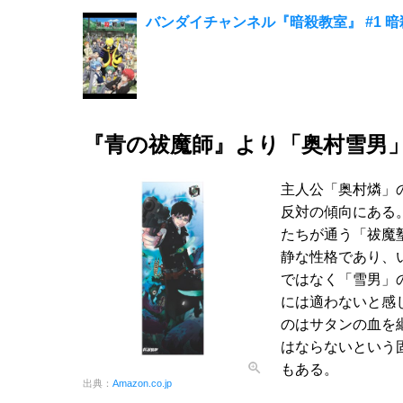
バンダイチャンネル『暗殺教室』 #1 
『青の祓魔師』より「奥村雪男
主人公「奥村燐」
反対の傾向にある
たちが通う「祓魔
静な性格であり、
ではなく「雪男」
には適わないと感
のはサタンの血を
はならないという
もある。
出典：
Amazon.co.jp