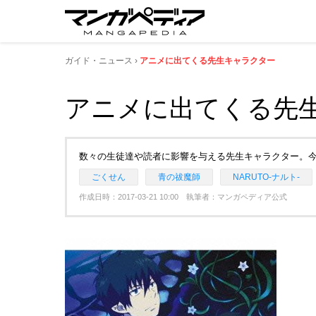
ガイド・ニュース
アニメに出てくる先生キャラクター
アニメに出てくる先
数々の生徒達や読者に影響を与える先生キャラクター。
ごくせん
青の祓魔師
NARUTO-ナルト-
作成日時：2017-03-21 10:00 執筆者：マンガペディア公式