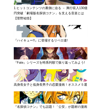
1.ヒットコンテンツの裏側に迫る － 興行収入130億
円突破「劇場版名探偵コナン」を支える音楽とは
【菅野祐悟】
『ハイキュー!!』に登場するリベロ達!
『Fate』シリーズを時系列順で振り返ってみよう!
高身長女子と低身長男子の恋愛漫画！オススメ５選
『名探偵コナン』でも話題！「公安」が題材の漫画