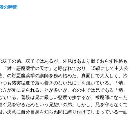
暗殺の時間
」
の双子の弟。双子ではあるが、外見はあまり似ておらず性格も
。「対・悪魔薬学の天才」と呼ばれており、15歳にして主人公
塾」の対悪魔薬学の講師を務め始めた。真面目で大人しく、冷
いつも猪突猛進で落ち着きのない兄に手を焼いている。「燐」
の方が兄に見られることが多いが、心の中では兄である「燐」
じている。普段は兄に厳しい態度で接するが、祓魔師になった
継ぐ兄を守るためという兄想いの弟。しかし、兄を守らなくて
固い決意に自分自身を知らぬ間に縛り付けてしまっている一面