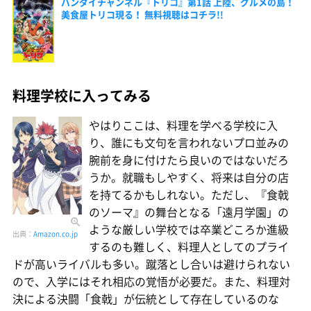
バンダイチャンネル『トリコ』第1話 上陸、グルメの島！
美食屋トリコ現る！ 無料視聴はコチラ!!
料理学校に入ってみる
やはりここは、料理を学べる学校に入
り、誰にも文句を言われないプロ並みの
腕前を身に付けたら良いのではないだろ
うか。就職もしやすく、将来は自分の店
を持てるかもしれない。ただし、『食戟
のソーマ』の舞台となる「遠月学園」の
ような厳しい学校では卒業どころか進級
出典：
Amazon.co.jp
するのも難しく、料理人としてのプライ
ドが高いライバルも多い。蹴落とし合いは避けられない
ので、入学にはそれ相応の覚悟が必要だ。また、料理対
決による決闘「食戟」が伝統として存在しているのな