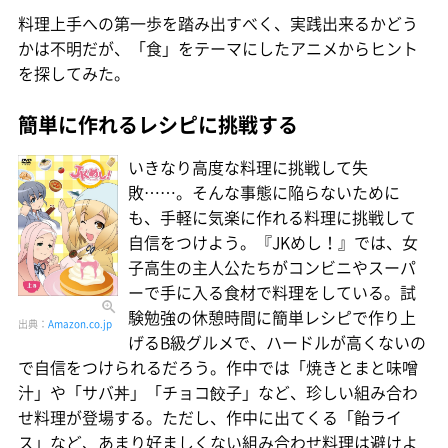
料理上手への第一歩を踏み出すべく、実践出来るかどう
かは不明だが、「食」をテーマにしたアニメからヒント
を探してみた。
簡単に作れるレシピに挑戦する
いきなり高度な料理に挑戦して失
敗……。そんな事態に陥らないために
も、手軽に気楽に作れる料理に挑戦して
自信をつけよう。『JKめし！』では、女
子高生の主人公たちがコンビニやスーパ
ーで手に入る食材で料理をしている。試
験勉強の休憩時間に簡単レシピで作り上
出典：
Amazon.co.jp
げるB級グルメで、ハードルが高くないの
で自信をつけられるだろう。作中では「焼きとまと味噌
汁」や「サバ丼」「チョコ餃子」など、珍しい組み合わ
せ料理が登場する。ただし、作中に出てくる「飴ライ
ス」など、あまり好ましくない組み合わせ料理は避けよ