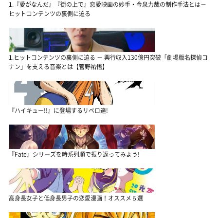
1.『愛がなんだ』『街の上で』恋愛映画の妙手・今泉力哉の制作手法とは－
ヒットコンテンツの裏側に迫る
1.ヒットコンテンツの裏側に迫る － 興行収入130億円突破「劇場版名探偵コ
ナン」を支える音楽とは【菅野祐悟】
『ハイキュー!!』に登場するリベロ達!
『Fate』シリーズを時系列順で振り返ってみよう!
高身長女子と低身長男子の恋愛漫画！オススメ５選