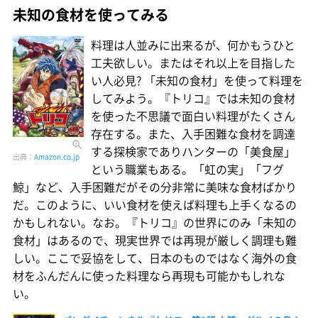
未知の食材を使ってみる
料理は人並みに出来るが、何かもうひと
工夫欲しい。またはそれ以上を目指した
い人必見? 「未知の食材」を使って料理を
してみよう。『トリコ』では未知の食材
を使った不思議で面白い料理がたくさん
存在する。また、入手困難な食材を調達
する探検家でありハンターの「美食屋」
出典：
Amazon.co.jp
という職業もある。「虹の実」「フグ
鯨」など、入手困難だがその分非常に美味な食材ばかり
だ。このように、いい食材を使えば料理も上手くなるの
かもしれない。なお。『トリコ』の世界にのみ「未知の
食材」はあるので、現実世界では再現が厳しく調理も難
しい。ここで妥協をして、日本のものではなく海外の食
材をふんだんに使った料理なら再現も可能かもしれな
い。