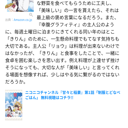
な野菜を食べてもらうために工夫し、
「美味しい」の一言を貰えたら、それは
最上級の褒め言葉になるだろう。また、
出典：
Amazon.co.jp
『幸腹グラフィティ』の主人公のよう
に、毎週土曜日に泊まりにきてくれる同い年のはとこ
「きりん」のために、一生懸命料理でもてなす気持ちも
大切である。主人公「リョウ」は料理が出来ないわけで
はなかったが、「きりん」と食事をしたことで、一緒に
食卓を囲む楽しさを思い出す。例え料理が上達せず挫け
そうになっても、大切な人が「美味しい」と言ってくれ
る場面を想像すれば、少しはやる気に繋がるのではない
だろうか。
ニコニコチャンネル『甘々と稲妻』第1話「制服とどなべ
ごはん」 無料視聴はコチラ!!