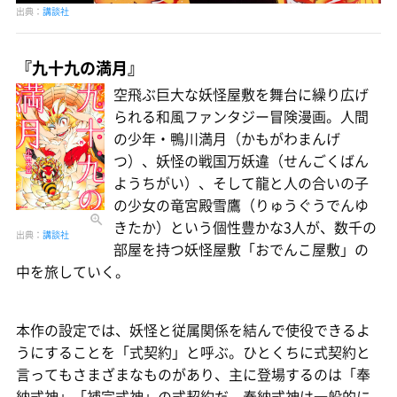
出典：
講談社
『九十九の満月』
空飛ぶ巨大な妖怪屋敷を舞台に繰り広げ
られる和風ファンタジー冒険漫画。人間
の少年・鴨川満月（かもがわまんげ
つ）、妖怪の戦国万妖違（せんごくばん
ようちがい）、そして龍と人の合いの子
の少女の竜宮殿雪鷹（りゅうぐうでんゆ
きたか）という個性豊かな3人が、数千の
出典：
講談社
部屋を持つ妖怪屋敷「おでんこ屋敷」の
中を旅していく。
本作の設定では、妖怪と従属関係を結んで使役できるよ
うにすることを「式契約」と呼ぶ。ひとくちに式契約と
言ってもさまざまなものがあり、主に登場するのは「奉
納式神」「補完式神」の式契約だ。奉納式神は一般的に