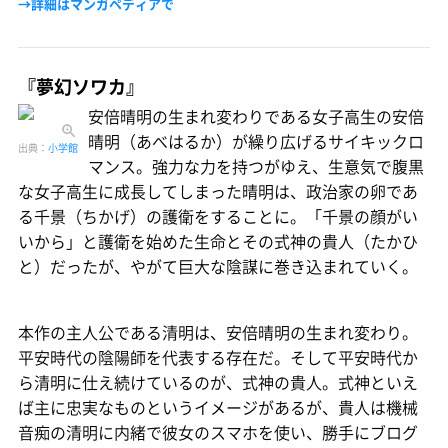
→詳細はマンガペディアで
『夢幻ソワカ』
安倍晴明の生まれ変わりである女子高生の安倍
晴明（あべはるか）が繰り広げるサイキックロ
出典：
小学館
マンス。強力な力を持つがゆえ、生意気で腹黒
な女子高生に成長してしまった晴明は、政治家の卵であ
る千景（ちかげ）の護衛をすることに。「千景の顔がい
いから」と護衛を始めた生命とその式神の貴人（たかひ
と）だったが、やがて巨大な陰謀に巻き込まれていく。
本作の主人公である清明は、安倍晴明の生まれ変わり。
平安時代の陰陽師を代表する存在だ。そして平安時代か
ら清明に仕え続けているのが、式神の貴人。式神といえ
ば主に忠実なものというイメージがあるが、貴人は機械
音痴の清明に内緒で彼女のスマホを使い、勝手にブログ