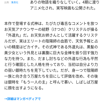
ありの物語を織りなしていく。4期に渡り
出典：
集英社
アニメ化され、実写映画も公開された。
本作で登場する式神は、たびたび毒舌なコメントを放つ
お天気アナウンサーの結野（けつの）クリステルが操る
「外道丸」だ。お天気お姉さんとして活躍するクリステ
ルだが、実はエリートの陰陽師の血筋で、天気予報と占
いの精度はピカイチ。その式神である外道丸は、黒髪の
美少女という外見とは裏腹に巨大な金棒を振り回す強力
な力を持つ。また、だまし討ちなどの外道な行為も平然
と行う確固とした人格を持っており、当初は自分より力
の弱い銀時たちを見下していた。だが、身一つで陰陽師
一族と向き合う万屋たちを目にして評価を改め、その後
は銀時を「もう一人の主」と呼んで慕い、しばしば万屋
に顔を出すようになる。
→詳細はマンガペディアで