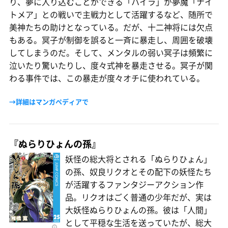
り、夢に入り込むことができる「ハイラ」が夢魔「ナイ
トメア」との戦いで主戦力として活躍するなど、随所で
美神たちの助けとなっている。だが、十二神将には欠点
もある。冥子が制御を誤ると一斉に暴走し、周囲を破壊
してしまうのだ。そして、メンタルの弱い冥子は頻繁に
泣いたり驚いたりし、度々式神を暴走させる。冥子が関
わる事件では、この暴走が度々オチに使われている。
→詳細はマンガペディアで
『ぬらりひょんの孫』
妖怪の総大将とされる「ぬらりひょん」
の孫、奴良リクオとその配下の妖怪たち
が活躍するファンタジーアクション作
品。リクオはごく普通の少年だが、実は
大妖怪ぬらりひょんの孫。彼は「人間」
として平穏な生活を送っていたが、総大