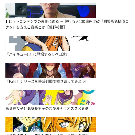
1.ヒットコンテンツの裏側に迫る － 興行収入130億円突破「劇場版名探偵コ
ナン」を支える音楽とは【菅野祐悟】
『ハイキュー!!』に登場するリベロ達!
『Fate』シリーズを時系列順で振り返ってみよう!
高身長女子と低身長男子の恋愛漫画！オススメ５選