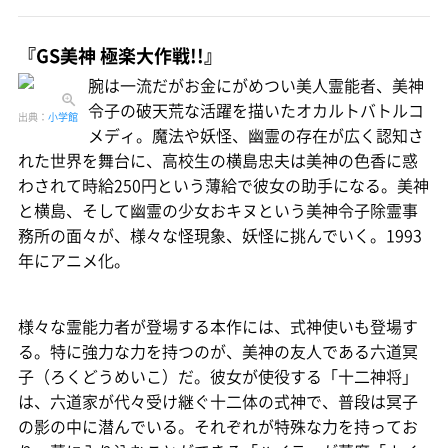
『GS美神 極楽大作戦!!』
腕は一流だがお金にがめつい美人霊能者、美神
令子の破天荒な活躍を描いたオカルトバトルコ
出典：
小学館
メディ。魔法や妖怪、幽霊の存在が広く認知さ
れた世界を舞台に、高校生の横島忠夫は美神の色香に惑
わされて時給250円という薄給で彼女の助手になる。美神
と横島、そして幽霊の少女おキヌという美神令子除霊事
務所の面々が、様々な怪現象、妖怪に挑んでいく。1993
年にアニメ化。
様々な霊能力者が登場する本作には、式神使いも登場す
る。特に強力な力を持つのが、美神の友人である六道冥
子（ろくどうめいこ）だ。彼女が使役する「十二神将」
は、六道家が代々受け継ぐ十二体の式神で、普段は冥子
の影の中に潜んでいる。それぞれが特殊な力を持ってお