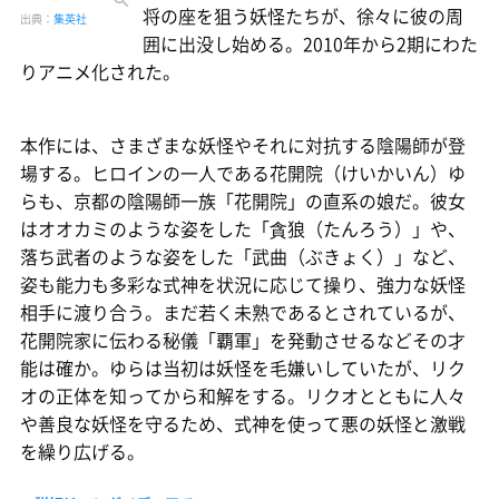
将の座を狙う妖怪たちが、徐々に彼の周
出典：
集英社
囲に出没し始める。2010年から2期にわた
りアニメ化された。
本作には、さまざまな妖怪やそれに対抗する陰陽師が登
場する。ヒロインの一人である花開院（けいかいん）ゆ
らも、京都の陰陽師一族「花開院」の直系の娘だ。彼女
はオオカミのような姿をした「貪狼（たんろう）」や、
落ち武者のような姿をした「武曲（ぶきょく）」など、
姿も能力も多彩な式神を状況に応じて操り、強力な妖怪
相手に渡り合う。まだ若く未熟であるとされているが、
花開院家に伝わる秘儀「覇軍」を発動させるなどその才
能は確か。ゆらは当初は妖怪を毛嫌いしていたが、リク
オの正体を知ってから和解をする。リクオとともに人々
や善良な妖怪を守るため、式神を使って悪の妖怪と激戦
を繰り広げる。