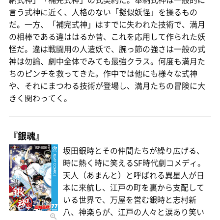
言う式神に近く、人格のない「擬似妖怪」を操るもの
だ。一方、「補完式神」はすでに失われた技術で、満月
の相棒である違ははるか昔、これを応用して作られた妖
怪だ。違は戦闘用の人造妖で、腕っ節の強さは一般の式
神は勿論、劇中全体でみても最強クラス。何度も満月た
ちのピンチを救ってきた。作中では他にも様々な式神
や、それにまつわる技術が登場し、満月たちの冒険に大
きく関わってく。
『銀魂』
坂田銀時とその仲間たちが繰り広げる、
時に熱く時に笑えるSF時代劇コメディ。
天人（あまんと）と呼ばれる異星人が日
本に来航し、江戸の町を裏から支配して
いる世界で、万屋を営む銀時と志村新
八、神楽らが、江戸の人々と涙あり笑い