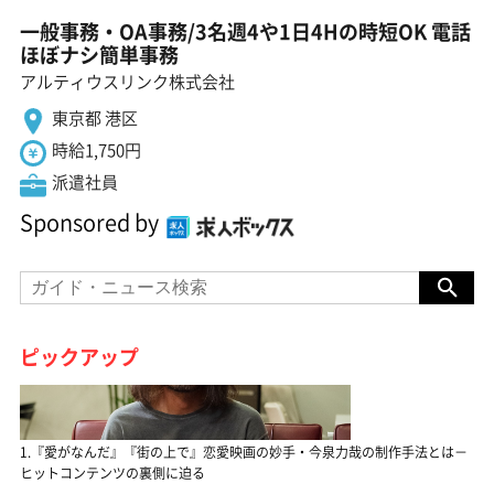
一般事務・OA事務/3名週4や1日4Hの時短OK 電話
ほぼナシ簡単事務
アルティウスリンク株式会社
東京都 港区
時給1,750円
派遣社員
Sponsored by
ピックアップ
1.『愛がなんだ』『街の上で』恋愛映画の妙手・今泉力哉の制作手法とは－
ヒットコンテンツの裏側に迫る