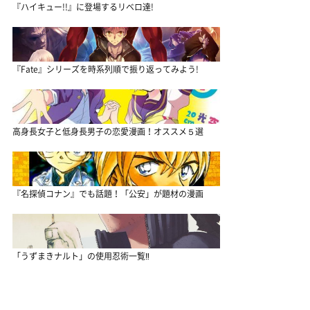
『ハイキュー!!』に登場するリベロ達!
『Fate』シリーズを時系列順で振り返ってみよう!
高身長女子と低身長男子の恋愛漫画！オススメ５選
『名探偵コナン』でも話題！「公安」が題材の漫画
「うずまきナルト」の使用忍術一覧‼