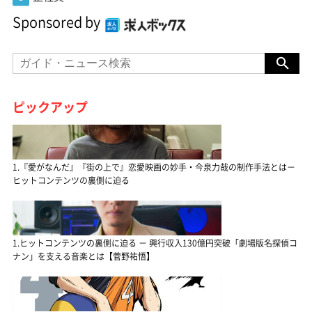
Sponsored by
ピックアップ
1.『愛がなんだ』『街の上で』恋愛映画の妙手・今泉力哉の制作手法とは－
ヒットコンテンツの裏側に迫る
1.ヒットコンテンツの裏側に迫る － 興行収入130億円突破「劇場版名探偵コ
ナン」を支える音楽とは【菅野祐悟】