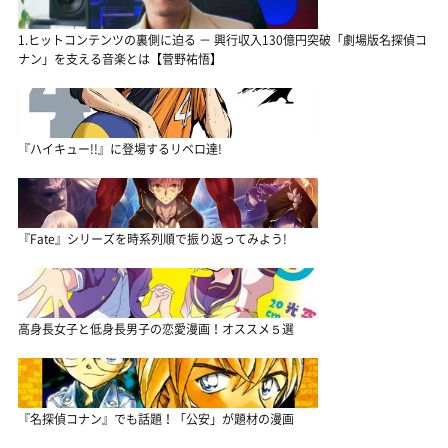
1.ヒットコンテンツの裏側に迫る － 興行収入130億円突破「劇場版名探偵コ
ナン」を支える音楽とは【菅野祐悟】
『ハイキュー!!』に登場するリベロ達!
『Fate』シリーズを時系列順で振り返ってみよう!
高身長女子と低身長男子の恋愛漫画！オススメ５選
『名探偵コナン』でも話題！「公安」が題材の漫画