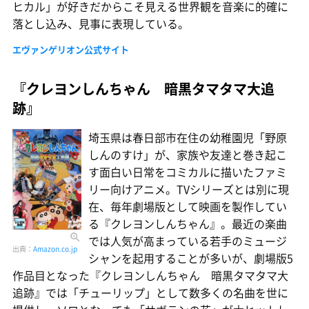
ヒカル」が好きだからこそ見える世界観を音楽に的確に
落とし込み、見事に表現している。
エヴァンゲリオン公式サイト
『クレヨンしんちゃん 暗黒タマタマ大追
跡』
埼玉県は春日部市在住の幼稚園児「野原
しんのすけ」が、家族や友達と巻き起こ
す面白い日常をコミカルに描いたファミ
リー向けアニメ。TVシリーズとは別に現
在、毎年劇場版として映画を製作してい
る『クレヨンしんちゃん』。最近の楽曲
では人気が高まっている若手のミュージ
出典：
Amazon.co.jp
シャンを起用することが多いが、劇場版5
作品目となった『クレヨンしんちゃん 暗黒タマタマ大
追跡』では「チューリップ」として数多くの名曲を世に