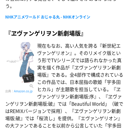
う。
NHKアニメワールド おじゃる丸 - NHKオンライン
『ヱヴァンゲリヲン新劇場版』
現在もなお、高い人気を誇る『新世紀エ
ヴァンゲリオン』。そのリメイク版とい
う形でTVシリーズでは語られなかった真
実を描く作品が『ヱヴァンゲリヲン新劇
場版』である。全4部作で構成されている
この作品では、日本屈指の歌姫「宇多田
ヒカル」が主題歌を担当している。『ヱ
出典：
Amazon.co.jp
ヴァンゲリヲン新劇場版:序』、『ヱヴァ
ンゲリヲン新劇場版:破』では「Beautiful World」（破で
はREMIXバージョンで採用）、『ヱヴァンゲリヲン新劇
場版:破』では「桜流し」を提供。『エヴァンゲリオン』
の大ファンであることを以前から公言していた「宇多田