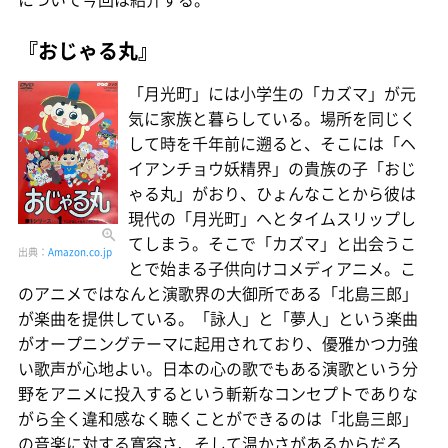
『おじゃる丸』
「月光町」には小学生の「カズマ」が元
気に家族と暮らしている。場所を同じく
して時を千年前に遡ると、そこには「ヘ
イアンチョウ妖精界」の貴族の子「おじ
ゃる丸」がおり、ひょんなことから彼は
現代の「月光町」へとタイムスリップし
てしまう。そこで「カズマ」と出会うこ
出典：
Amazon.co.jp
とで始まる子供向けコメディアニメ。こ
のアニメではなんと演歌界の大御所である「北島三郎」
が楽曲を提供している。「詠人」と「夢人」という楽曲
がオープニングテーマに起用されており、優雅かつ力強
い歌声が心地よい。日本の心の歌でもある演歌という分
野をアニメに投入するという斬新なコンセプトでありな
がら全く違和感なく聴くことができるのは「北島三郎」
の音楽に対する寛容さ、そして温かさがあるからだろ