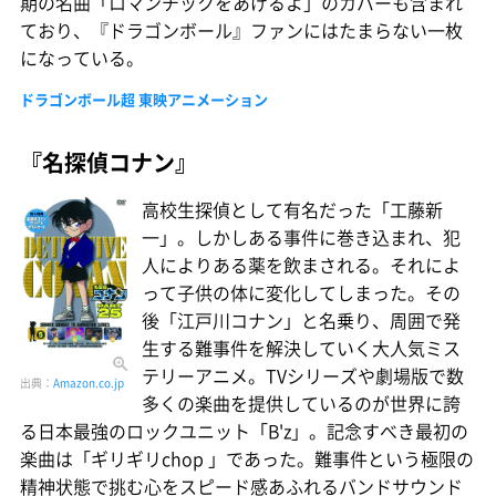
期の名曲「ロマンチックをあげるよ」のカバーも含まれ
ており、『ドラゴンボール』ファンにはたまらない一枚
になっている。
ドラゴンボール超 東映アニメーション
『名探偵コナン』
高校生探偵として有名だった「工藤新
一」。しかしある事件に巻き込まれ、犯
人によりある薬を飲まされる。それによ
って子供の体に変化してしまった。その
後「江戸川コナン」と名乗り、周囲で発
生する難事件を解決していく大人気ミス
テリーアニメ。TVシリーズや劇場版で数
出典：
Amazon.co.jp
多くの楽曲を提供しているのが世界に誇
る日本最強のロックユニット「B'z」。記念すべき最初の
楽曲は「ギリギリchop 」であった。難事件という極限の
精神状態で挑む心をスピード感あふれるバンドサウンド