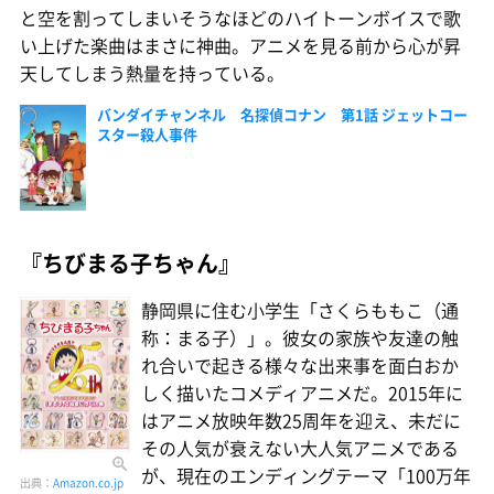
と空を割ってしまいそうなほどのハイトーンボイスで歌
い上げた楽曲はまさに神曲。アニメを見る前から心が昇
天してしまう熱量を持っている。
バンダイチャンネル 名探偵コナン 第1話 ジェットコー
スター殺人事件
『ちびまる子ちゃん』
静岡県に住む小学生「さくらももこ（通
称：まる子）」。彼女の家族や友達の触
れ合いで起きる様々な出来事を面白おか
しく描いたコメディアニメだ。2015年に
はアニメ放映年数25周年を迎え、未だに
その人気が衰えない大人気アニメである
が、現在のエンディングテーマ「100万年
出典：
Amazon.co.jp