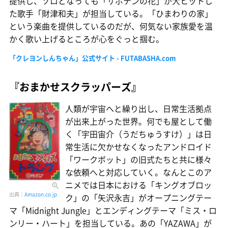
提供し、ソロとなっても「サボテンの花」が大ヒットし
た歌手「財津和夫」が担当している。「ひまわりの家」
という楽曲を提供しているのだが、何気ない家族愛を温
かく歌い上げるところが心をぐっと掴む。
「クレヨンしんちゃん」公式サイト - FUTABASHA.com
『おまかせスクラッパーズ』
人類が宇宙へと繰り出し、日常生活拠点
が出来上がった世界。何でも屋として働
く「宇田宙介（うだちゅうすけ）」は日
常生活に欠かせなくなったアンドロイド
「ワークボット」の旧式たちと共に様々
な依頼へと対応していく。なんとこのア
ニメでは日本における「キングオブロッ
出典：
Amazon.co.jp
ク」の「矢沢永吉」がオープニングテー
マ「Midnight Jungle」とエンディングテーマ「ミス・ロ
ンリー・ハート」を担当している。あの「YAZAWA」が