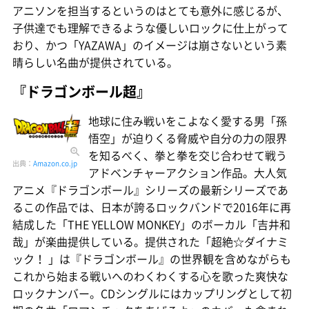
アニソンを担当するというのはとても意外に感じるが、
子供達でも理解できるような優しいロックに仕上がって
おり、かつ「YAZAWA」のイメージは崩さないという素
晴らしい名曲が提供されている。
『ドラゴンボール超』
地球に住み戦いをこよなく愛する男「孫
悟空」が迫りくる脅威や自分の力の限界
を知るべく、拳と拳を交じ合わせて戦う
出典：
Amazon.co.jp
アドベンチャーアクション作品。大人気
アニメ『ドラゴンボール』シリーズの最新シリーズであ
るこの作品では、日本が誇るロックバンドで2016年に再
結成した「THE YELLOW MONKEY」のボーカル「吉井和
哉」が楽曲提供している。提供された「超絶☆ダイナミ
ック！ 」は『ドラゴンボール』の世界観を含めながらも
これから始まる戦いへのわくわくする心を歌った爽快な
ロックナンバー。CDシングルにはカップリングとして初