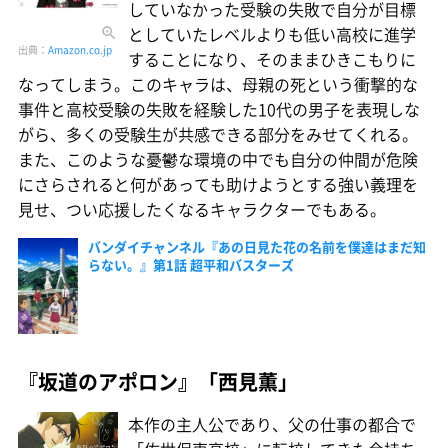
していなかった受験の失敗で自分が目標
としていたレベルよりも低い高校に進学
出典：
Amazon.co.jp
することになり、そのままひきこもりに
なってしまう。このキャラは、母親の死という衝撃的な
事件と高校受験の失敗を経験した10代の男子を表現しな
がら、多くの受験生が共感できる部分をみせてくれる。
また、このような憂鬱な環境の中でも自分の仲間が危険
にさらされると何があっても助けようとする強い義理を
見せ、つい応援したくなるキャラクターでもある。
バンダイチャンネル『あの日見た花の名前を僕達はまだ知
らない。』第1話 超平和バスターズ
『坂道のアポロン』「西見薫」
本作の主人公であり、父の仕事の都合で