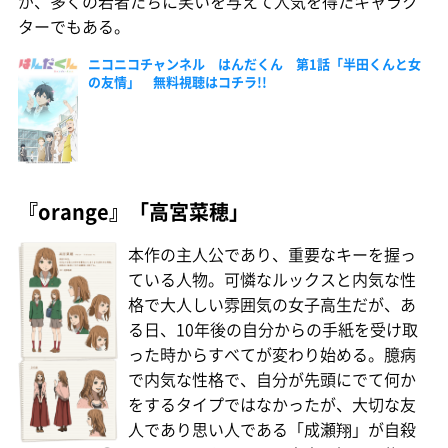
が、多くの若者たちに笑いを与えて人気を得たキャラク
ターでもある。
ニコニコチャンネル はんだくん 第1話「半田くんと女
の友情」 無料視聴はコチラ!!
『orange』「高宮菜穂」
本作の主人公であり、重要なキーを握っ
ている人物。可憐なルックスと内気な性
格で大人しい雰囲気の女子高生だが、あ
る日、10年後の自分からの手紙を受け取
った時からすべてが変わり始める。臆病
で内気な性格で、自分が先頭にでて何か
をするタイプではなかったが、大切な友
人であり思い人である「成瀬翔」が自殺