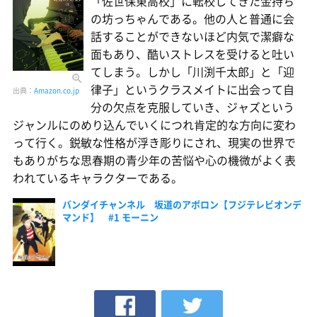
「佐世保東高校」に転校してきた金持ち
の坊っちゃんである。他の人と普通に会
話することができないほど内気で潔癖な
面もあり、酷いストレスを受けると吐い
てしまう。しかし「川渕千太郎」と「迎
律子」というクラスメイトに出会って自
出典：
Amazon.co.jp
分の欠点を克服していき、ジャズという
ジャンルにのめり込んでいくにつれ肯定的な方向に変わ
って行く。鋭敏な性格が浮き彫りにされ、現実の世界で
もありがちな思春期の青少年の苦悩や心の機微がよく表
われているキャラクターである。
バンダイチャンネル 坂道のアポロン【フジテレビオンデ
マンド】 #1 モーニン