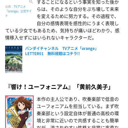
することになるという事実を知った後か
出典：
TVアニメ
らは、そのような自分をぶち壊して未来
「orange」公式サイ
を変えるために努力する。その過程で、
ト
自分の感情表現を感性的にうまく表現し
ている少女でもあるため、気持ちが痛いほどわかり、感
情移入せずにはいられないキャラクターだ。
バンダイチャンネル TVアニメ「orange」
LETTER01 無料視聴はコチラ!!
『響け！ユーフォニアム』「黄前久美子」
本作の主人公であり、吹奏楽部で低音の
ユーフォニアムを担当している。まず吹
奏楽部という設定自体が普通の高校の環
境と非常に近いので共感することも簡単
だが、流されやすい性格と非常に率直な