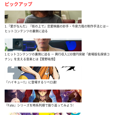
ピックアップ
1.『愛がなんだ』『街の上で』恋愛映画の妙手・今泉力哉の制作手法とは－
ヒットコンテンツの裏側に迫る
1.ヒットコンテンツの裏側に迫る － 興行収入130億円突破「劇場版名探偵コ
ナン」を支える音楽とは【菅野祐悟】
『ハイキュー!!』に登場するリベロ達!
『Fate』シリーズを時系列順で振り返ってみよう!