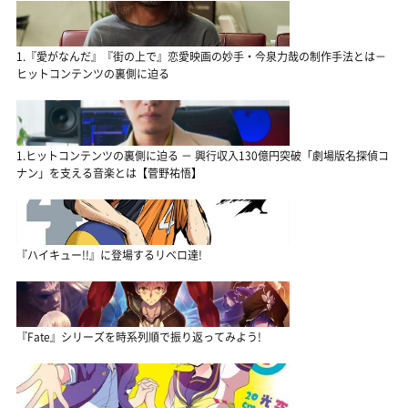
1.『愛がなんだ』『街の上で』恋愛映画の妙手・今泉力哉の制作手法とは－
ヒットコンテンツの裏側に迫る
1.ヒットコンテンツの裏側に迫る － 興行収入130億円突破「劇場版名探偵コ
ナン」を支える音楽とは【菅野祐悟】
『ハイキュー!!』に登場するリベロ達!
『Fate』シリーズを時系列順で振り返ってみよう!