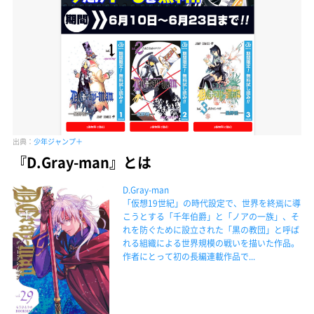
出典：
少年ジャンプ＋
『D.Gray-man』とは
D.Gray-man
「仮想19世紀」の時代設定で、世界を終焉に導
こうとする「千年伯爵」と「ノアの一族」、そ
れを防ぐために設立された「黒の教団」と呼ば
れる組織による世界規模の戦いを描いた作品。
作者にとって初の長編連載作品で...