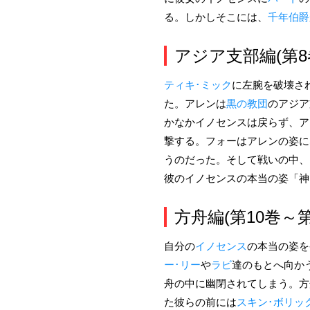
る。しかしそこには、
千年伯爵
アジア支部編(第8
ティキ･ミック
に左腕を破壊さ
た。アレンは
黒の教団
のアジア
かなかイノセンスは戻らず、ア
撃する。フォーはアレンの姿に
うのだった。そして戦いの中、
彼のイノセンスの本当の姿「神
方舟編(第10巻～第
自分の
イノセンス
の本当の姿を
ー･リー
や
ラビ
達のもとへ向か
舟の中に幽閉されてしまう。方
た彼らの前には
スキン･ボリッ