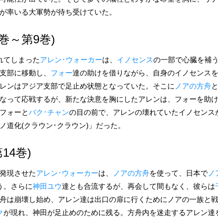
が率いる大軍勢が待ち受けていた。
巻～第9巻)
れてしまった
アレン･ウォーカー
は、
イノセンス
の一部で心臓を補
支部に移動し、
フォー
達の助けを借りながら、自身のイノセンス
レンはアジア支部で足止め状態となっていた。そこに
ノアの方舟
なって応戦するが、新たな決意を胸にしたアレンは、フォーを助
フォーと
バク･チャン
の目の前で、アレンの壊れていたイノセンス
ノ道化(クラウン･クラウン)」だった。
14巻)
発現させた
アレン･ウォーカー
は、
ノアの方舟
を使って、日本で
ノ
う。さらに
神田ユウ
達とも合流するが、再会して間もなく、彼らは
舟は崩壊し始め、アレン達は出口の扉に行くためにノアの一族と
ク
が現れ、神田が足止めのために残る。方舟内を迷走するアレン達