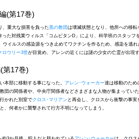
(第17巻)
り、重大な損害を負った
黒の教団
は壊滅状態となり、他所への移転
作った対残業ウィルス「コムビタンD」により、科学班のスタッフ
う。ウイルスの感染源をつき止めてワクチンを作るため、感染を逃れ
クロウリー3世
が目覚め、アレンの近くには謎の少女の亡霊が出現
第17巻)
い本部に移動する事になった。
アレン･ウォーカー
達は移動のため
教団の関係者や、中央庁関係者などさまざまな人物が集まってい
行かれた別室で
クロス･マリアン
と再会し、クロスから衝撃の事実
と、何者かに襲撃されて行方不明になってしまう。
ら約3か月後、犯人だと疑われている
アレン･ウォーカー
は、クロス