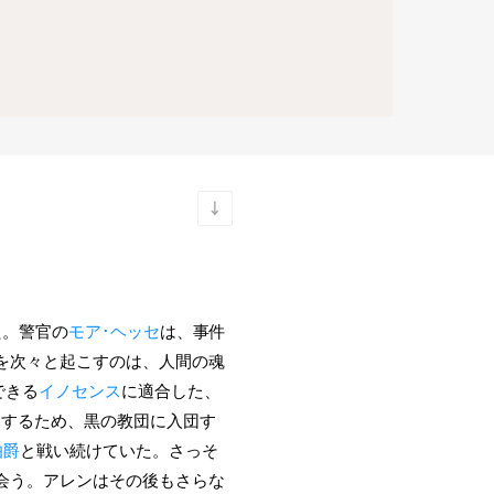
た。警官の
モア･ヘッセ
は、事件
を次々と起こすのは、人間の魂
できる
イノセンス
に適合した、
済するため、黒の教団に入団す
伯爵
と戦い続けていた。さっそ
会う。アレンはその後もさらな