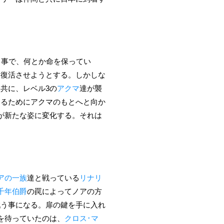
う事で、何とか命を保ってい
を復活させようとする。しかしな
と共に、レベル3の
アクマ
達が襲
けるためにアクマのもとへと向か
が新たな姿に変化する。それは
アの一族
達と戦っている
リナリ
千年伯爵
の罠によってノアの方
戦う事になる。扉の鍵を手に入れ
を待っていたのは、
クロス･マ