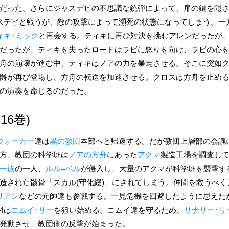
だった。さらにジャスデビの不思議な銃弾によって、扉の鍵を隠
スデビと戦うが、敵の攻撃によって瀕死の状態になってしまう。一
ィキ･ミック
と再会する。ティキに再び対決を挑むアレンだったが
だったが、ティキを失ったロードはラビに怒りを向け、ラビの心
舟の崩壊が進む中、ティキはノアの力を暴走させる。そこに突如
爵が再び登場し、方舟の転送を加速させる。クロスは方舟を止め
の演奏を命じるのだった。
16巻)
ウォーカー
達は
黒の教団
本部へと帰還する。だが教団上層部の会議
方、教団の科学班は
ノアの方舟
にあった
アクマ
製造工場を調査し
一族
の一人、
ルル=ベル
が侵入し、大量のアクマが科学班を襲撃す
造された骸骨「スカル(守化縷)」にされてしまう。仲間を救うべく
リアン
などの元帥達も参戦する。一見危機を回避したように思えた
4は
コムイ･リー
を狙い始める。コムイ達を守るため、
リナリー･リ
発動させ、教団側の反撃が始まった。