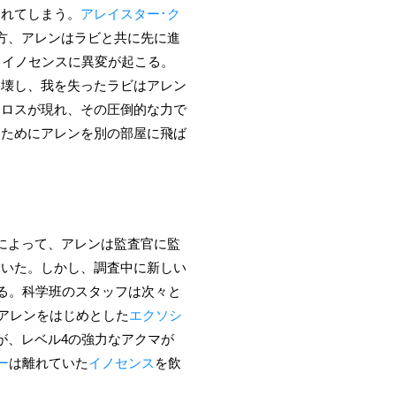
されてしまう。
アレイスター･ク
方、アレンはラビと共に先に進
、イノセンスに異変が起こる。
を壊し、我を失ったラビはアレン
クロスが現れ、その圧倒的な力で
るためにアレンを別の部屋に飛ば
によって、アレンは監査官に監
ていた。しかし、調査中に新しい
る。科学班のスタッフは次々と
アレンをはじめとした
エクソシ
が、レベル4の強力なアクマが
ー
は離れていた
イノセンス
を飲