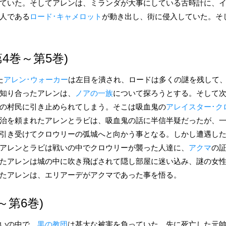
ていた。そしてアレンは、ミランダが大事にしている古時計に、
人である
ロード･キャメロット
が動き出し、街に侵入していた。そ
4巻～第5巻)
た
アレン･ウォーカー
は左目を潰され、ロードは多くの謎を残して
知り合ったアレンは、
ノアの一族
について探ろうとする。そして
の村民に引き止められてしまう。そこは吸血鬼の
アレイスター･ク
治を頼まれたアレンとラビは、吸血鬼の話に半信半疑だったが、
引き受けてクロウリーの弧城へと向かう事となる。しかし遭遇し
アレンとラビは戦いの中でクロウリーが襲った人達に、
アクマ
の
たアレンは城の中に吹き飛ばされて隠し部屋に迷い込み、謎の女
たアレンは、エリアーデがアクマであった事を悟る。
～第6巻)
いの中で、
黒の教団
は甚大な被害を負っていた。先に死亡した元