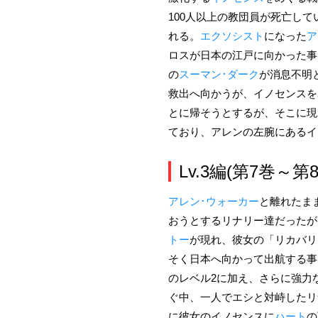
100人以上の教団員が死亡して
れる。
エクソシスト
になった
ア
ロスが日本の江戸に向かった事
の
スーマン･ダーク
が消息不明
救出へ向かうが、イノセンスを
とに帰そうとするが、そこに現
ており、アレンの左腕にあるイ
Lv.3編(第7巻～第
アレン･ウォーカー
と離れたま
おうとするリナリー達だったが
トー
が現れ、彼女の「リカバリ
そく日本へ向かって出航する事
のレベル2に加え、さらに強力
ぐ中、一人でエシと対峙したリ
に彼女のイノセンスに
ハート
の