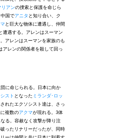
マリアン
の捜索と保護を命じら
、中国で
アニタ
と知り合い、ク
クマ
と巨大な物体に遭遇し、仲間
と遭遇する。アレンはスーマン
う。アレンはスーマンを家族のも
はアレンの関係者を殺して回っ
教団に命じられる。日本に向か
ソシスト
となった
ミランダ･ロッ
癒されたエクソシスト達は、さっ
上に複数の
アクマ
が現れる。3体
になる。容赦なく攻撃が降り注
を破ったリナリーだったが、同時
ナリーは仲間と共に日本に到着す