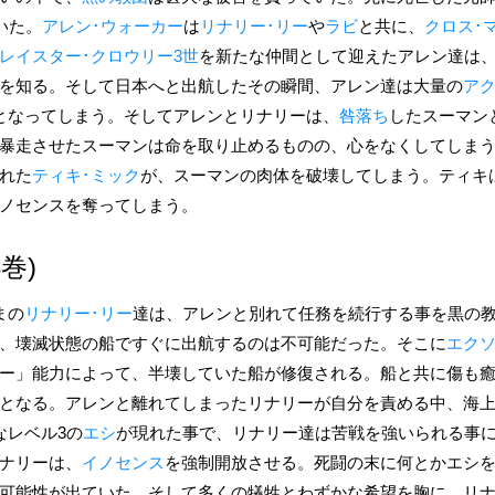
いた。
アレン･ウォーカー
は
リナリー･リー
や
ラビ
と共に、
クロス･
レイスター･クロウリー3世
を新たな仲間として迎えたアレン達は
を知る。そして日本へと出航したその瞬間、アレン達は大量の
ア
となってしまう。そしてアレンとリナリーは、
咎落ち
したスーマン
暴走させたスーマンは命を取り止めるものの、心をなくしてしま
れた
ティキ･ミック
が、スーマンの肉体を破壊してしまう。ティキ
ノセンスを奪ってしまう。
8巻)
まの
リナリー･リー
達は、アレンと別れて任務を続行する事を黒の
、壊滅状態の船ですぐに出航するのは不可能だった。そこに
エク
ー」能力によって、半壊していた船が修復される。船と共に傷も
となる。アレンと離れてしまったリナリーが自分を責める中、海
なレベル3の
エシ
が現れた事で、リナリー達は苦戦を強いられる事
ナリーは、
イノセンス
を強制開放させる。死闘の末に何とかエシ
可能性が出ていた。そして多くの犠牲とわずかな希望を胸に、リ