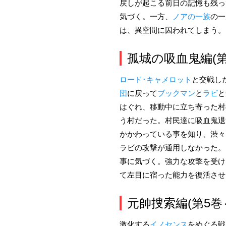
戻しが起こる前日の記憶も残っ
気づく。一方、
ノアの一族
の一
は、異空間に囚われてしまう。
孤城の吸血鬼編(第
ロード･キャメロット
と交戦し
団
に戻って
ブックマン
と
ラビ
と
はぐれ、移動中に立ち寄った村
う村だった。村民達に吸血鬼退
かかわっている事を知り、渋々
ラビの攻撃が通用しなかった。
事に気づく。強力な攻撃を受け
て左目に宿った能力を復活させ
元帥捜索編(第5巻
激化する
イノセンス
をめぐる戦