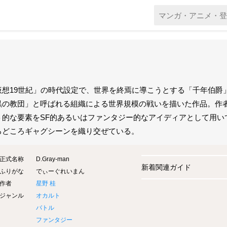
仮想19世紀」の時代設定で、世界を終焉に導こうとする「千年伯爵
黒の教団」と呼ばれる組織による世界規模の戦いを描いた作品。作
ト的な要素をSF的あるいはファンタジー的なアイディアとして用い
ろどころギャグシーンを織り交ぜている。
正式名称
D.Gray-man
新着関連ガイド
ふりがな
でぃーぐれいまん
作者
星野 桂
ジャンル
オカルト
バトル
ファンタジー