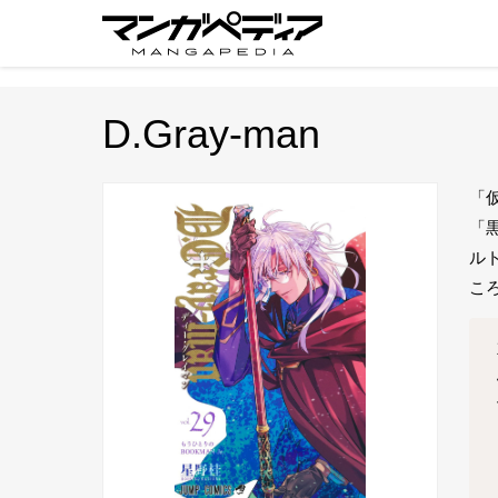
D.Gray-man
「
「
ル
こ