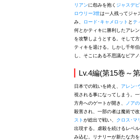
リアン
に怨みを抱く
ジャスデビ
ロウリー3世
は一人残ってジャ
み、
ロード･キャメロット
と
テ
何とかティキに勝利したアレン
を攻撃しようとする。そして方
ティキを退ける。しかし千年伯
し、そこにある不思議なピアノ
Lv.4編(第15巻～第
日本での戦いを終え、
アレン･
視される事になってしまう。一
方舟へのゲートが開き、
ノアの
殺害され、一部の者は魔術で改
スト
が総出で戦い、
クロス･マ
出現する。虐殺を続けるレベル
み込む。リナリーが新たな力を