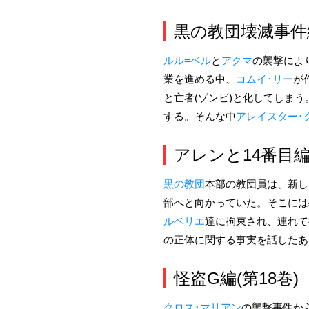
黒の教団壊滅事件編
ルル=ベル
と
アクマ
の襲撃によ
業を進める中、
コムイ･リー
が
と亡者(ゾンビ)と化してしま
する。そんな中
アレイスター･
アレンと14番目編(
黒の教団
本部の教団員は、新し
部へと向かっていた。そこには
ルベリエ
達に拘束され、連れて
の正体に関する事実を話したあ
怪盗G編(第18巻)
クロス･マリアン
の襲撃事件か