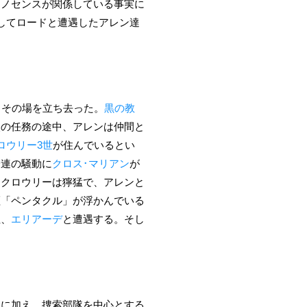
イノセンスが関係している事実に
してロードと遭遇したアレン達
、その場を立ち去った。
黒の教
次の任務の途中、アレンは仲間と
ロウリー3世
が住んでいるとい
一連の騒動に
クロス･マリアン
が
たクロウリーは獰猛で、アレンと
証「ペンタクル」が浮かんでいる
性、
エリアーデ
と遭遇する。そし
帥に加え、捜索部隊を中心とする