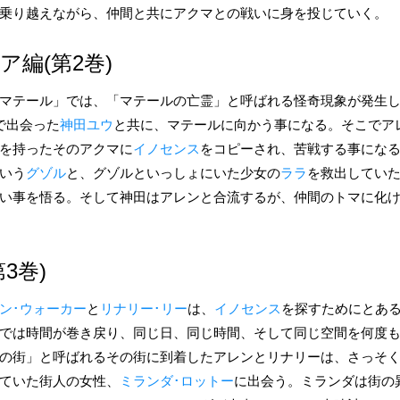
乗り越えながら、仲間と共にアクマとの戦いに身を投じていく。
編(第2巻)
マテール」では、「マテールの亡霊」と呼ばれる怪奇現象が発生
で出会った
神田ユウ
と共に、マテールに向かう事になる。そこでア
を持ったそのアクマに
イノセンス
をコピーされ、苦戦する事にな
いう
グゾル
と、グゾルといっしょにいた少女の
ララ
を救出してい
い事を悟る。そして神田はアレンと合流するが、仲間のトマに化
3巻)
ン･ウォーカー
と
リナリー･リー
は、
イノセンス
を探すためにとあ
では時間が巻き戻り、同じ日、同じ時間、そして同じ空間を何度
の街」と呼ばれるその街に到着したアレンとリナリーは、さっそ
ていた街人の女性、
ミランダ･ロットー
に出会う。ミランダは街の