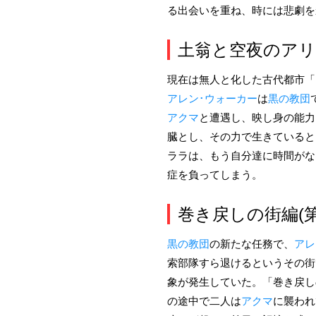
る出会いを重ね、時には悲劇を
土翁と空夜のアリア
現在は無人と化した古代都市「
アレン･ウォーカー
は
黒の教団
アクマ
と遭遇し、映し身の能力
臓とし、その力で生きていると
ララは、もう自分達に時間がな
症を負ってしまう。
巻き戻しの街編(第
黒の教団
の新たな任務で、
アレ
索部隊すら退けるというその街
象が発生していた。「巻き戻し
の途中で二人は
アクマ
に襲われ