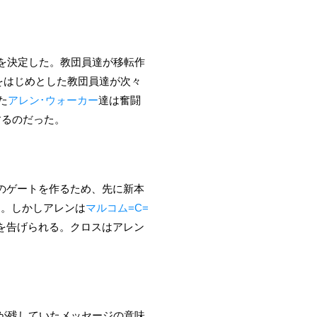
を決定した。教団員達が移転作
をはじめとした教団員達が次々
た
アレン･ウォーカー
達は奮闘
するのだった。
のゲートを作るため、先に新本
た。しかしアレンは
マルコム=C=
を告げられる。クロスはアレン
が残していたメッセージの意味