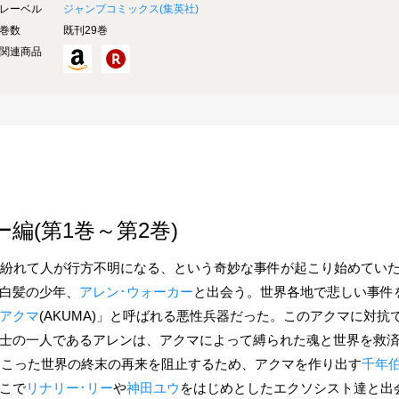
レーベル
ジャンプコミックス(
集英社
)
巻数
既刊29巻
関連商品
編(第1巻～第2巻)
に紛れて人が行方不明になる、という奇妙な事件が起こり始めてい
白髪の少年、
アレン･ウォーカー
と出会う。世界各地で悲しい事件
アクマ
(AKUMA)」と呼ばれる悪性兵器だった。このアクマに対抗
士の一人であるアレンは、アクマによって縛られた魂と世界を救
に起こった世界の終末の再来を阻止するため、アクマを作り出す
千年
こで
リナリー･リー
や
神田ユウ
をはじめとしたエクソシスト達と出