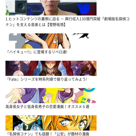
1.ヒットコンテンツの裏側に迫る － 興行収入130億円突破「劇場版名探偵コ
ナン」を支える音楽とは【菅野祐悟】
『ハイキュー!!』に登場するリベロ達!
『Fate』シリーズを時系列順で振り返ってみよう!
高身長女子と低身長男子の恋愛漫画！オススメ５選
『名探偵コナン』でも話題！「公安」が題材の漫画