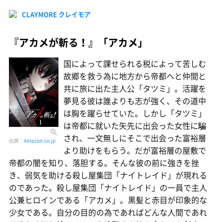
CLAYMORE クレイモア
『アカメが斬る！』「アカメ」
国によって課せられる税によって苦しむ
故郷を救う為に地方から帝都へと仲間と
共に旅に出た主人公「タツミ」。活躍を
夢見る彼は誰よりも志が強く、その道中
は胸を躍らせていた。しかし「タツミ」
は帝都に就いた矢先に出会った女性に騙
され、一文無しにそこで出会った富裕層
出典：
Amazon.co.jp
より助けをもらう。だが富裕層の屋敷で
帝都の闇を知り、落胆する。そんな彼の前に強きを挫
き、弱気を助ける殺し屋集団「ナイトレイド」が現れる
のであった。殺し屋集団「ナイトレイド」の一員で主人
公兼ヒロインである「アカメ」。黒髪と赤目が印象的な
少女である。自分の目的の為であればどんな人間であれ