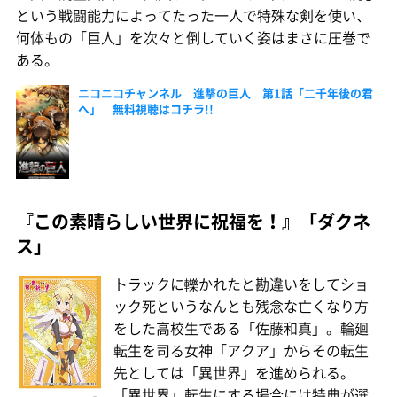
という戦闘能力によってたった一人で特殊な剣を使い、
何体もの「巨人」を次々と倒していく姿はまさに圧巻で
ある。
ニコニコチャンネル 進撃の巨人 第1話「二千年後の君
へ」 無料視聴はコチラ!!
『この素晴らしい世界に祝福を！』「ダクネ
ス」
トラックに轢かれたと勘違いをしてショ
ック死というなんとも残念な亡くなり方
をした高校生である「佐藤和真」。輪廻
転生を司る女神「アクア」からその転生
先としては「異世界」を進められる。
「異世界」転生にする場合には特典が選