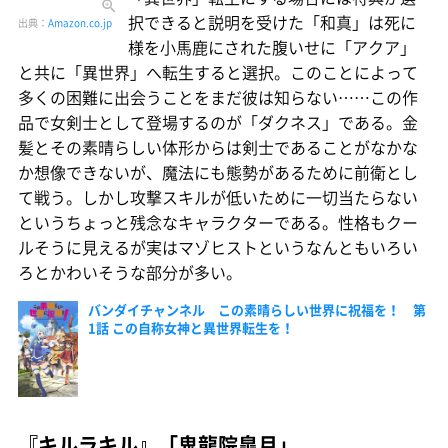
択できると説明を受けた「和真」は死に
出典：
Amazon.co.jp
様を小馬鹿にされた腹いせに「アクア」
と共に「異世界」へ転生すると選択。このことによって
多くの困難に出会うことをまだ彼は知らない……この作
品で女剣士として登場するのが「ダクネス」である。金
髪とその素晴らしい体形からは剣士であることがなかな
か想像できないが、魔法にも態勢があるために前衛とし
て戦う。しかし攻撃スキルが低いために一切当たらない
というちょっと残念なキャラクターである。性格もクー
ルそうに見えるが実はマゾヒストというなんともいろい
ろとかわいそうな部分が多い。
バンダイチャンネル この素晴らしい世界に祝福を！ 第
1話 この自称女神と異世界転生を！
『キルラキル』「鬼龍院皐月」