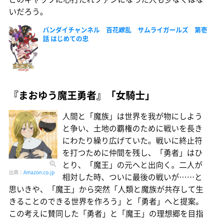
いだろう。
バンダイチャンネル 百花繚乱 サムライガールズ 第壱
話 はじめての忠
『まおゆう魔王勇者』「女騎士」
人間と「魔族」は世界を我が物にしよう
と争い、土地の覇権のために戦いを長き
にわたり繰り広げていた。戦いに終止符
を打つために仲間を残し、「勇者」はひ
とり、「魔王」の元へと出向く。二人が
出典：
Amazon.co.jp
相対した時、ついに最後の戦いが……と
思いきや、「魔王」から突然「人類と魔族が共存して生
きることのできる世界を作ろう」と「勇者」へと提案。
この考えに賛同した「勇者」と「魔王」の理想郷を目指