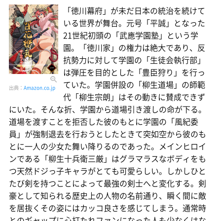
「徳川幕府」が未だ日本の統治を続けて
いる世界が舞台。元号「平誠」となった
21世紀初頭の「武應学園塾」という学
園。「徳川家」の権力は絶大であり、反
抗勢力に対して学園の「生徒会執行部」
は弾圧を目的とした「豊臣狩り」を行っ
ていた。学園併設の「柳生道場」の師範
出典：
Amazon.co.jp
代「柳生宗朗」はその動きに賛成できず
にいた。そんな折、学園から道場引き渡しの命が下る。
道場を渡すことを拒否した彼のもとに学園の「風紀委
員」が強制退去を行おうとしたときて突如空から彼のも
とに一人の少女た舞い降りるのであった。メインヒロイ
ンである「柳生十兵衛三厳」はグラマラスなボディをも
つ天然ドジっ子キャラがとても可愛らしい。しかしひと
たび剣を持つことによって最強の剣士へと変化する。剣
豪として知られる歴史上の人物の名前通り、瞬く間に敵
を居抜くその姿にはカッコ良さを感じてしまう。通常時
とのギャップに心打たれファンになった人も少なくはな