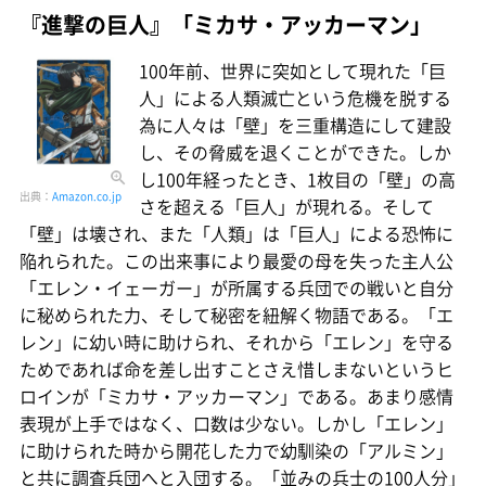
『進撃の巨人』「ミカサ・アッカーマン」
100年前、世界に突如として現れた「巨
人」による人類滅亡という危機を脱する
為に人々は「壁」を三重構造にして建設
し、その脅威を退くことができた。しか
し100年経ったとき、1枚目の「壁」の高
出典：
Amazon.co.jp
さを超える「巨人」が現れる。そして
「壁」は壊され、また「人類」は「巨人」による恐怖に
陥れられた。この出来事により最愛の母を失った主人公
「エレン・イェーガー」が所属する兵団での戦いと自分
に秘められた力、そして秘密を紐解く物語である。「エ
レン」に幼い時に助けられ、それから「エレン」を守る
ためであれば命を差し出すことさえ惜しまないというヒ
ロインが「ミカサ・アッカーマン」である。あまり感情
表現が上手ではなく、口数は少ない。しかし「エレン」
に助けられた時から開花した力で幼馴染の「アルミン」
と共に調査兵団へと入団する。「並みの兵士の100人分」