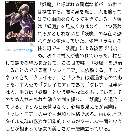
「妖魔」と呼ばれる異端な者がこの世に
は存在する。闇に身を隠し、人を襲って
はその血肉を食らって生きている。人類
は「妖魔」を見抜く力はなく、いつ襲わ
れるかとしれないと「妖魔」の存在に恐
れながら生活していた。少年「ラキ」の
住む町でも「妖魔」による被害で出始
出典：
Amazon.co.jp
め、次々に村人が襲われていった。村と
して最後の望みをかけて、この世で唯一「妖魔」を退治
することのできる者「クレイモア」に依頼する。そして
やってきた「クレイモア」と「ラキ」は遭遇するのであ
った。主人公で「クレイモア」である「クレア」は半分
は人、半分は「妖魔」という特殊な体をもっている。そ
のため人並み外れた動きで剣を操り、「妖魔」を退治し
ている。ほとんど表情はなく、心無き見えるが実際は
「クレイモア」の中でも温和な性格である。白い肌とス
タイル抜群の容姿が印象的であるがクールな一面という
ことが相まって彼女の美しさが一層際立っている。