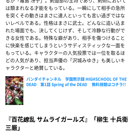
るが「毒島 冴子」。剣道部の主将であり、剣術において
は類まれなる才能をもっている。一瞬にして相手の急所
を突くその動きはまさに達人といっても言い過ぎではな
いレベルである。性格はまさに武士。どんなに追い込ま
れた場面でも、決してくじけず、そして冷静な行動がで
きる女性である。特殊な癖があり、相手を傷つけること
に快楽を感じてしまうというサディスティックな一面を
もっている。キャラクターの人気投票では一位を取るほ
どの人気があり、担当声優の「沢城みゆき」も美しいキ
ャラクターと絶賛している。
バンダイチャンネル 学園黙示録 HIGHSCHOOL OF THE
DEAD 第1話 Spring of the DEAD 無料視聴はコチラ!!
『百花繚乱 サムライガールズ』「柳生 十兵衛
三厳」