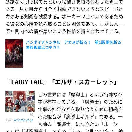
躊躇なく切り捨てるという冷酷さを持ち合わせた剣士で
ある。見た目からは全く想像できないようなスピードと
力のある剣術を披露する。ポーカーフェイスであるため
に彼女の心情を読み取ることは困難である。しかし人一
倍仲間内への情が厚いという性格を持ち合わせている。
バンダイチャンネル アカメが斬る！ 第1話 闇を斬る
無料視聴はコチラ!!
『FAIRY TAIL』「エルザ・スカーレット」
この世界には「魔導士」という特殊な存
在が存在している。「魔導士」のために
仕事の仲介などを取り合うために組織さ
れた組合が「魔導士ギルド」である。一
出典：
Amazon.co.jp
人前の「魔導士」になりたい「ルーシ
ィ」は「滅竜魔導士」である「ナツ」と町で出会い、彼