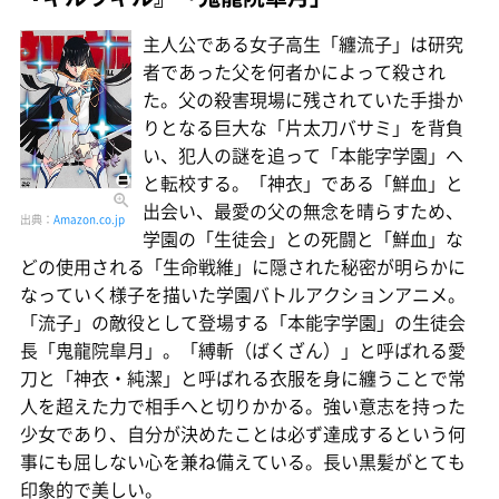
主人公である女子高生「纏流子」は研究
者であった父を何者かによって殺され
た。父の殺害現場に残されていた手掛か
りとなる巨大な「片太刀バサミ」を背負
い、犯人の謎を追って「本能字学園」へ
と転校する。「神衣」である「鮮血」と
出会い、最愛の父の無念を晴らすため、
出典：
Amazon.co.jp
学園の「生徒会」との死闘と「鮮血」な
どの使用される「生命戦維」に隠された秘密が明らかに
なっていく様子を描いた学園バトルアクションアニメ。
「流子」の敵役として登場する「本能字学園」の生徒会
長「鬼龍院皐月」。「縛斬（ばくざん）」と呼ばれる愛
刀と「神衣・純潔」と呼ばれる衣服を身に纏うことで常
人を超えた力で相手へと切りかかる。強い意志を持った
少女であり、自分が決めたことは必ず達成するという何
事にも屈しない心を兼ね備えている。長い黒髪がとても
印象的で美しい。