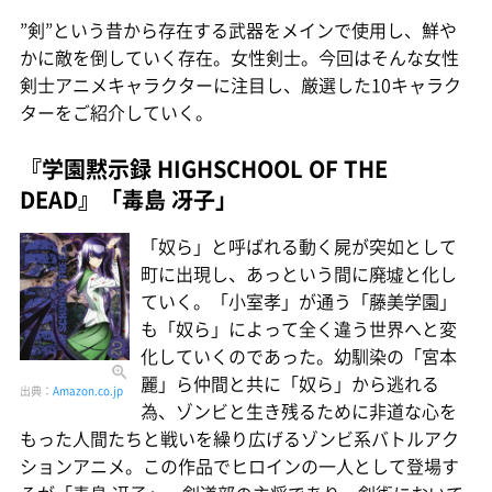
”剣”という昔から存在する武器をメインで使用し、鮮や
かに敵を倒していく存在。女性剣士。今回はそんな女性
剣士アニメキャラクターに注目し、厳選した10キャラク
ターをご紹介していく。
『学園黙示録 HIGHSCHOOL OF THE
DEAD』「毒島 冴子」
「奴ら」と呼ばれる動く屍が突如として
町に出現し、あっという間に廃墟と化し
ていく。「小室孝」が通う「藤美学園」
も「奴ら」によって全く違う世界へと変
化していくのであった。幼馴染の「宮本
麗」ら仲間と共に「奴ら」から逃れる
出典：
Amazon.co.jp
為、ゾンビと生き残るために非道な心を
もった人間たちと戦いを繰り広げるゾンビ系バトルアク
ションアニメ。この作品でヒロインの一人として登場す