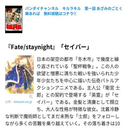
バンダイチャンネル キルラキル 第一話 あざみのごとく
棘あれば 無料視聴はコチラ!!
『Fate/staynight』「セイバー」
日本の架空の都市「冬木市」で幾度と繰
り返されている「聖杯戦争」。この人の
欲望と憎悪に満ちた戦いを強いられた少
年少女たちを中心に描いた伝奇バトルア
クションアニメである。主人公「衛宮 士
郎」との契約で登場する「英霊」が「セ
イバー」である。金髪と清廉として顔立
出典：
Amazon.co.jp
ち、大人な性格が特徴な彼女。沈着冷静
な判断で魔術師としてまだ未熟な「士郎」をフォローし
ながら多くの苦難を乗り越えていく。その落ち着きは10