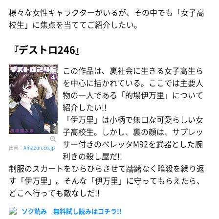
様々な女性キャラクターがいるが、その中でも「女子高
校生」に焦点を当ててご紹介したい。
『デストロ246』
この作品は、裏社会に生きる女子高生ら
を中心に描かれている。ここでは主要人
物の一人である「的場伊万里」について
紹介したい!!
「伊万里」は小柄で無口な可愛らしい女
子高校生。しかし、裏の顔は、サプレッ
サー付きのベレッタM92を武器とした腕
出典：
Amazon.co.jp
利きの殺し屋だ!!
制服のスカートをひらひらさせて躊躇なく暗殺を繰り返
す「伊万里」。そんな「伊万里」に守ってもらえたら、
どこへ行っても敵なしだ!!
ソク読み 無料試し読みはコチラ!!