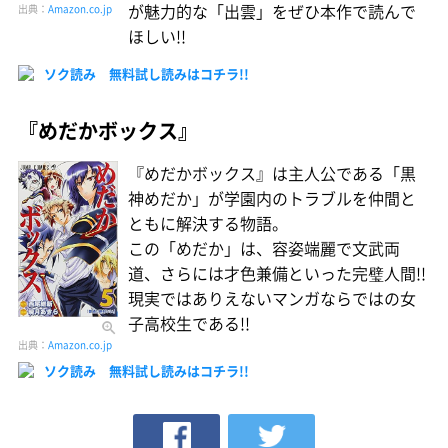
が魅力的な「出雲」をぜひ本作で読んで
出典：
Amazon.co.jp
ほしい!!
ソク読み 無料試し読みはコチラ!!
『めだかボックス』
『めだかボックス』は主人公である「黒
神めだか」が学園内のトラブルを仲間と
ともに解決する物語。
この「めだか」は、容姿端麗で文武両
道、さらには才色兼備といった完璧人間!!
現実ではありえないマンガならではの女
子高校生である!!
出典：
Amazon.co.jp
ソク読み 無料試し読みはコチラ!!