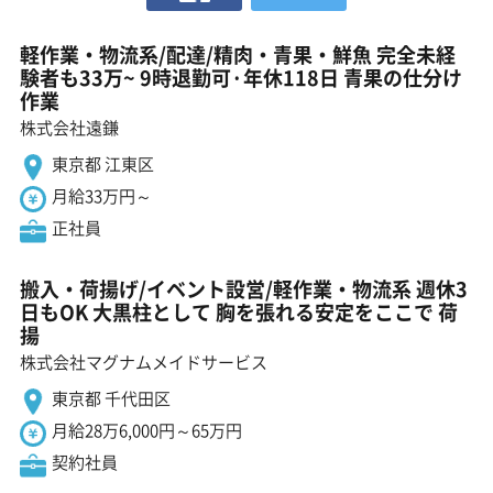
軽作業・物流系/配達/精肉・青果・鮮魚 完全未経
験者も33万~ 9時退勤可·年休118日 青果の仕分け
作業
株式会社遠鎌
東京都 江東区
月給33万円～
正社員
搬入・荷揚げ/イベント設営/軽作業・物流系 週休3
日もOK 大黒柱として 胸を張れる安定をここで 荷
揚
株式会社マグナムメイドサービス
東京都 千代田区
月給28万6,000円～65万円
契約社員