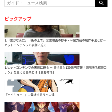
ピックアップ
1.『愛がなんだ』『街の上で』恋愛映画の妙手・今泉力哉の制作手法とは－
ヒットコンテンツの裏側に迫る
1.ヒットコンテンツの裏側に迫る － 興行収入130億円突破「劇場版名探偵コ
ナン」を支える音楽とは【菅野祐悟】
『ハイキュー!!』に登場するリベロ達!