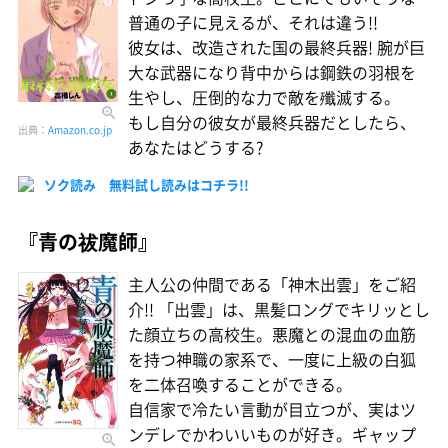
普通の子に見えるが、それは違う!!
彼女は、改造された国の最終兵器! 腕が巨
大な武器になり背中からは鋼鉄の羽根を
生やし、圧倒的な力で敵を殲滅する。
もし自分の彼女が最終兵器だとしたら、
出典：
Amazon.co.jp
あなたはどうする?
ソク読み 無料試し読みはコチラ!!
『青の祓魔師』
主人公の仲間である「神木出雲」をご紹
介!! 「出雲」は、黒髪ロングでキリッとし
た顔立ちの高校生。悪魔との混血の血筋
を持つ神職の家系で、一度に上級の白狐
を二体召喚することができる。
自信家で冷たい言動が目立つが、実はツ
ンデレでかわいいものが好き。ギャップ