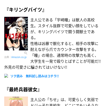
『キリングバイツ』
主人公である「宇崎瞳」は獣人の高校
生。スタイル抜群で可愛い顔をしている
が、キリングバイツで闘う闘獣士であ
る。
性格は凶暴で獣化すると、相手の攻撃に
耐えながら爪でカウンター攻撃をする。
「瞳」の場合、通常時の攻撃力も高く、
出典：
Amazon.co.jp
大学生を一発で殴りとばすことが可能だ!!
外見の可愛さに騙されてはいけない!!
ソク読み 無料試し読みはコチラ!!
『最終兵器彼女』
主人公の「ちせ」は、可愛らしく気弱で
ドジっ子な高校生。どこにでもいそうな