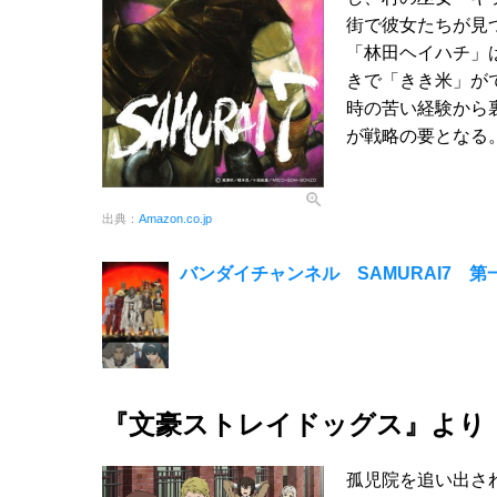
街で彼女たちが見
「林田ヘイハチ」
きで「きき米」が
時の苦い経験から
が戦略の要となる
出典：
Amazon.co.jp
バンダイチャンネル SAMURAI7 第
『文豪ストレイドッグス』より
孤児院を追い出さ