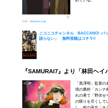
めている。
出典：
Amazon.co.jp
ニコニコチャンネル BACCANO! -
語らない」 無料視聴はコチラ!!
『SAMURAI7』より「林田ヘイ
「黒澤明」監督の
境の農村「カンナ
れの果て「野伏せ
の限りを尽くして
し、村の巫女「キ