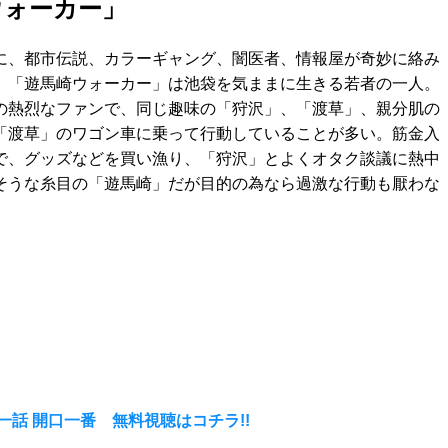
ウォーカー」
に、都市伝説、カラーギャング、闇医者、情報屋が奇妙に絡み
。「遊馬崎ウォーカー」は池袋を気ままに生きる若者の一人。
の熱烈なファンで、同じ趣味の「狩沢」、「渡草」、親分肌の
「渡草」のワゴン車に乗って行動していることが多い。筋金入
で、グッズなどを買い漁り、「狩沢」とよくオタク談議に熱中
そうな糸目の「遊馬崎」だが目的の為なら過激な行動も厭わな
。
一話 開口一番 無料視聴はコチラ!!