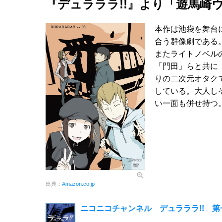
『デュラララ!!』より「遊馬崎
本作は池袋を舞台
合う群像劇である
またライトノベル
「門田」らと共に
りの二次元オタク
している。大人し
い一面も併せ持つ
出典：
Amazon.co.jp
ニコニコチャンネル デュラララ!! 第