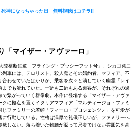
話 死神になっちゃった日 無料視聴はコチラ!!
』より「マイザー・アヴァーロ」
代、大陸横断鉄道「フライング・プッシーフット号」。シカゴ発ニ
の列車には、テロリスト、殺人鬼とその婚約者、マフィア、不
り合わせていたばかりか、乗客を次々と消していく幽霊「レイ
噂までも流れていた。一癖も二癖もある乗客が、それぞれの過
命で繋がっていく群像劇。本作に登場する「マイザー・アヴァ
ークに拠点を置くイタリアマフィア「マルティージョ・ファミ
同じファミリーの若頭「フィーロ・プロシェンツォ」を可愛が
緒に行動している。性格は温厚で礼儀正しいが、ファミリーへ
容赦しない。落ち着いた物腰が返って只者ではない雰囲気を高