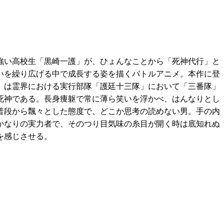
強い高校生「黒崎一護」が、ひょんなことから「死神代行」と
いを繰り広げる中で成長する姿を描くバトルアニメ。本作に登
」は霊界における実行部隊「護廷十三隊」において「三番隊」
死神である。長身痩躯で常に薄ら笑いを浮かべ、はんなりとし
普段から飄々とした態度で、どこか思考の読めない男。手の内
かなりの実力者で、そのつり目気味の糸目が開く時は底知れぬ
を感じさせる。