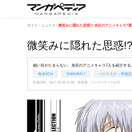
ガイド・ニュース
微笑みに隠れた思惑!? 糸目のアニメキャラ7選
微笑みに隠れた思惑!
細い目がたまらない、糸目のアニメキャラ7人を紹介する
BLEACH
SAMURAI 7
バジリスク ～甲賀
作成日時：2017-10-30 11:00 執筆者：マンガペディア公式