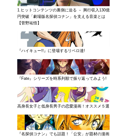
1.ヒットコンテンツの裏側に迫る － 興行収入130億
円突破「劇場版名探偵コナン」を支える音楽とは
【菅野祐悟】
『ハイキュー!!』に登場するリベロ達!
『Fate』シリーズを時系列順で振り返ってみよう!
高身長女子と低身長男子の恋愛漫画！オススメ５選
『名探偵コナン』でも話題！「公安」が題材の漫画