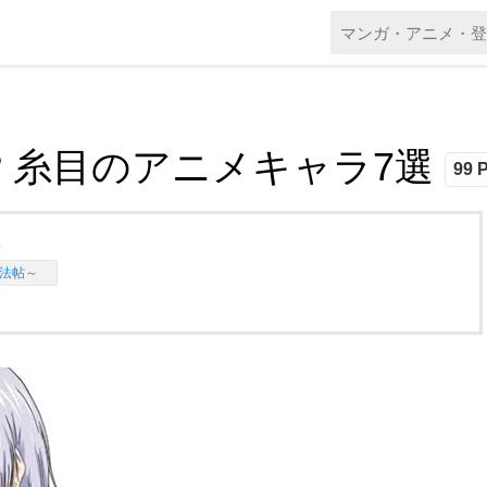
? 糸目のアニメキャラ7選
99 P
。
忍法帖～