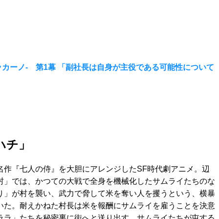
バッカーノ- 第1幕 「副社長は自身が主役である可能性について
ハチ」
名作『七人の侍』を大胆にアレンジしたSF時代劇アニメ。辺
村」では、かつての大戦で全身を機械化したサムライたちのな
り」が村を襲い、武力で脅して米を奪い人を攫うという、横暴
いた。耐えかねた村長は米を報酬にサムライを雇うことを決意
ララ」たちを秘密裏に街へと送り出す。サムライたちが屯する