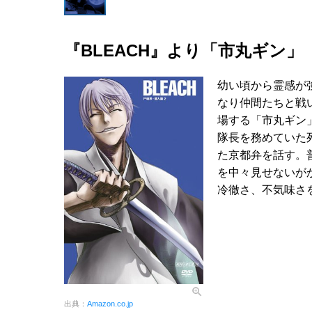
『BLEACH』より「市丸ギン」
幼い頃から霊感が
なり仲間たちと戦
場する「市丸ギン
隊長を務めていた
た京都弁を話す。
を中々見せないが
冷徹さ、不気味さ
出典：
Amazon.co.jp