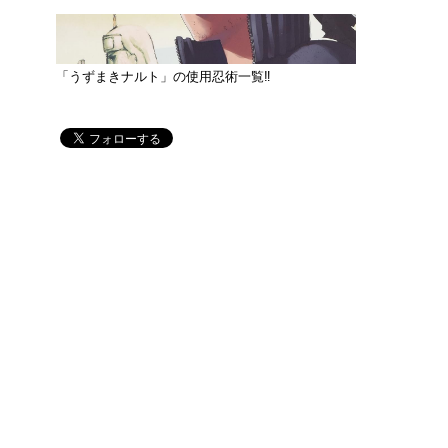
「うずまきナルト」の使用忍術一覧‼