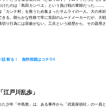
つけたのは「島田カンベエ」という負け戦の軍師だった……。
は「カンナ村」を救うため集まったサムライの一人。大の米好
できる。朗らかな性格で常に笑顔のムードメーカーだが、大戦
裏切り行為には容赦がない。工兵という経歴から、その器用さ
。
一話 斬る！ 無料視聴はコチラ!!
「江戸川乱歩」
れた少年「中島敦」は、ある事件から「武装探偵社」の一員と