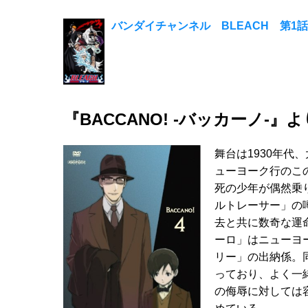
バンダイチャンネル BLEACH 第1
『BACCANO! -バッカーノ-
舞台は1930年
ューヨーク行のこ
死の少年が偶然乗
ルトレーサー」の
去と共に数奇な運
ーロ」はニューヨ
リー」の出納係。
っており、よく一
の侮辱に対しては