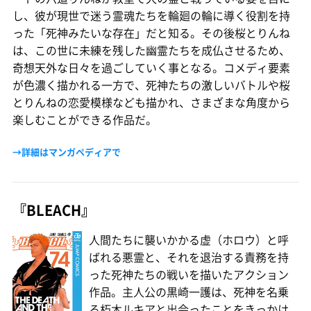
し、彼が現世で迷う霊魂たちを輪廻の輪に導く役割を持
った「死神みたいな存在」だと知る。その後桜とりんね
は、この世に未練を残した幽霊たちを成仏させるため、
奇想天外な日々を過ごしていく事となる。コメディ要素
が色濃く描かれる一方で、死神たちの激しいバトルや桜
とりんねの恋愛模様なども描かれ、さまざまな角度から
楽しむことができる作品だ。
→詳細はマンガペディアで
『BLEACH』
人間たちに襲いかかる虚（ホロウ）と呼
ばれる悪霊と、それを退治する責務を持
った死神たちの戦いを描いたアクション
作品。主人公の黒崎一護は、死神を名乗
る朽木ルキアと出会ったことをきっかけ