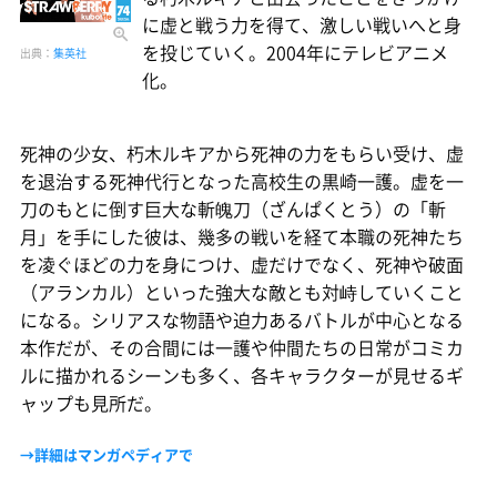
に虚と戦う力を得て、激しい戦いへと身
を投じていく。2004年にテレビアニメ
出典：
集英社
化。
死神の少女、朽木ルキアから死神の力をもらい受け、虚
を退治する死神代行となった高校生の黒崎一護。虚を一
刀のもとに倒す巨大な斬魄刀（ざんぱくとう）の「斬
月」を手にした彼は、幾多の戦いを経て本職の死神たち
を凌ぐほどの力を身につけ、虚だけでなく、死神や破面
（アランカル）といった強大な敵とも対峙していくこと
になる。シリアスな物語や迫力あるバトルが中心となる
本作だが、その合間には一護や仲間たちの日常がコミカ
ルに描かれるシーンも多く、各キャラクターが見せるギ
ャップも見所だ。
→詳細はマンガペディアで