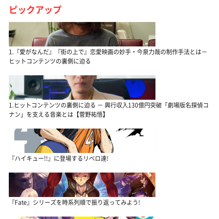
ピックアップ
1.『愛がなんだ』『街の上で』恋愛映画の妙手・今泉力哉の制作手法とは－
ヒットコンテンツの裏側に迫る
1.ヒットコンテンツの裏側に迫る － 興行収入130億円突破「劇場版名探偵コ
ナン」を支える音楽とは【菅野祐悟】
『ハイキュー!!』に登場するリベロ達!
『Fate』シリーズを時系列順で振り返ってみよう!