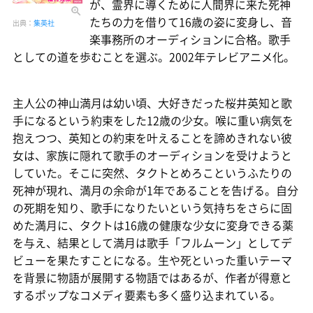
が、霊界に導くために人間界に来た死神
たちの力を借りて16歳の姿に変身し、音
出典：
集英社
楽事務所のオーディションに合格。歌手
としての道を歩むことを選ぶ。2002年テレビアニメ化。
主人公の神山満月は幼い頃、大好きだった桜井英知と歌
手になるという約束をした12歳の少女。喉に重い病気を
抱えつつ、英知との約束を叶えることを諦めきれない彼
女は、家族に隠れて歌手のオーディションを受けようと
していた。そこに突然、タクトとめろこというふたりの
死神が現れ、満月の余命が1年であることを告げる。自分
の死期を知り、歌手になりたいという気持ちをさらに固
めた満月に、タクトは16歳の健康な少女に変身できる薬
を与え、結果として満月は歌手「フルムーン」としてデ
ビューを果たすことになる。生や死といった重いテーマ
を背景に物語が展開する物語ではあるが、作者が得意と
するポップなコメディ要素も多く盛り込まれている。