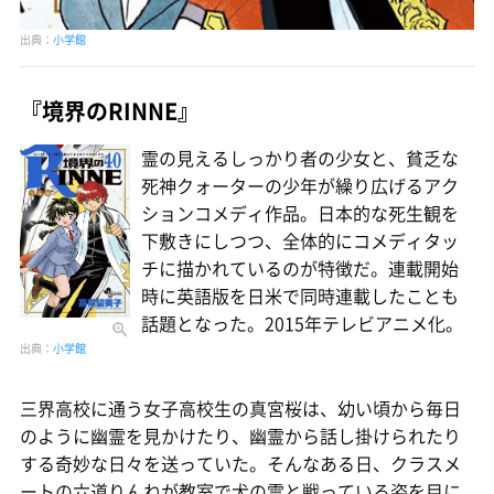
出典：
小学館
『境界のRINNE』
霊の見えるしっかり者の少女と、貧乏な
死神クォーターの少年が繰り広げるアク
ションコメディ作品。日本的な死生観を
下敷きにしつつ、全体的にコメディタッ
チに描かれているのが特徴だ。連載開始
時に英語版を日米で同時連載したことも
話題となった。2015年テレビアニメ化。
出典：
小学館
三界高校に通う女子高校生の真宮桜は、幼い頃から毎日
のように幽霊を見かけたり、幽霊から話し掛けられたり
する奇妙な日々を送っていた。そんなある日、クラスメ
ートの六道りんねが教室で犬の霊と戦っている姿を目に