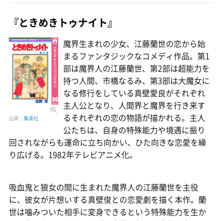
『ときめきトゥナイト』
魔界生まれの少女、江藤蘭世の恋から始
まるファンタジックなコメディ作品。第1
部は魔界人の江藤蘭世、第2部は超能力を
持つ人間、市橋なるみ、第3部は大魔女に
なる修行をしている真壁愛良がそれぞれ
主人公となり、人間界と魔界を行き来す
るそれぞれの恋の物語が描かれる。主人
出典：
集英社
公たちは、自身の特殊能力や境遇に振り
回されながらも運命に立ち向かい、ひた向きな恋愛を繰
り広げる。1982年テレビアニメ化。
吸血鬼と狼女の間に生まれた魔界人の江藤蘭世を主役
に、彼女が片想いする真壁俊との恋愛劇を描く本作。蘭
世は噛みついた相手に変身できるという特殊能力を生か