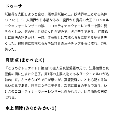
ドゥーサ
妖精界を支配しようと企む、悪の黒妖精の王。妖精界の王となる条件
の1つとして、人間界から市橋なるみ、魔界から魔界の大王アロン＝ル
ーク＝ウォーレンサーの娘、ココ＝ティナ＝ウォーレンサーを妻に娶
ろうとした。気の強い性格の女性が好みで、犬が苦手である。 江藤鈴
世に魔法の粉をかけ、一時、江藤鈴世は市橋なるみに関する記憶を失
くした。最終的に市橋なるみや妖精界の王子チップルらに敗れ、力を
失った。
真壁 卓
(まかべ たく)
『ときめきトゥナイト』第3部の主人公真壁愛羅の兄で、江藤蘭世と真
壁俊の間に生まれた息子。第1部の主要人物であるダーク・カルロが名
前の由来。ぶっきらぼうで口が悪いが、真壁愛羅のことを心配する妹
思いの兄である。非常に女子にモテる。次第に魔界の王女であり、い
とこのココ＝ティナ＝ウォーレンサーと惹かれ合い、紆余曲折の末結
ばれる。
水上 開陸
(みなかみ かいり)