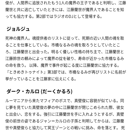
俊が、人間界に追放されたもう1人の魔界の王子であると判明し、江藤
蘭世と共に逃亡していたときには、江藤蘭世が魔界人であることを知
っても協力する。第2部ではラジオのDJとして登場する。
ジョルジュ
死神の魔界人。魂提供者のリストに従って、死期の近い人間の魂を取
ることを仕事としている。市橋なるみの魂を取ろうとしていたとこ
ろ、江藤蘭世と出会った。明るく優しい性格の持ち主で、江藤蘭世と
江藤鈴世の頼みによって魔界の掟を破り、寿命が近かった市橋なるみ
の命を救う。 以降、魔界で事件が起こる度に江藤蘭世に協力する。
『ときめきトゥナイト』第3部では、市橋なるみが再びリストに名前が
挙がっていることを江藤家に伝えにくる。
ダーク・カルロ
(だーくかるろ)
ルーマニアから来たマフィアのボスで、真壁俊に容貌が似ている。同
じ夢を見ていた真壁俊の夢の中に江藤蘭世が閉じこめられた際、彼女
と出会い、恋をする。強引に江藤蘭世を手に入れようとするが、真壁
俊の前世の姿であるジャン＝カルロの子孫と判明してからは、江藤蘭
世や真壁俊らと協力して冥王ゾーンとの戦いに挑み、命を落とす。 死