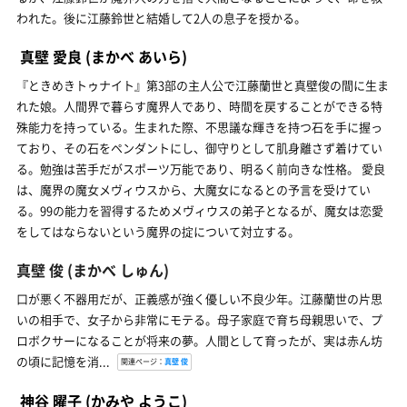
われた。後に江藤鈴世と結婚して2人の息子を授かる。
真壁 愛良
(まかべ あいら)
『ときめきトゥナイト』第3部の主人公で江藤蘭世と真壁俊の間に生ま
れた娘。人間界で暮らす魔界人であり、時間を戻することができる特
殊能力を持っている。生まれた際、不思議な輝きを持つ石を手に握っ
ており、その石をペンダントにし、御守りとして肌身離さず着けてい
る。勉強は苦手だがスポーツ万能であり、明るく前向きな性格。 愛良
は、魔界の魔女メヴィウスから、大魔女になるとの予言を受けてい
る。99の能力を習得するためメヴィウスの弟子となるが、魔女は恋愛
をしてはならないという魔界の掟について対立する。
真壁 俊
(まかべ しゅん)
口が悪く不器用だが、正義感が強く優しい不良少年。江藤蘭世の片思
いの相手で、女子から非常にモテる。母子家庭で育ち母親思いで、プ
ロボクサーになることが将来の夢。人間として育ったが、実は赤ん坊
の頃に記憶を消...
関連ページ：
真壁 俊
神谷 曜子
(かみや ようこ)