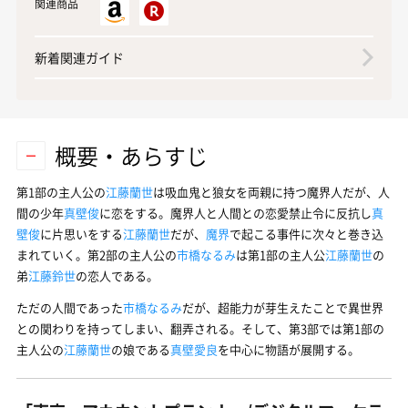
関連商品
新着関連ガイド
概要・あらすじ
第1部の主人公の
江藤蘭世
は吸血鬼と狼女を両親に持つ魔界人だが、人
間の少年
真壁俊
に恋をする。魔界人と人間との恋愛禁止令に反抗し
真
壁俊
に片思いをする
江藤蘭世
だが、
魔界
で起こる事件に次々と巻き込
まれていく。第2部の主人公の
市橋なるみ
は第1部の主人公
江藤蘭世
の
弟
江藤鈴世
の恋人である。
ただの人間であった
市橋なるみ
だが、超能力が芽生えたことで異世界
との関わりを持ってしまい、翻弄される。そして、第3部では第1部の
主人公の
江藤蘭世
の娘である
真壁愛良
を中心に物語が展開する。