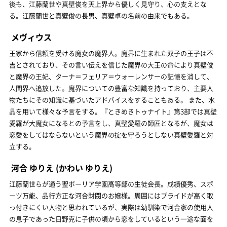
後も、江藤蘭世や真壁俊を天上界から優しく見守り、心の支えとな
る。江藤蘭世と真壁俊の長男、真壁卓の名前の由来でもある。
メヴィウス
王家から信頼を受ける魔女の魔界人。魔界に生まれた双子の王子は不
吉とされており、その言い伝えを信じた魔界の大王の命により真壁俊
と魔界の王妃、ターナ＝フェリア＝ウォーレンサーの記憶を消して、
人間界へ追放した。魔界についての豊富な知識を持っており、主要人
物たちにその知識に基づいたアドバイスをすることもある。 また、水
晶を用いて様々な予言をする。『ときめきトゥナイト』第3部では真壁
愛羅が大魔女になるとの予言をし、真壁愛羅の師匠となるが、魔女は
恋愛をしてはならないという魔界の掟を守ろうとしない真壁愛羅と対
立する。
河合 ゆりえ
(かわい ゆりえ)
江藤蘭世らが通う聖ポーリア学園高等部の生徒会長。成績優秀、スポ
ーツ万能、品行方正な河合財閥のお嬢様。周囲にはプライドが高く取
っ付きにくい人物と思われているが、実際は幼馴染で河合家の使用人
の息子であった日野克に子供の頃から恋をしているという一途な面を