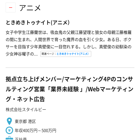
アニメ
ときめきトゥナイト(アニメ）
女子中学生江藤蘭世は、吸血鬼の父親江藤望理と狼女の母親江藤椎羅
の間に生まれ、人間世界で育った魔界の血を引く少女。ある日、ボク
サーを目指す少年真壁俊に一目惚れする。しかし、真壁俊の幼馴染の
少女神谷曜子の...
関連ページ：
ときめきトゥナイト(アニメ）
拠点立ち上げメンバー/マーケティング4Pのコンサ
ルティング営業「業界未経験 ️」/Webマーケティン
グ・ネット広告
株式会社スタイルビー
東京都 港区
年収400万円～500万円
正社員