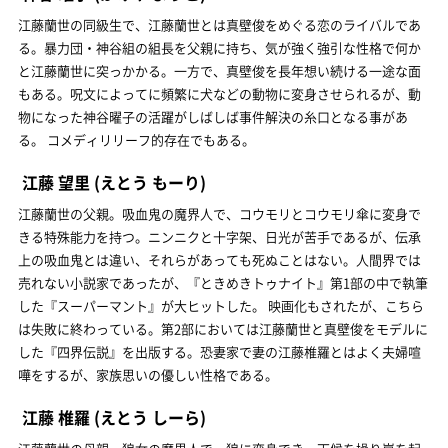
江藤蘭世の同級生で、江藤蘭世とは真壁俊をめぐる恋のライバルであ
る。暴力団・神谷組の組長を父親に持ち、気が強く強引な性格で何か
と江藤蘭世に突っかかる。一方で、真壁俊を長年想い続ける一途な面
もある。呪文によってに頻繁に犬などの動物に変身させられるが、動
物になった神谷曜子の活躍がしばしば事件解決の糸口となる事があ
る。 コメディリリーフ的存在でもある。
江藤 望里
(えとう もーり)
江藤蘭世の父親。吸血鬼の魔界人で、コウモリとコウモリ傘に変身で
きる特殊能力を持つ。ニンニクと十字架、日光が苦手であるが、伝承
上の吸血鬼とは違い、それらがあっても死ぬことはない。人間界では
売れない小説家であったが、『ときめきトゥナイト』第1部の中で執筆
した『スーパーマント』が大ヒットした。 映画化もされたが、こちら
は失敗に終わっている。第2部においては江藤蘭世と真壁俊をモデルに
した『四界伝説』を出版する。恐妻家で妻の江藤椎羅とはよく夫婦喧
嘩をするが、家族思いの優しい性格である。
江藤 椎羅
(えとう しーら)