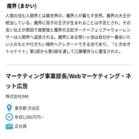
魔界
(まかい)
人間の住む人間界とは異世界の、魔界人が暮らす世界。魔界の大王が
統治している。魔界に双子の王子が生まれることは不吉とされ、その
言い伝えが原因で真壁俊と魔界の王妃ターナ＝フェリア＝ウォーレン
サーは人間界へ追放される。魔界にある想いヶ池は自分が一番会いた
い人のもとや行きたい場所へテレポートできる池であり、『ときめき
トゥナイト』第1部から第3部を通して江藤蘭世らに重宝された。
マーケティング事業部長/Webマーケティング・ネ
ット広告
株式会社IMK
東京都 渋谷区
年収1,000万円～
正社員