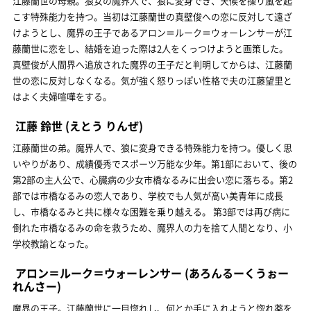
江藤蘭世の母親。狼女の魔界人で、狼に変身でき、天候を操り嵐を起
こす特殊能力を持つ。当初は江藤蘭世の真壁俊への恋に反対して遠ざ
けようとし、魔界の王子であるアロン＝ルーク＝ウォーレンサーが江
藤蘭世に恋をし、結婚を迫った際は2人をくっつけようと画策した。
真壁俊が人間界へ追放された魔界の王子だと判明してからは、江藤蘭
世の恋に反対しなくなる。気が強く怒りっぽい性格で夫の江藤望里と
はよく夫婦喧嘩をする。
江藤 鈴世
(えとう りんぜ)
江藤蘭世の弟。魔界人で、狼に変身できる特殊能力を持つ。優しく思
いやりがあり、成績優秀でスポーツ万能な少年。第1部において、後の
第2部の主人公で、心臓病の少女市橋なるみに出会い恋に落ちる。第2
部では市橋なるみの恋人であり、学校でも人気が高い美青年に成長
し、市橋なるみと共に様々な困難を乗り越える。 第3部では再び病に
倒れた市橋なるみの命を救うため、魔界人の力を捨て人間となり、小
学校教諭となった。
アロン＝ルーク＝ウォーレンサー
(あろんるーくうぉー
れんさー)
魔界の王子。江藤蘭世に一目惚れし、何とか手に入れようと惚れ薬を