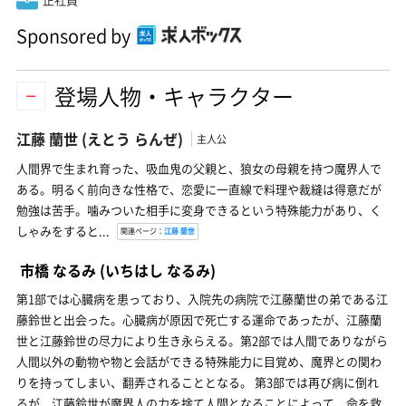
Sponsored by
登場人物・キャラクター
江藤 蘭世
(えとう らんぜ)
主人公
人間界で生まれ育った、吸血鬼の父親と、狼女の母親を持つ魔界人で
ある。明るく前向きな性格で、恋愛に一直線で料理や裁縫は得意だが
勉強は苦手。噛みついた相手に変身できるという特殊能力があり、く
しゃみをすると...
関連ページ：
江藤 蘭世
市橋 なるみ
(いちはし なるみ)
第1部では心臓病を患っており、入院先の病院で江藤蘭世の弟である江
藤鈴世と出会った。心臓病が原因で死亡する運命であったが、江藤蘭
世と江藤鈴世の尽力により生き永らえる。第2部では人間でありながら
人間以外の動物や物と会話ができる特殊能力に目覚め、魔界との関わ
りを持ってしまい、翻弄されることとなる。 第3部では再び病に倒れ
るが、江藤鈴世が魔界人の力を捨て人間となることによって、命を救