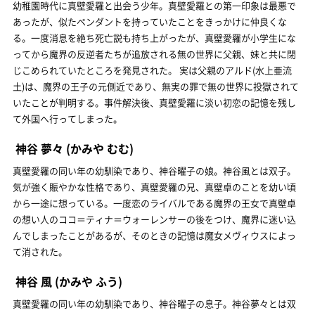
幼稚園時代に真壁愛羅と出会う少年。真壁愛羅との第一印象は最悪で
あったが、似たペンダントを持っていたことをきっかけに仲良くな
る。一度消息を絶ち死亡説も持ち上がったが、真壁愛羅が小学生にな
ってから魔界の反逆者たちが追放される無の世界に父親、妹と共に閉
じこめられていたところを発見された。 実は父親のアルド(水上亜流
土)は、魔界の王子の元側近であり、無実の罪で無の世界に投獄されて
いたことが判明する。事件解決後、真壁愛羅に淡い初恋の記憶を残し
て外国へ行ってしまった。
神谷 夢々
(かみや むむ)
真壁愛羅の同い年の幼馴染であり、神谷曜子の娘。神谷風とは双子。
気が強く賑やかな性格であり、真壁愛羅の兄、真壁卓のことを幼い頃
から一途に想っている。一度恋のライバルである魔界の王女で真壁卓
の想い人のココ＝ティナ＝ウォーレンサーの後をつけ、魔界に迷い込
んでしまったことがあるが、そのときの記憶は魔女メヴィウスによっ
て消された。
神谷 風
(かみや ふう)
真壁愛羅の同い年の幼馴染であり、神谷曜子の息子。神谷夢々とは双