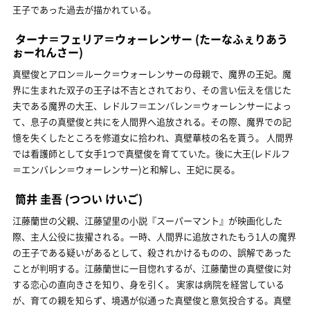
王子であった過去が描かれている。
ターナ＝フェリア＝ウォーレンサー
(たーなふぇりあう
ぉーれんさー)
真壁俊とアロン＝ルーク＝ウォーレンサーの母親で、魔界の王妃。魔
界に生まれた双子の王子は不吉とされており、その言い伝えを信じた
夫である魔界の大王、レドルフ＝エンバレン＝ウォーレンサーによっ
て、息子の真壁俊と共にを人間界へ追放される。その際、魔界での記
憶を失くしたところを修道女に拾われ、真壁華枝の名を貰う。 人間界
では看護師として女手1つで真壁俊を育てていた。後に大王(レドルフ
＝エンバレン＝ウォーレンサー)と和解し、王妃に戻る。
筒井 圭吾
(つつい けいご)
江藤蘭世の父親、江藤望里の小説『スーパーマント』が映画化した
際、主人公役に抜擢される。一時、人間界に追放されたもう1人の魔界
の王子である疑いがあるとして、殺されかけるものの、誤解であった
ことが判明する。江藤蘭世に一目惚れするが、江藤蘭世の真壁俊に対
する恋心の直向きさを知り、身を引く。 実家は病院を経営している
が、育ての親を知らず、境遇が似通った真壁俊と意気投合する。真壁