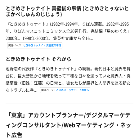
ときめきトゥナイト 真壁俊の事情
(ときめきとぅないと
まかべしゅんのじじょう)
『ときめきトゥナイト』(1982年-1994年、りぼん連載。1982年-1995
年、りぼんマスコットコミックス全30巻刊行。完結編「星のゆくえ」
2000年。1998年-2000年、集英社文庫から全16...
関連ページ：
ときめきトゥナイト 真壁俊の事情
ときめきトゥナイト それから
池野恋の代表作『ときめきトゥナイト』の続編。現代日本と魔界を舞
台に、巨大彗星から地球を救って平和な日々を送っていた魔界人・真
壁蘭世（旧姓：江藤）の日常と、彼女たちが魔界と人間界を巡る新た
なトラブルに巻...
関連ページ：
ときめきトゥナイト それから
「東京」アカウントプランナー/デジタルマーケテ
ィングコンサルタント/Webマーケティング・ネッ
ト広告