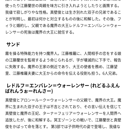
使ったり江藤蘭世の両親を味方に引き入れようとしたりと画策する。
我儘で寂しがりやな性格。真壁俊とは生き別れた双子の兄弟であるこ
とが判明し、最初は何かと対立するものの後に和解した。その後、フ
ィラと婚約し、父親である魔界の大王レドルフ＝エンバレン＝ウォー
レンサーの死後は魔界の大王に就任する。
サンド
霧を操る特殊能力を持つ魔界人。江藤椎羅に、人間相手の恋をする娘
の江藤蘭世を監視するよう命じられるが、字が壊滅的に下手で、報告
に失敗する。魔界の王家の側近であり、大王の使者を務め、江藤望
里、江藤椎羅夫妻に大王からの命令を伝える役割も担う。6人兄弟。
レドルフ＝エンバレン＝ウォーレンサー
(れどるふえん
ばれんうぉーれんさー)
真壁俊とアロン＝ルーク＝ウォーレンサーの父親で、魔界の大王。魔
界に生まれた双子の王子は不吉とされており、その言い伝えを信じて
真壁俊と魔界の王妃、ターナ＝フェリア＝ウォーレンサーを人間界へ
追放したが、後に和解する。冥王ゾーンとの戦いで、江藤蘭世と真壁
俊をかばって命を落とす。 第3部では子供時代の姿で登場し、我儘な