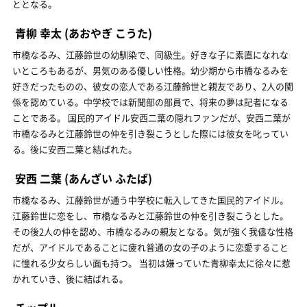
ととなる。
青柳 幸太
(あおやぎ こうた)
市橋なるみ、江藤鈴世の幼馴染で、同級生。好きな子に素直になれな
いところもあるが、男気のある優しい性格。幼少期から市橋なるみを
好きだったものの、彼女の恋人である江藤鈴世と親友であり、2人の関
係を認めている。中学校では新聞部の部員で、将来の夢は記者になる
ことである。 国民的アイドル安西二葉の隠れファンだが、安西二葉が
市橋なるみと江藤鈴世の仲を引き裂こうとした際には彼女を叱ってい
る。後に安西二葉と結ばれた。
安西 二葉
(あんざい ふたば)
市橋なるみ、江藤鈴世が通う中学校に転入してきた国民的アイドル。
江藤鈴世に恋をし、市橋なるみと江藤鈴世の仲を引き裂こうとした。
その後2人の仲を認め、市橋なるみの親友となる。気が強く我儘な性格
だが、アイドルであることに疲れ普通の女の子のように恋愛すること
に憧れる少女らしい面も持つ。 当初は嫌っていた青柳幸太に徐々に惹
かれていき、後に結ばれる。