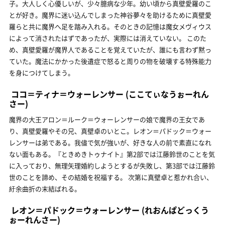
子。大人しく心優しいが、少々臆病な少年。幼い頃から真壁愛羅のこ
とが好き。魔界に迷い込んでしまった神谷夢々を助けるために真壁愛
羅らと共に魔界へ足を踏み入れる。そのときの記憶は魔女メヴィウス
によって消されたはずであったが、実際には消えていない。 このた
め、真壁愛羅が魔界人であることを覚えていたが、誰にも言わず黙っ
ていた。魔法にかかった後遺症で怒ると周りの物を破壊する特殊能力
を身につけてしまう。
ココ＝ティナ＝ウォーレンサー
(ここてぃなうぉーれん
さー)
魔界の大王アロン＝ルーク＝ウォーレンサーの娘で魔界の王女であ
り、真壁愛羅やその兄、真壁卓のいとこ。レオン＝パドック＝ウォー
レンサーは弟である。我儘で気が強いが、好きな人の前で素直になれ
ない面もある。『ときめきトゥナイト』第2部では江藤鈴世のことを気
に入っており、無理矢理婚約しようとするが失敗し、第3部では江藤鈴
世のことを諦め、その結婚を祝福する。 次第に真壁卓と惹かれ合い、
紆余曲折の末結ばれる。
レオン＝パドック＝ウォーレンサー
(れおんぱどっくう
ぉーれんさー)