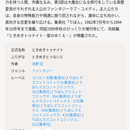
力を持つ人間、市橋なるみ、第3部は大魔女になる修行をしている真壁
愛良がそれぞれ主人公のファンタジーラブ・コメディ。主人公たち
は、自身の特殊能力や境遇に振り回されながら、運命に立ち向かい、
直向きな恋愛を繰り広げる。集英社「りぼん」1982年7月号から1994
年10月号まで連載。同誌1999年秋のびっくり大増刊号にて、完結編
『ときめきトゥナイト―星のゆくえ―』が掲載された。
正式名称
ときめきトゥナイト
ふりがな
ときめきとぅないと
作者
池野 恋
ジャンル
ファンタジー
レーベル
コバルト文庫(
集英社
)
/
りぼんマ
スコットコミックス(
集英社
)
/
り
ぼんマスコットコミックス :
352(
集英社
)
/
りぼんマスコット
コミックス : 364(
集英社
)
/
りぼ
んマスコットコミックス : 376(
集
英社
)
/
りぼんマスコットコミッ
クス : 400(
集英社
)
/
りぼんマス
コットコミックス : 410(
集英社
)
/
りぼんマスコットコミックス :
632(
集英社
)