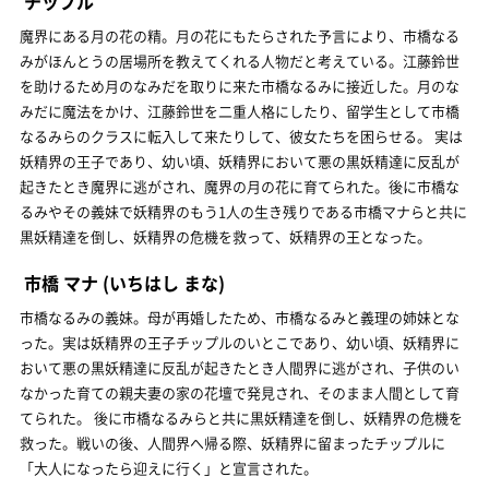
チップル
魔界にある月の花の精。月の花にもたらされた予言により、市橋なる
みがほんとうの居場所を教えてくれる人物だと考えている。江藤鈴世
を助けるため月のなみだを取りに来た市橋なるみに接近した。月のな
みだに魔法をかけ、江藤鈴世を二重人格にしたり、留学生として市橋
なるみらのクラスに転入して来たりして、彼女たちを困らせる。 実は
妖精界の王子であり、幼い頃、妖精界において悪の黒妖精達に反乱が
起きたとき魔界に逃がされ、魔界の月の花に育てられた。後に市橋な
るみやその義妹で妖精界のもう1人の生き残りである市橋マナらと共に
黒妖精達を倒し、妖精界の危機を救って、妖精界の王となった。
市橋 マナ
(いちはし まな)
市橋なるみの義妹。母が再婚したため、市橋なるみと義理の姉妹とな
った。実は妖精界の王子チップルのいとこであり、幼い頃、妖精界に
おいて悪の黒妖精達に反乱が起きたとき人間界に逃がされ、子供のい
なかった育ての親夫妻の家の花壇で発見され、そのまま人間として育
てられた。 後に市橋なるみらと共に黒妖精達を倒し、妖精界の危機を
救った。戦いの後、人間界へ帰る際、妖精界に留まったチップルに
「大人になったら迎えに行く」と宣言された。