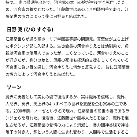
持つ。 実は孤児院出身で、河合家の本当の娘が生後すぐ死亡したた
め、河合家の養女となった。江藤蘭世は恋のよき相談相手であり、江
藤蘭世の協力によって後に日野克と結ばれた。
日野 克
(ひの すぐる)
江藤蘭世らが通う聖ポーリア学園高等部の問題児。真壁俊が立ち上げ
たボクシング部に入部する。生徒会長の河合ゆりえとは幼馴染で、母
親は河合家の使用人であったが、亡くなっている。河合ゆりえのこと
が好きだが、身分の差と、母親の死後も経済的支援をしてくれている
河合家に負い目を感じ、河合ゆりえに何かと反発する。 後に江藤蘭世
の協力によって河合ゆりえと結ばれた。
ゾーン
魔界に勇者として美女の姿で復活するが、実は魔界を侵略し、魔界、
人間界、冥界、天上界の4つすべての世界を支配を企む冥界の王であ
る。2000年前、ノーゼという名で現れ、江藤蘭世の前世の姿であるラ
ンジェらを陥れた。復活後、江藤蘭世や魔界人たちを操り、魔界を混
乱させるが、江藤蘭世の愛情の力により消滅し、暴力団神谷組で神谷
曜子の付き人、惣という人間に生まれ変わり、人間界で生活をするこ