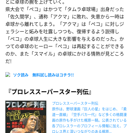
とに卓球の腕を上げていく。
県大会で「ペコ」はかつて「タムラ卓球場」出身だった
「佐久間学」、通称「アクマ」に敗れ、失意から一時は
卓球から離れてしまう。「アクマ」は「ペコ」に対しジ
ェラシーと妬みを吐露しつつも、復帰するよう説得し
「ペコ」の卓球人生に大きな影響を与えるのだった。か
つての卓球のヒーロー「ペコ」は再起することができる
のか、また「スマイル」の卓球にかける情熱が見どころ
だ!
ソク読み 無料試し読みはコチラ!!
『プロレススーパースター列伝』
プロレススーパースター列伝
原作は、野球漫画『巨人の星』をはじめ、『柔
道一直線』『空手バカ一代』など多くの格闘漫
画の原作も手がけた梶原一騎。公表されている
各プロレスラーのプロフィール情報に加え、プ
ロレス界と深いつながりのある梶原...