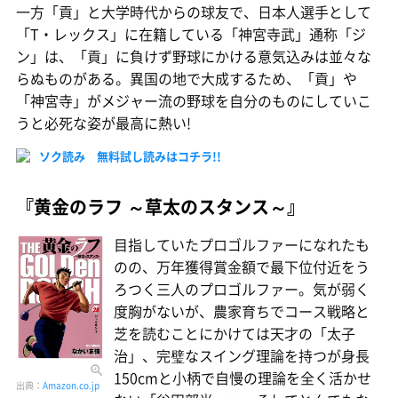
一方「貢」と大学時代からの球友で、日本人選手として
「T・レックス」に在籍している「神宮寺武」通称「ジ
ン」は、「貢」に負けず野球にかける意気込みは並々な
らぬものがある。異国の地で大成するため、「貢」や
「神宮寺」がメジャー流の野球を自分のものにしていこ
うと必死な姿が最高に熱い!
ソク読み 無料試し読みはコチラ!!
『黄金のラフ ～草太のスタンス～』
目指していたプロゴルファーになれたも
のの、万年獲得賞金額で最下位付近をう
ろつく三人のプロゴルファー。気が弱く
度胸がないが、農家育ちでコース戦略と
芝を読むことにかけては天才の「太子
治」、完璧なスイング理論を持つが身長
150cmと小柄で自慢の理論を全く活かせ
出典：
Amazon.co.jp