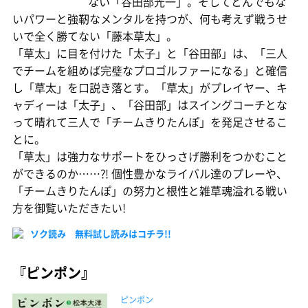
ない「谷田部光一」。そしてとんでもな
いパワーと強靭なメンタルを持つが、何も考えず戦うせ
いで全く勝てない「藤本草太」。
「草太」に目を付けた「太子」と「谷田部」は、「三人
でチームを組めば完璧なプロゴルファーになる」と確信
し「草太」を口説き落とす。「草太」がプレイヤー、キ
ャディーは「太子」、「谷田部」はスイングコーチとな
って晴れて三人で「チームきりたんぽ」を発足させるこ
とに。
「草太」は強力なサポートをひっさげ勝利をつかむこと
ができるのか……?! 個性豊かなライバル達のプレーや、
「チームきりたんぽ」の努力と根性と雑草魂溢れる戦い
方を御覧いただきたい!
ソク読み 無料試し読みはコチラ!!
『ピンポン』
ピンポン