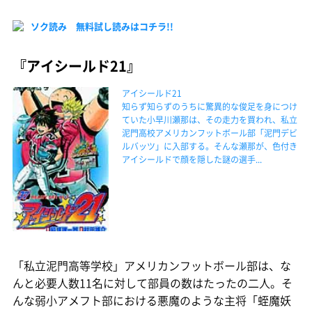
ソク読み 無料試し読みはコチラ!!
『アイシールド21』
アイシールド21
知らず知らずのうちに驚異的な俊足を身につけ
ていた小早川瀬那は、その走力を買われ、私立
泥門高校アメリカンフットボール部「泥門デビ
ルバッツ」に入部する。そんな瀬那が、色付き
アイシールドで顔を隠した謎の選手...
「私立泥門高等学校」アメリカンフットボール部は、な
んと必要人数11名に対して部員の数はたったの二人。そ
んな弱小アメフト部における悪魔のような主将「蛭魔妖