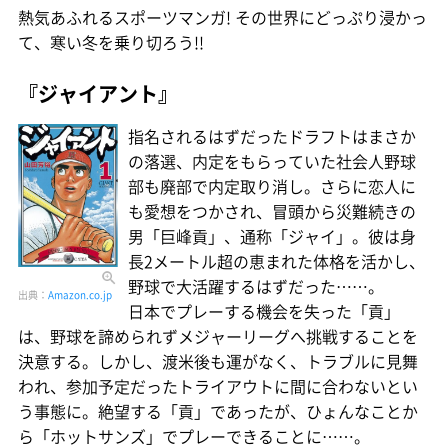
熱気あふれるスポーツマンガ! その世界にどっぷり浸かっ
て、寒い冬を乗り切ろう!!
『ジャイアント』
指名されるはずだったドラフトはまさか
の落選、内定をもらっていた社会人野球
部も廃部で内定取り消し。さらに恋人に
も愛想をつかされ、冒頭から災難続きの
男「巨峰貢」、通称「ジャイ」。彼は身
長2メートル超の恵まれた体格を活かし、
野球で大活躍するはずだった……。
出典：
Amazon.co.jp
日本でプレーする機会を失った「貢」
は、野球を諦められずメジャーリーグへ挑戦することを
決意する。しかし、渡米後も運がなく、トラブルに見舞
われ、参加予定だったトライアウトに間に合わないとい
う事態に。絶望する「貢」であったが、ひょんなことか
ら「ホットサンズ」でプレーできることに……。