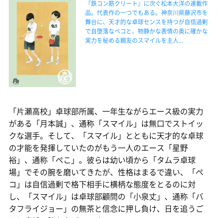
『鉄コン筋クリート』に次ぐ松本大洋の連載作
品。代表作の一つでもある。神奈川県藤沢市を
舞台に、天才的な卓球センスを持つが自信過剰
で自堕落なペコと、物静かな表情の奥に確かな
実力を秘める親友のスマイルを主人...
「片瀬高校」卓球部所属、一年生ながらエース級の実力
がある「月本誠」、通称「スマイル」は無口でストイッ
クな選手。そして、「スマイル」とともに天才的な卓球
の才能を発揮していたのがもう一人のエース「星野
裕」、通称「ぺこ」。彼らは幼い頃から「タムラ卓球
場」でその腕を磨いてきたが、性格はまるで違い、「ペ
コ」は自信過剰で格下相手に横柄な態度をとるのに対
し、「スマイル」は卓球部顧問の「小泉丈」、通称「バ
タフライジョー」の無茶と信念に押し負け、日を追うご