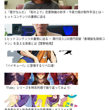
1.『愛がなんだ』『街の上で』恋愛映画の妙手・今泉力哉の制作手法とは－
ヒットコンテンツの裏側に迫る
1.ヒットコンテンツの裏側に迫る － 興行収入130億円突破「劇場版名探偵コ
ナン」を支える音楽とは【菅野祐悟】
『ハイキュー!!』に登場するリベロ達!
『Fate』シリーズを時系列順で振り返ってみよう!
高身長女子と低身長男子の恋愛漫画！オススメ５選