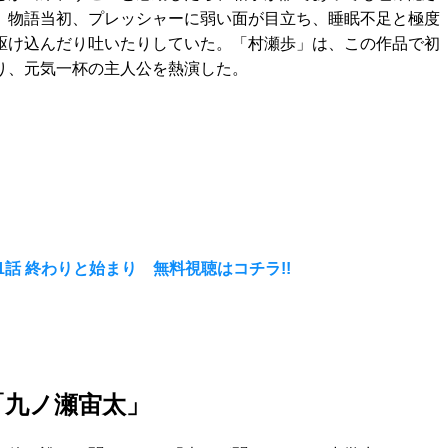
、物語当初、プレッシャーに弱い面が目立ち、睡眠不足と極度
駆け込んだり吐いたりしていた。「村瀬歩」は、この作品で初
り、元気一杯の主人公を熱演した。
1話 終わりと始まり 無料視聴はコチラ!!
』「九ノ瀬宙太」