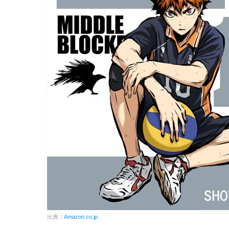
出典：
Amazon.co.jp