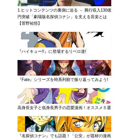
1.ヒットコンテンツの裏側に迫る － 興行収入130億
円突破「劇場版名探偵コナン」を支える音楽とは
【菅野祐悟】
『ハイキュー!!』に登場するリベロ達!
『Fate』シリーズを時系列順で振り返ってみよう!
高身長女子と低身長男子の恋愛漫画！オススメ５選
『名探偵コナン』でも話題！「公安」が題材の漫画