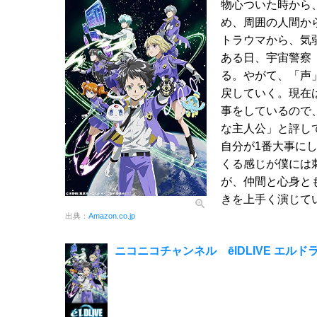
物心ついた時から
め、周囲の人間か
トラウマから、気
ある日、宇宙警察
る。やがて、「声
戻していく。現在
事をしているので
な主人公」と評し
自分が1番大事に
くる感じが僕には
が、仲間と心身と
きを上手く演じて
出典：
Amazon.co.jp
ニコニコチャンネル ēlDLIVE エル