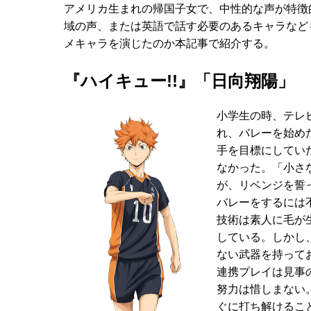
アメリカ生まれの帰国子女で、中性的な声が特徴
域の声、または英語で話す必要のあるキャラなど
メキャラを演じたのか本記事で紹介する。
『ハイキュー!!』「日向翔陽」
小学生の時、テレ
れ、バレーを始め
手を目標にしてい
なかった。「小さ
が、リベンジを誓
バレーをするには
技術は素人に毛が
している。しかし
ない武器を持って
連携プレイは見事
努力は惜しまない
ぐに打ち解けるこ