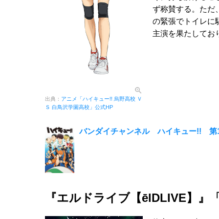
ず称賛する。ただ
の緊張でトイレに
主演を果たしてお
出典：
アニメ「ハイキュー!! 烏野高校 Ｖ
Ｓ 白鳥沢学園高校」公式HP
バンダイチャンネル ハイキュー!! 第
『エルドライブ【ēlDLIVE】