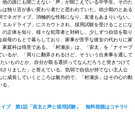
、他の誰にも聞こえない「声」が聞こえている中学生。そのた
らは独り言が多い変わり者だと思われていた。幼少期のとある
弱でネガティブ、消極的な性格になり、友達もあまりいない。
「エルドライブ」にスカウトされ、採用試験を受けることにな
」の正体を知り、様々な犯罪者と対峙し、少しずつ自信を取り
は叔母のもとで暮らしており、家事が苦手な彼女の代わりに家
、家庭科は得意である。「村瀬歩」は、「宙太」を「ナイーブ
ているが、「周りに翻弄されるけど、そういう出来事を通して
したいものとか、自分が取る選択ってなんだろうと突きつけて
刺さりました」と答えている。気弱で自信が持てない主人公
もに成長していくところは魅力的で、「村瀬歩」はその心の動
いる。
ドライブ 第1話「宙太と声と採用試験」 無料視聴はコチラ!!