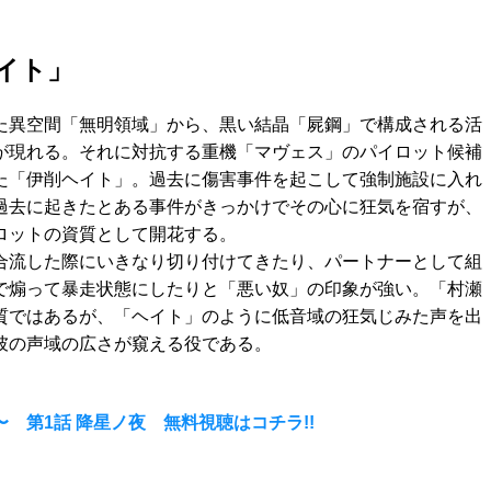
イト」
た異空間「無明領域」から、黒い結晶「屍鋼」で構成される活
が現れる。それに対抗する重機「マヴェス」のパイロット候補
た「伊削ヘイト」。過去に傷害事件を起こして強制施設に入れ
過去に起きたとある事件がきっかけでその心に狂気を宿すが、
ロットの資質として開花する。
合流した際にいきなり切り付けてきたり、パートナーとして組
で煽って暴走状態にしたりと「悪い奴」の印象が強い。「村瀬
質ではあるが、「ヘイト」のように低音域の狂気じみた声を出
彼の声域の広さが窺える役である。
 第1話 降星ノ夜 無料視聴はコチラ!!