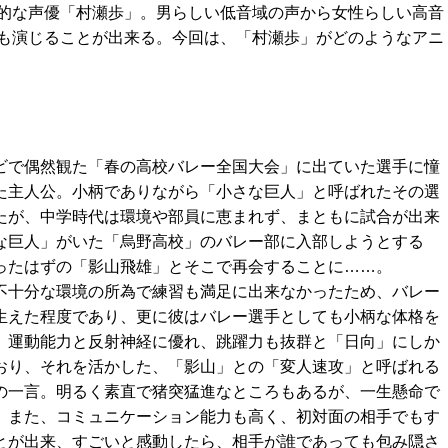
的な声優「村瀬歩」。男らしい低音域の声から女性らしい高音
も演じることが出来る。今回は、「村瀬歩」がどのようなアニ
ビで偶然観た「春の高校バレー全国大会」に出ていた選手に憧
た主人公。小柄でありながら「小さな巨人」と呼ばれたその選
たが、中学時代は環境や部員に恵まれず、まともに試合が出来
な巨人」がいた「烏野高校」のバレー部に入部しようとする
ったはずの「影山飛雄」とそこで再会することに……。
不十分な環境の所為で練習も満足に出来なかったため、バレー
生えた程度であり、更に彼はバレー選手としても小柄な体格を
、運動能力と反射神経に優れ、跳躍力も抜群と「日向」にしか
おり、それを活かした、「影山」との「変人速攻」と呼ばれる
の一言。明るく素直で猪突猛進なところもあるが、一生懸命で
。また、コミュニケーション能力も高く、初対面の相手でもす
とが出来、すごいと感動したら、相手が誰であっても包み隠さ