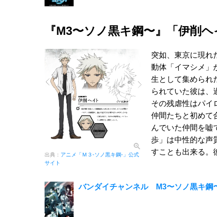
『M3〜ソノ黒キ鋼〜』「伊削ヘ
突如、東京に現れ
動体「イマシメ」
生として集められ
られていた彼は、
その残虐性はパイ
仲間たちと初めて
んでいた仲間を嘘
歩」は中性的な声
すことも出来る。
出典：
アニメ「Ｍ３-ソノ黒キ鋼-」公式
サイト
バンダイチャンネル M3〜ソノ黒キ鋼〜