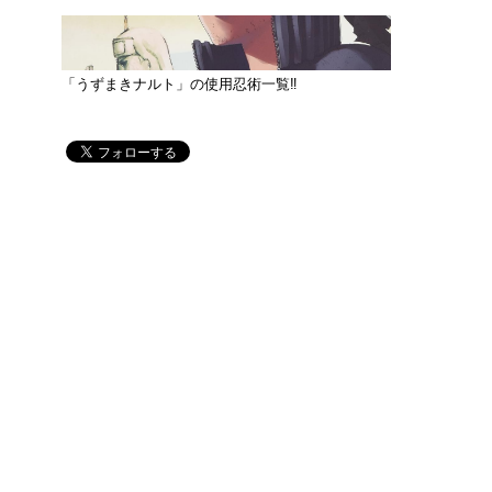
「うずまきナルト」の使用忍術一覧‼