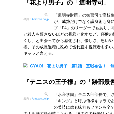
『花より男子』の「道明寺司」
「道明寺財閥」の御曹司で高校
出典：
Amazon.co.jp
が、威勢だけでなく護身術も身
プ「F4」のリーダーでもあり、
と殺人も辞さないほどの暴君と化すなど、序盤の
くし」と出会ってから感化され、優しさ、思いや
姿、その成長過程に改めて惚れ直す視聴者も多い
キャラと言える。
GYAO! 花より男子 第1話 宣戦布告！ 無
『テニスの王子様』の「跡部景
「氷帝学園」テニス部部長で、
出典：
Amazon.co.jp
「キング」と呼ぶ俺様キャラで
の美技に敵も味方もファンも全
の人を許す愛が感じられる。彼の次の行動はどう