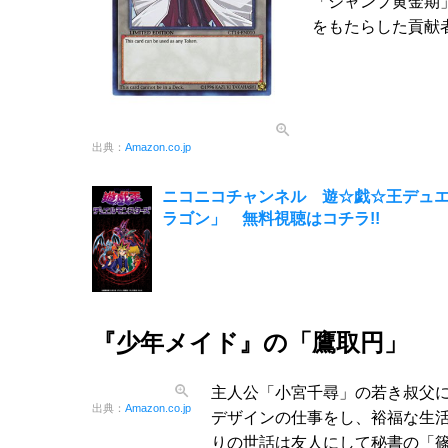
「ジャンプ黄金期
をもたらした貢献
出典：
Amazon.co.jp
ニコニコチャンネル 遊☆戯☆王デュ
ラゴン」 無料視聴はコチラ!!
『少年メイド』の「鷹取円」
主人公「小宮千尋」の若き叔父
出典：
Amazon.co.jp
デザインの仕事をし、裕福な生
りの世話は友人にして秘書の「