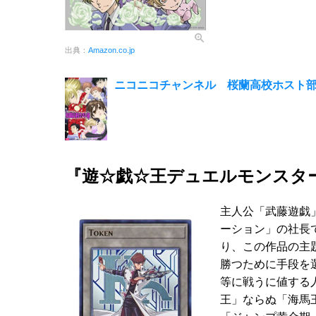
出典：
Amazon.co.jp
ニコニコチャンネル 桜蘭高校ホスト部
『遊☆戯☆王デュエルモンスタ
主人公「武藤遊戯
ーション」の社長
り、この作品の主
勝つために手段を
等に戦うに値する
王」ならぬ「海馬