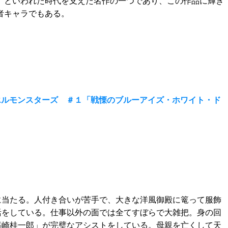
」といわれた時代を支えた名作の一つであり、この作品に輝き
者キャラでもある。
エルモンスターズ ＃１「戦慄のブルーアイズ・ホワイト・ド
に当たる。人付き合いが苦手で、大きな洋風御殿に篭って服飾
活をしている。仕事以外の面では全てすぼらで大雑把。身の回
篠崎桂一郎」が完璧なアシストをしている。母親を亡くして天