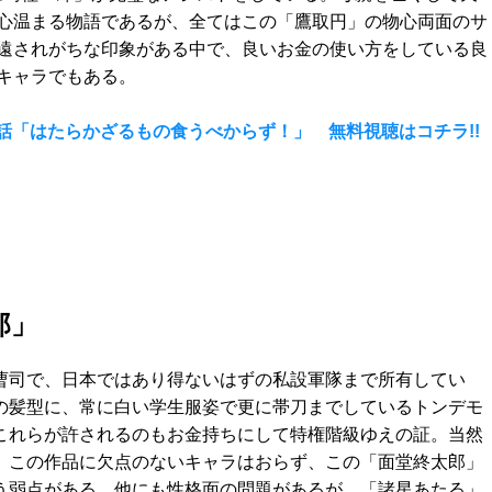
心温まる物語であるが、全てはこの「鷹取円」の物心両面のサ
遠されがちな印象がある中で、良いお金の使い方をしている良
キャラでもある。
話「はたらかざるもの食うべからず！」 無料視聴はコチラ!!
郎」
曹司で、日本ではあり得ないはずの私設軍隊まで所有してい
の髪型に、常に白い学生服姿で更に帯刀までしているトンデモ
これらが許されるのもお金持ちにして特権階級ゆえの証。当然
、この作品に欠点のないキャラはおらず、この「面堂終太郎」
う弱点がある。他にも性格面の問題があるが、「諸星あたる」