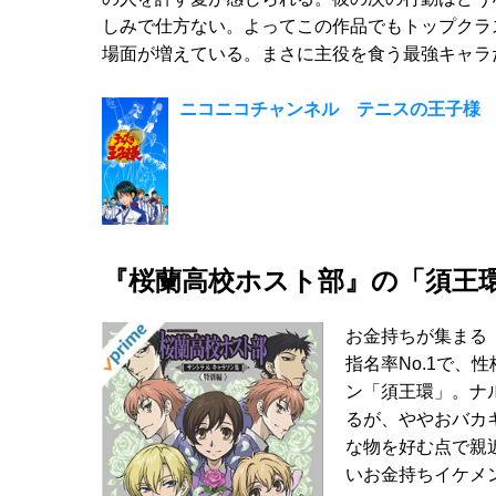
しみで仕方ない。よってこの作品でもトップクラ
場面が増えている。まさに主役を食う最強キャラ
ニコニコチャンネル テニスの王子様 
『桜蘭高校ホスト部』の「須王
お金持ちが集まる
指名率No.1で
ン「須王環」。ナ
るが、ややおバカ
な物を好む点で親
いお金持ちイケメ