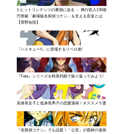
1.ヒットコンテンツの裏側に迫る － 興行収入130億
円突破「劇場版名探偵コナン」を支える音楽とは
【菅野祐悟】
『ハイキュー!!』に登場するリベロ達!
『Fate』シリーズを時系列順で振り返ってみよう!
高身長女子と低身長男子の恋愛漫画！オススメ５選
『名探偵コナン』でも話題！「公安」が題材の漫画