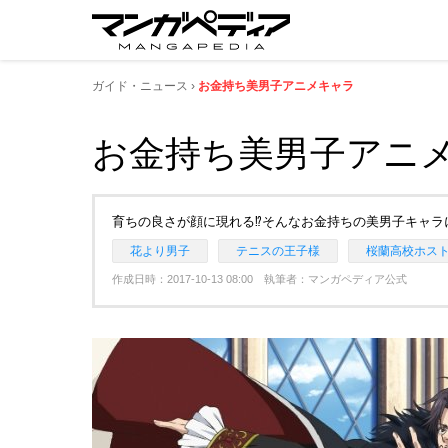
ガイド・ニュース
お金持ち美男子アニメキャラ
お金持ち美男子アニ
育ちの良さが顔に現れる⁉そんなお金持ちの美男子キャラに
花より男子
テニスの王子様
桜蘭高校ホス
作成日時：2017-10-13 08:00 執筆者：マンガペディア公式