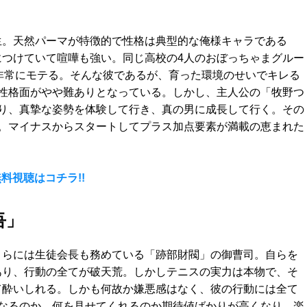
生。天然パーマが特徴的で性格は典型的な俺様キャラである
につけていて喧嘩も強い。同じ高校の4人のおぼっちゃまグルー
非常にモテる。そんな彼であるが、育った環境のせいでキレる
性格面がやや難ありとなっている。しかし、主人公の「牧野つ
り、真摯な姿勢を体験して行き、真の男に成長して行く。その
。マイナスからスタートしてプラス加点要素が満載の恵まれた
料視聴はコチラ!!
吾」
さらには生徒会長も務めている「跡部財閥」の御曹司。自らを
あり、行動の全てが破天荒。しかしテニスの実力は本物で、そ
て酔いしれる。しかも何故か嫌悪感はなく、彼の行動には全て
なるのか、何を見せてくれるのか期待値ばかりが高くなり、楽