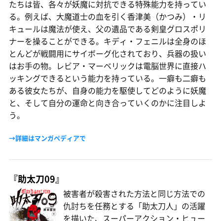
たちは皆、各々が妖魔に対抗できる特殊能力を持ってい
る。例えば、大魔道士の血を引く香津美（かつみ）・リ
キュールは魔法が使え、父の遺品である剣皇グロスポリ
ナーを操ることができる。キディ・フェニルは全身のほ
とんどが戦闘用にサイボーグ化されており、兵器の扱い
はお手の物。レビア・マーベリックは電脳世界に直接ハ
ッキングできるという能力を持っている。一癖も二癖も
ある彼女たちが、自身の能力を駆使してどのように妖魔
と、そして自分の運命と向き合っていくのかに注目しよ
う。
→詳細はマンガペディアで
『助太刀09』
被害者が殺害された方法と同じ方法での
仇討ちを任務とする「助太刀人」の活躍
を描いた、スーパーアクション・ヒュー