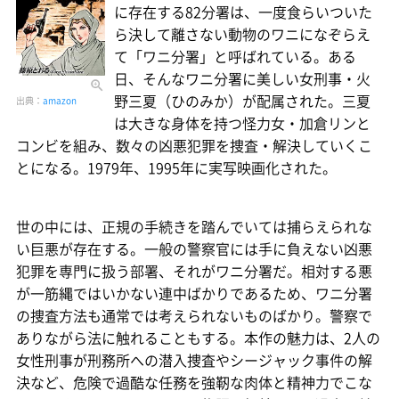
に存在する82分署は、一度食らいついた
ら決して離さない動物のワニになぞらえ
て「ワニ分署」と呼ばれている。ある
日、そんなワニ分署に美しい女刑事・火
野三夏（ひのみか）が配属された。三夏
出典：
amazon
は大きな身体を持つ怪力女・加倉リンと
コンビを組み、数々の凶悪犯罪を捜査・解決していくこ
とになる。1979年、1995年に実写映画化された。
世の中には、正規の手続きを踏んでいては捕らえられな
い巨悪が存在する。一般の警察官には手に負えない凶悪
犯罪を専門に扱う部署、それがワニ分署だ。相対する悪
が一筋縄ではいかない連中ばかりであるため、ワニ分署
の捜査方法も通常では考えられないものばかり。警察で
ありながら法に触れることもする。本作の魅力は、2人の
女性刑事が刑務所への潜入捜査やシージャック事件の解
決など、危険で過酷な任務を強靭な肉体と精神力でこな