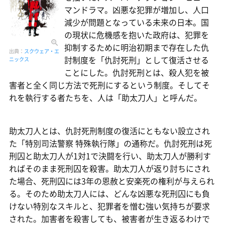
マンドラマ。凶悪な犯罪が増加し、人口
減少が問題となっている未来の日本。国
の現状に危機感を抱いた政府は、犯罪を
抑制するために明治初期まで存在した仇
出典：
スクウェア・エ
討制度を「仇討死刑」として復活させる
ニックス
ことにした。仇討死刑とは、殺人犯を被
害者と全く同じ方法で死刑にするという制度。そしてそ
れを執行する者たちを、人は「助太刀人」と呼んだ。
助太刀人とは、仇討死刑制度の復活にともない設立され
た「特別司法警察 特殊執行隊」の通称だ。仇討死刑は死
刑囚と助太刀人が1対1で決闘を行い、助太刀人が勝利す
ればそのまま死刑囚を殺害。助太刀人が返り討ちにされ
た場合、死刑囚には3年の恩赦と安楽死の権利が与えられ
る。そのため助太刀人には、どんな凶悪な死刑囚にも負
けない特別なスキルと、犯罪者を憎む強い気持ちが要求
された。加害者を殺害しても、被害者が生き返るわけで