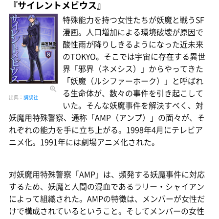
『サイレントメビウス』
特殊能力を持つ女性たちが妖魔と戦うSF
漫画。人口増加による環境破壊が原因で
酸性雨が降りしきるようになった近未来
のTOKYO。そこでは宇宙に存在する異世
界「邪界（ネメシス）」からやってきた
「妖魔（ルシファーホーク）」と呼ばれ
る生命体が、数々の事件を引き起こして
出典：
講談社
いた。そんな妖魔事件を解決すべく、対
妖魔用特殊警察、通称「AMP（アンプ）」の面々が、そ
れぞれの能力を手に立ち上がる。1998年4月にテレビア
ニメ化。1991年には劇場アニメ化された。
対妖魔用特殊警察「AMP」は、頻発する妖魔事件に対応
するため、妖魔と人間の混血であるラリー・シャイアン
によって組織された。AMPの特徴は、メンバーが女性だ
けで構成されているということ。そしてメンバーの女性