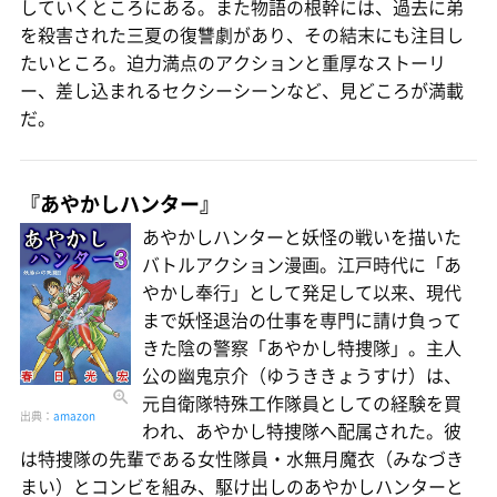
していくところにある。また物語の根幹には、過去に弟
を殺害された三夏の復讐劇があり、その結末にも注目し
たいところ。迫力満点のアクションと重厚なストーリ
ー、差し込まれるセクシーシーンなど、見どころが満載
だ。
『あやかしハンター』
あやかしハンターと妖怪の戦いを描いた
バトルアクション漫画。江戸時代に「あ
やかし奉行」として発足して以来、現代
まで妖怪退治の仕事を専門に請け負って
きた陰の警察「あやかし特捜隊」。主人
公の幽鬼京介（ゆうききょうすけ）は、
元自衛隊特殊工作隊員としての経験を買
出典：
amazon
われ、あやかし特捜隊へ配属された。彼
は特捜隊の先輩である女性隊員・水無月魔衣（みなづき
まい）とコンビを組み、駆け出しのあやかしハンターと