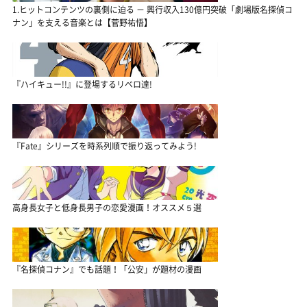
1.ヒットコンテンツの裏側に迫る － 興行収入130億円突破「劇場版名探偵コ
ナン」を支える音楽とは【菅野祐悟】
『ハイキュー!!』に登場するリベロ達!
『Fate』シリーズを時系列順で振り返ってみよう!
高身長女子と低身長男子の恋愛漫画！オススメ５選
『名探偵コナン』でも話題！「公安」が題材の漫画