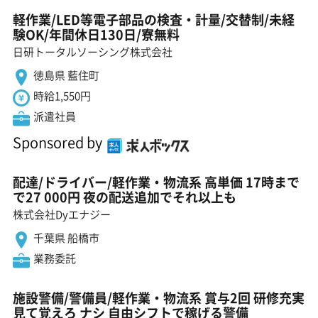
軽作業/LED等電子部品の検査・計量/交替制/未経
験OK/年間休日130日/寮無料
日研トータルソーシング株式会社
徳島県 藍住町
時給1,550円
派遣社員
Sponsored by
配達/ドライバー/軽作業・物流系 高単価 17時まで
で27 000円 夜の配送追加でそれ以上も
株式会社Dyエナジー
千葉県 船橋市
業務委託
施設警備/警備員/軽作業・物流系 賞与2回 研修充実
見て覚えろ ナシ 自由シフトで稼げる警備