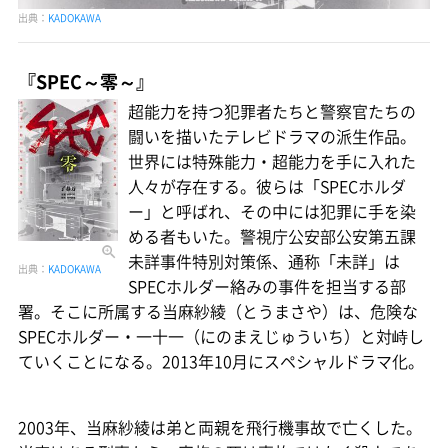
出典：
KADOKAWA
『SPEC～零～』
超能力を持つ犯罪者たちと警察官たちの
闘いを描いたテレビドラマの派生作品。
世界には特殊能力・超能力を手に入れた
人々が存在する。彼らは「SPECホルダ
ー」と呼ばれ、その中には犯罪に手を染
める者もいた。警視庁公安部公安第五課
未詳事件特別対策係、通称「未詳」は
出典：
KADOKAWA
SPECホルダー絡みの事件を担当する部
署。そこに所属する当麻紗綾（とうまさや）は、危険な
SPECホルダー・一十一（にのまえじゅういち）と対峙し
ていくことになる。2013年10月にスペシャルドラマ化。
2003年、当麻紗綾は弟と両親を飛行機事故で亡くした。