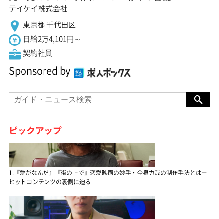
テイケイ株式会社
東京都 千代田区
日給2万4,101円～
契約社員
Sponsored by
ピックアップ
1.『愛がなんだ』『街の上で』恋愛映画の妙手・今泉力哉の制作手法とは－
ヒットコンテンツの裏側に迫る