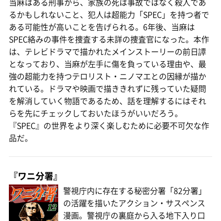
当麻はある刑事から、家族の死は事故ではなく殺人であ
るかもしれないこと、犯人は超能力「SPEC」を持つ者で
ある可能性が高いことを告げられる。6年後、当麻は
SPEC絡みの事件を捜査する未詳の捜査官になった。本作
は、テレビドラマで描かれたメインストーリーの前日譚
となっており、当麻が左手に傷を負っている理由や、最
強の超能力を持つテロリスト・ニノマエとの因縁が描か
れている。ドラマや映画で描ききれずに残っていた疑問
を解消していく物語であるため、話を理解するにはそれ
らを先にチェックしておいたほうがいいだろう。
『SPEC』の世界をより深く楽しむために必要不可欠な作
品だ。
『ワニ分署』
警視庁内に存在する秘密分署「82分署」
の活躍を描いたアクション・サスペンス
漫画。警視庁の裏庭から入る地下入り口