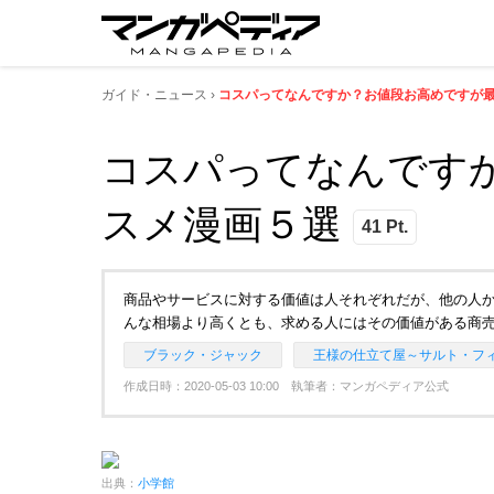
ガイド・ニュース
コスパってなんですか？お値段お高めですが
コスパってなんです
スメ漫画５選
41 Pt.
商品やサービスに対する価値は人それぞれだが、他の人
んな相場より高くとも、求める人にはその価値がある商
ブラック・ジャック
王様の仕立て屋～サルト・フ
作成日時：2020-05-03 10:00 執筆者：マンガペディア公式
出典：
小学館