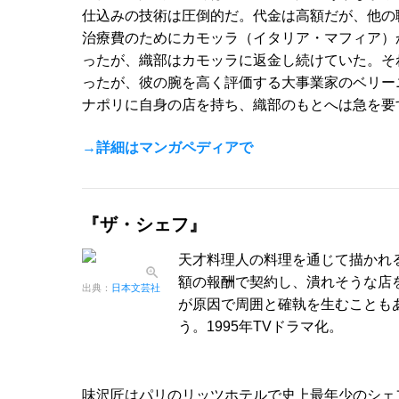
仕込みの技術は圧倒的だ。代金は高額だが、他の
治療費のためにカモッラ（イタリア・マフィア）
ったが、織部はカモッラに返金し続けていた。そ
ったが、彼の腕を高く評価する大事業家のベリー
ナポリに自身の店を持ち、織部のもとへは急を要
→詳細はマンガペディアで
『ザ・シェフ』
天才料理人の料理を通じて描かれ
額の報酬で契約し、潰れそうな店
出典：
日本文芸社
が原因で周囲と確執を生むことも
う。1995年TVドラマ化。
味沢匠はパリのリッツホテルで史上最年少のシェ