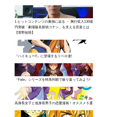
1.ヒットコンテンツの裏側に迫る － 興行収入130億
円突破「劇場版名探偵コナン」を支える音楽とは
【菅野祐悟】
『ハイキュー!!』に登場するリベロ達!
『Fate』シリーズを時系列順で振り返ってみよう!
高身長女子と低身長男子の恋愛漫画！オススメ５選