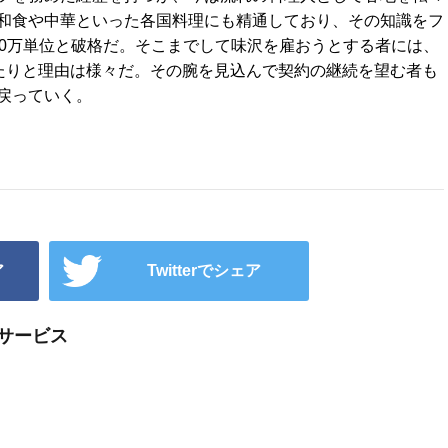
和食や中華といった各国料理にも精通しており、その知識をフ
00万単位と破格だ。そこまでして味沢を雇おうとする者には、
ったりと理由は様々だ。その腕を見込んで契約の継続を望む者も
戻っていく。
ア
Twitterでシェア
リサービス