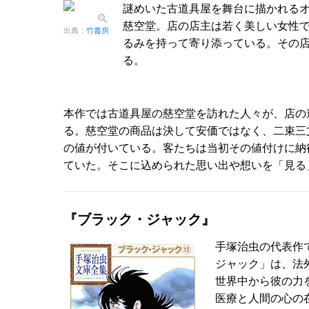
謎めいた古道具屋を舞台に描かれる
慈空堂。店の店主は若く美しい女性
出典：
竹書房
るみを持って寄り添っている。その
る。
本作では古道具屋の慈空堂を訪れた人々が、店の
る。慈空堂の商品は決して安価ではなく、二束三文
の値が付いている。客たちは当初その値付けに納
ていた。そこに込められた思い出や想いを「見る
『ブラック・ジャック』
手塚治虫の代表作
ジャック」は、法
世界中から彼の力
医療と人間の心の