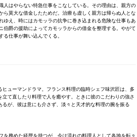
職人はやらない特急仕事をこなしている。その理由は、親方の
から莫大な借金したためだ。治療も虚しく親方は帰らぬ人とな
れゆえ、時にはカモッラの抗争に巻き込まれる危険な仕事もあ
ニ伯爵の援助によってカモッラからの借金を整理する。やがて
する仕事が舞い込んでくる。
るヒューマンドラマ。フランス料理の臨時シェフ味沢匠は、多
を立て直したり料理で人を癒やす。ときに彼のこだわりの強さ
あるが、彼は意にも介さず、淡々と天才的な料理の腕を振る
フを務めた経歴を持つが、今は流れの料理人として各地を転々