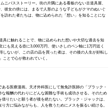
オムニバスストーリー。街の片隅にある看板のない古道具屋、
で、彼女の傍には、まるで人形のような子どもがクマのぬいぐ
店を訪れた者たちは、物に込められた「想い」を知ることにな
道具に触れることで、物に込められた想いや大切な過去を知
にも見える壺に3,000万円、使いさしのペン軸に1万円近く
得しないが、この店の品を買った者は、その後の人生が好転し
」ことで心が救われていく。
である医療漫画。天才外科医にして無免許医師の「ブラック・
外な報酬の代わりにどんな困難な手術も成功させる。そのため
を借りたいと願う者が後を絶たない。ブラック・ジャックは、
在り方に悩みながらも、人を救うためにメスを振るい続ける。