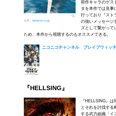
前作キャラのゲス
タを本作では見事
行っており『スト
出典：
Amazon.co.jp
の強いメッセージ
ズとして繋がって
ため、本作から視聴するのもオススメできる。
ニコニコチャンネル ブレイブウィッチ
『HELLSING』
『HELLSING
とそれを討伐する
する武力組織「イ