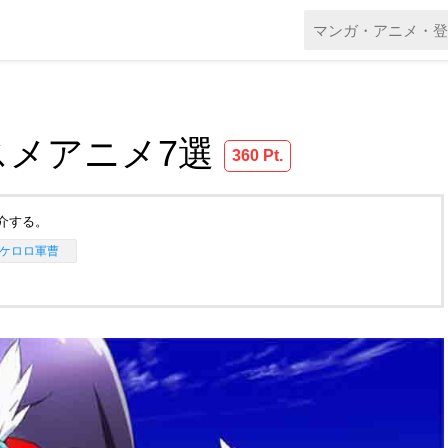
スメアニメ7選
360 Pt.
介する。
ケロロ軍曹