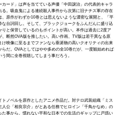
ーカード」は声を当てている声優「中田譲治」の代表的キャラ
れる。吸血鬼による連続殺人事件から次第に旧ナチス軍の存在
は、原作がわずか10巻とは思えないような濃密な展開と、「平
粋な台詞回し。そして、ブラックジョークをふんだんに盛り込
かりと保管しているのもポイントが高い。本作は過去に2度ア
が、断然OVA版を推したい。高い作画、TV版は若干異なる原
まけ映像に至るまでファンなら垂涎物の高いクオリティの出来
からだ。OVAとしてはやや多めの全10巻だが、一度観始めれば
いう間に全巻視聴してしまう事だろう。
イトノベルを原作としたアニメ作品だ。対テロ武装組織「ミス
主人公「相良宗介」がとある任務でヒロイン「千鳥かなめ」の
った事から、慣れない平和な日本での生活のギャップに戸惑い