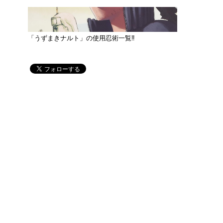
「うずまきナルト」の使用忍術一覧‼