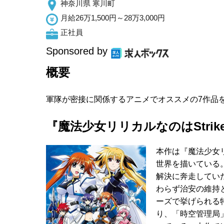
神奈川県 寒川町
月給26万1,500円～28万3,000円
正社員
Sponsored by
概要
軍隊が密接に関係するアニメでオススメの7作品
『魔法少女リリカルなのはStrike
本作は『魔法少女
世界を描いている
解決に奔走してい
わらず治安の維持
ーズで挙げられる
り、「時空管理局