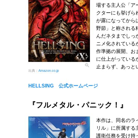
場する主人公「ア
クターにも挙げら
が露になってから
野節」と称される
んだネタまでしっ
ニメ化されている
作準拠の展開、お
に仕上がっている
止まらず、あっと
出典：
Amazon.co.jp
HELLSING 公式ホームページ
『フルメタル・パニック！』
本作は、同名のラ
リル」に所属する
護衛任務を受け持