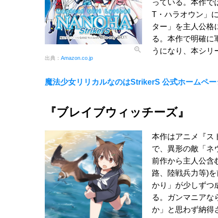
っている。本作で
T・ハラオウン」
ター」を主人公格
る。本作で明確に
うになり、本シリ
出典：
Amazon.co.jp
魔法少女リリカルなのはStrikerS 公式ホームペー
『ブレイブウィッチーズ』
本作はアニメ『ス
で、異形の敵「ネ
前作から主人公含
路、陸戦兵力等)
かり」が少しずつ
る。ガンマニアな
か」と思わず納得