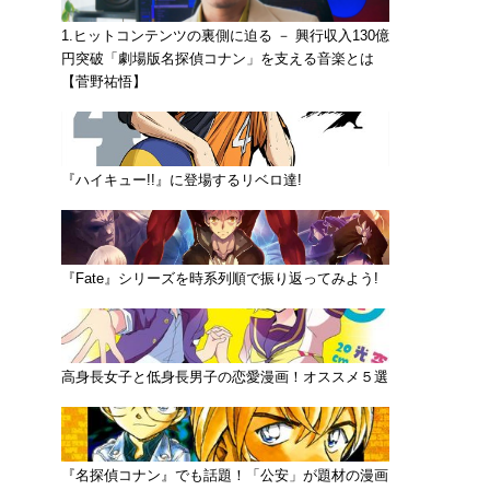
1.ヒットコンテンツの裏側に迫る － 興行収入130億
円突破「劇場版名探偵コナン」を支える音楽とは
【菅野祐悟】
『ハイキュー!!』に登場するリベロ達!
『Fate』シリーズを時系列順で振り返ってみよう!
高身長女子と低身長男子の恋愛漫画！オススメ５選
『名探偵コナン』でも話題！「公安」が題材の漫画