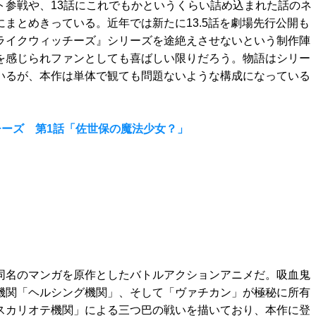
ト参戦や、13話にこれでもかというくらい詰め込まれた話のネ
にまとめきっている。近年では新たに13.5話を劇場先行公開も
ライクウィッチーズ』シリーズを途絶えさせないという制作陣
を感じられファンとしても喜ばしい限りだろう。物語はシリー
いるが、本作は単体で観ても問題ないような構成になっている
ーズ 第1話「佐世保の魔法少女？」
』は同名のマンガを原作としたバトルアクションアニメだ。吸血鬼
機関「ヘルシング機関」、そして「ヴァチカン」が極秘に所有
スカリオテ機関」による三つ巴の戦いを描いており、本作に登