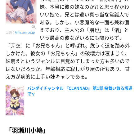
妹。本当に彼の妹なのか?! と思う程かわ
いい娘で、兄とは違い真っ当な常識人で
ある。しかし、小悪魔的な一面も兼ね備
えており、主人公の「朋也」は「渚」と
出典：
Amazon.co.jp
いう最高の彼女がいるにも関わらず、
「芽衣」に「お兄ちゃん」と呼ばれ、危うく道を踏み外
しかけた。彼女の「お兄ちゃん」の破壊力は凄まじく、
妹萌えというジャンルに目覚めてしまった方も多いので
はないだろうか。年齢相応に寂しがり屋の所もあり、甘
え方が病的に上手い妹キャラである。
バンダイチャンネル 『CLANNAD』 第1話 桜舞い散る坂道
でｖ
「羽瀬川小鳩」