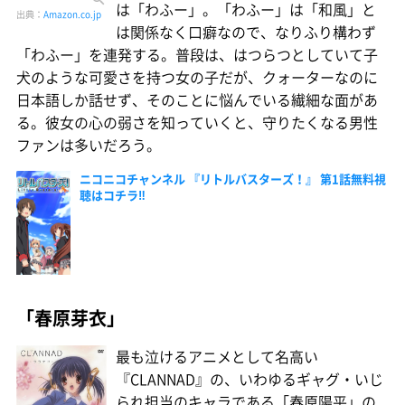
は「わふー」。「わふー」は「和風」と
出典：
Amazon.co.jp
は関係なく口癖なので、なりふり構わず
「わふー」を連発する。普段は、はつらつとしていて子
犬のような可愛さを持つ女の子だが、クォーターなのに
日本語しか話せず、そのことに悩んでいる繊細な面があ
る。彼女の心の弱さを知っていくと、守りたくなる男性
ファンは多いだろう。
ニコニコチャンネル 『リトルバスターズ！』 第1話無料視
聴はコチラ‼
「春原芽衣」
最も泣けるアニメとして名高い
『CLANNAD』の、いわゆるギャグ・いじ
られ担当のキャラである「春原陽平」の