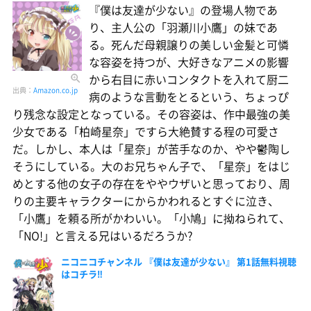
『僕は友達が少ない』の登場人物であ
り、主人公の「羽瀬川小鷹」の妹であ
る。死んだ母親譲りの美しい金髪と可憐
な容姿を持つが、大好きなアニメの影響
から右目に赤いコンタクトを入れて厨二
出典：
Amazon.co.jp
病のような言動をとるという、ちょっぴ
り残念な設定となっている。その容姿は、作中最強の美
少女である「柏崎星奈」ですら大絶賛する程の可愛さ
だ。しかし、本人は「星奈」が苦手なのか、やや鬱陶し
そうにしている。大のお兄ちゃん子で、「星奈」をはじ
めとする他の女子の存在をややウザいと思っており、周
りの主要キャラクターにからかわれるとすぐに泣き、
「小鷹」を頼る所がかわいい。「小鳩」に拗ねられて、
「NO!」と言える兄はいるだろうか?
ニコニコチャンネル 『僕は友達が少ない』 第1話無料視聴
はコチラ‼