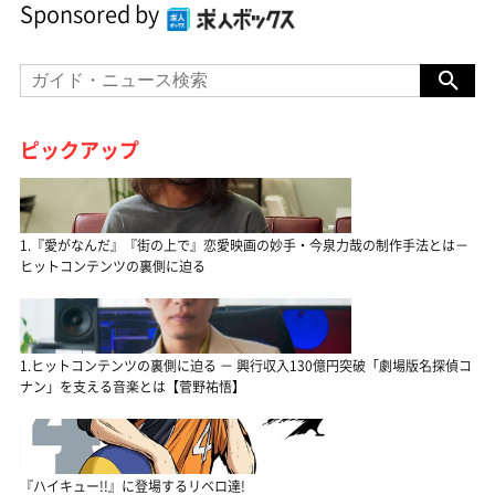
Sponsored by
ピックアップ
1.『愛がなんだ』『街の上で』恋愛映画の妙手・今泉力哉の制作手法とは－
ヒットコンテンツの裏側に迫る
1.ヒットコンテンツの裏側に迫る － 興行収入130億円突破「劇場版名探偵コ
ナン」を支える音楽とは【菅野祐悟】
『ハイキュー!!』に登場するリベロ達!