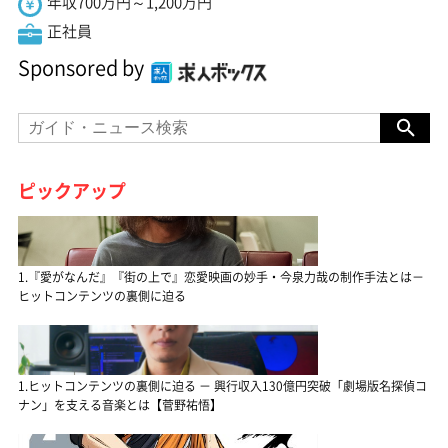
年収700万円～1,200万円
正社員
Sponsored by
ピックアップ
1.『愛がなんだ』『街の上で』恋愛映画の妙手・今泉力哉の制作手法とは－
ヒットコンテンツの裏側に迫る
1.ヒットコンテンツの裏側に迫る － 興行収入130億円突破「劇場版名探偵コ
ナン」を支える音楽とは【菅野祐悟】