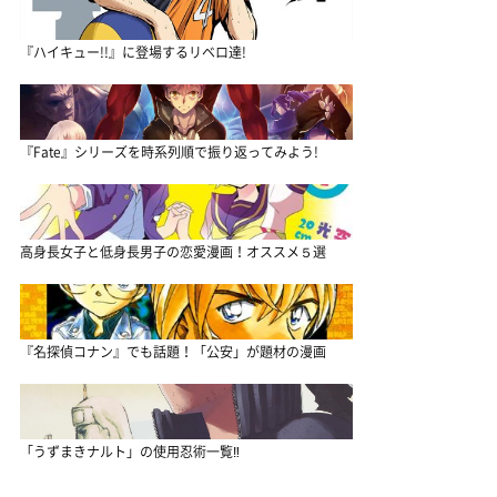
『ハイキュー!!』に登場するリベロ達!
『Fate』シリーズを時系列順で振り返ってみよう!
高身長女子と低身長男子の恋愛漫画！オススメ５選
『名探偵コナン』でも話題！「公安」が題材の漫画
「うずまきナルト」の使用忍術一覧‼