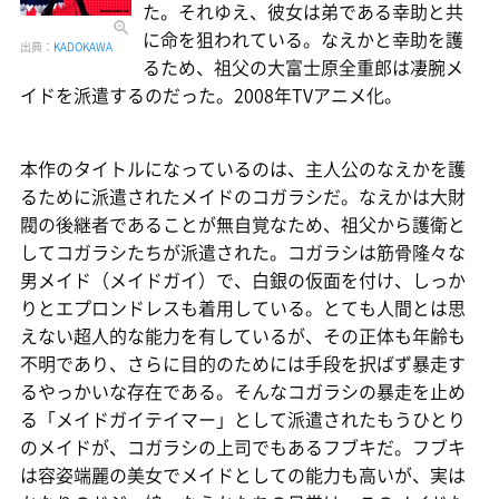
た。それゆえ、彼女は弟である幸助と共
に命を狙われている。なえかと幸助を護
出典：
KADOKAWA
るため、祖父の大富士原全重郎は凄腕メ
イドを派遣するのだった。2008年TVアニメ化。
本作のタイトルになっているのは、主人公のなえかを護
るために派遣されたメイドのコガラシだ。なえかは大財
閥の後継者であることが無自覚なため、祖父から護衛と
してコガラシたちが派遣された。コガラシは筋骨隆々な
男メイド（メイドガイ）で、白銀の仮面を付け、しっか
りとエプロンドレスも着用している。とても人間とは思
えない超人的な能力を有しているが、その正体も年齢も
不明であり、さらに目的のためには手段を択ばず暴走す
るやっかいな存在である。そんなコガラシの暴走を止め
る「メイドガイテイマー」として派遣されたもうひとり
のメイドが、コガラシの上司でもあるフブキだ。フブキ
は容姿端麗の美女でメイドとしての能力も高いが、実は