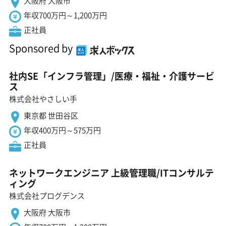
大阪府 大阪市
年収700万円～1,200万円
正社員
Sponsored by
社内SE「インフラ管理」/医療・福祉・介護サービ
ス
株式会社やさしい手
東京都 世田谷区
年収400万円～575万円
正社員
ネットワークエンジニア 上級管理職/ITコンサルテ
ィング
株式会社プログデンス
大阪府 大阪市