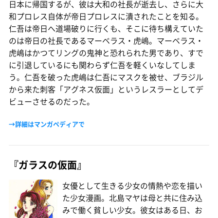
日本に帰国するが、彼は大和の社長が逝去し、さらに大
和プロレス自体が帝日プロレスに潰されたことを知る。
仁吾は帝日へ道場破りに行くも、そこに待ち構えていた
のは帝日の社長であるマーベラス・虎嶋。マーベラス・
虎嶋はかつてリングの鬼神と恐れられた男であり、すで
に引退しているにも関わらず仁吾を軽くいなしてしま
う。仁吾を破った虎嶋は仁吾にマスクを被せ、ブラジル
から来た刺客「アグネス仮面」というレスラーとしてデ
ビューさせるのだった。
→詳細はマンガペディアで
『ガラスの仮面』
女優として生きる少女の情熱や恋を描い
た少女漫画。北島マヤは母と共に住み込
みで働く貧しい少女。彼女はある日、お