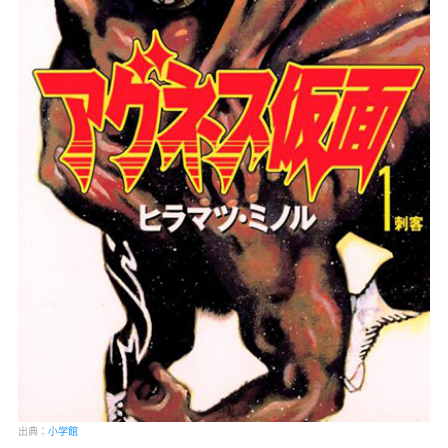
出典：
小学館