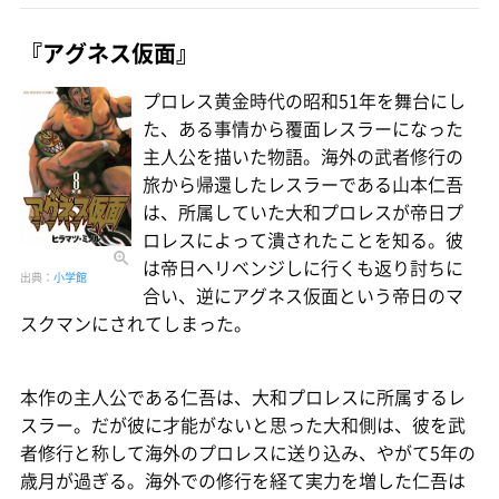
『アグネス仮面』
プロレス黄金時代の昭和51年を舞台にし
た、ある事情から覆面レスラーになった
主人公を描いた物語。海外の武者修行の
旅から帰還したレスラーである山本仁吾
は、所属していた大和プロレスが帝日プ
ロレスによって潰されたことを知る。彼
は帝日へリベンジしに行くも返り討ちに
出典：
小学館
合い、逆にアグネス仮面という帝日のマ
スクマンにされてしまった。
本作の主人公である仁吾は、大和プロレスに所属するレ
スラー。だが彼に才能がないと思った大和側は、彼を武
者修行と称して海外のプロレスに送り込み、やがて5年の
歳月が過ぎる。海外での修行を経て実力を増した仁吾は