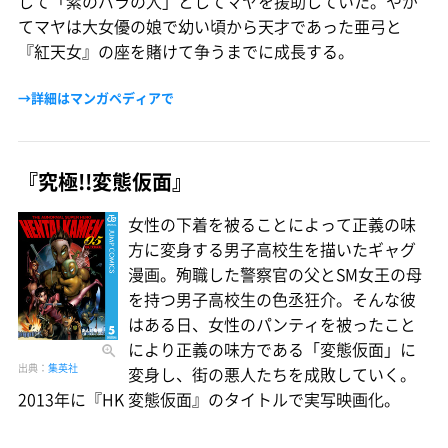
して「紫のバラの人」としてマヤを援助していた。やが
てマヤは大女優の娘で幼い頃から天才であった亜弓と
『紅天女』の座を賭けて争うまでに成長する。
→詳細はマンガペディアで
『究極!!変態仮面』
女性の下着を被ることによって正義の味
方に変身する男子高校生を描いたギャグ
漫画。殉職した警察官の父とSM女王の母
を持つ男子高校生の色丞狂介。そんな彼
はある日、女性のパンティを被ったこと
により正義の味方である「変態仮面」に
出典：
集英社
変身し、街の悪人たちを成敗していく。
2013年に『HK 変態仮面』のタイトルで実写映画化。