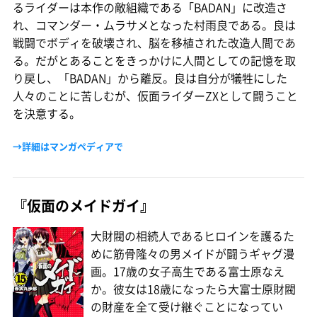
るライダーは本作の敵組織である「BADAN」に改造さ
れ、コマンダー・ムラサメとなった村雨良である。良は
戦闘でボディを破壊され、脳を移植された改造人間であ
る。だがとあることをきっかけに人間としての記憶を取
り戻し、「BADAN」から離反。良は自分が犠牲にした
人々のことに苦しむが、仮面ライダーZXとして闘うこと
を決意する。
→詳細はマンガペディアで
『仮面のメイドガイ』
大財閥の相続人であるヒロインを護るた
めに筋骨隆々の男メイドが闘うギャグ漫
画。17歳の女子高生である富士原なえ
か。彼女は18歳になったら大富士原財閥
の財産を全て受け継ぐことになってい