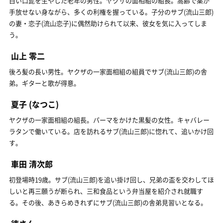
白い口髭を生やした老年の男性。ヤクザの面相組の組長。高齢で薬が
手放せない身ながら、多くの利権を握っている。子分のサブ(流山三郎)
の妻・恋子(流山恋子)に偶然助けられて以来、彼女を気に入ってしま
う。
山上 零二
後ろ髪の長い男性。ヤクザの一家面相組の組員でサブ(流山三郎)の舎
弟。ギターと歌が得意。
夏子
(なつこ)
ヤクザの一家面相組の組長。パーマをかけた黒髪の女性。キャバレー
ラタンで働いている。店を訪れるサブ(流山三郎)に惚れて、追いかけ回
す。
車田 清次郎
初登場時19歳。サブ(流山三郎)を追い掛け回し、兄弟の盃を交わしてほ
しいと再三願うが断られ、三和食品という弁当屋を紹介され就職す
る。その後、あきらめきれずにサブ(流山三郎)の舎弟見習いとなる。