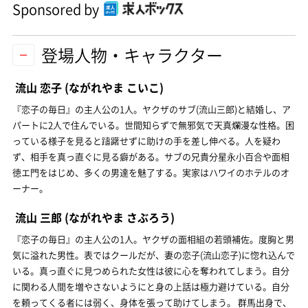
Sponsored by
登場人物・キャラクター
流山 恋子
(ながれやま こいこ)
『恋子の毎日』の主人公の1人。ヤクザのサブ(流山三郎)と結婚し、ア
パートに2人で住んでいる。世間知らずで無邪気で天真爛漫な性格。困
っている様子を見ると躊躇せずに助けの手を差し伸べる。人を疑わ
ず、相手を真っ直ぐに見る癖がある。サブの兄貴分星永小百合や面相
徳エ門をはじめ、多くの男達を魅了する。実家はハワイのホテルのオ
ーナー。
流山 三郎
(ながれやま さぶろう)
『恋子の毎日』の主人公の1人。ヤクザの面相組の若頭補佐。度胸と男
気に溢れた男性。表ではクールだが、妻の恋子(流山恋子)に惚れ込んで
いる。真っ直ぐに見つめられた女性は彼に心を奪われてしまう。自分
に関わる人間を増やさないようにと身の上話は極力避けている。自分
を頼ってくる者には弱く、身体を張って助けてしまう。 群馬出身で、