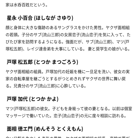
家は水呑百姓だという。
星永 小百合
(ほしなが さゆり)
顔と身体に大きな傷跡のあるサングラスをかけた男性。ヤクザ面相組
の若頭。子分のサブ(流山三郎)の女房恋子(流山恋子)を気に入って、た
びたび家を訪問するようになる。強面だが、サブ(流山三郎)、マツ(戸
塚松五郎)、レイジ達舎弟を大事にしている。 妻と奨学生の娘がいる。
戸塚 松五郎
(とつか まつごろう)
ヤクザ面相組の組員。戸塚加代の妊娠を機に一旦足を洗い、彼女の実
家の自転車屋を継ごうとするがつとめきれずヤクザの世界に舞い戻
る。兄貴分のサブ(流山三郎)に心酔している。
戸塚 加代
(とつか かよ)
マツ(戸塚松五郎)の彼女。子どもを身籠って彼の妻となる。以前は個室
マッサージで働いていた。恋子(流山恋子)の元に度々相談に訪れる。
面相 徳エ門
(めんそう とくえもん)