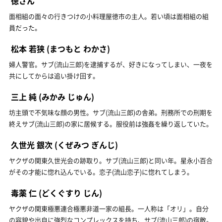
徳さん
面相組の面々の行きつけの小料理屋徳市の主人。若い頃は面相組の組
員だった。
松本 若狭
(まつもと わかさ)
婦人警官。サブ(流山三郎)を逮捕するが、好きになってしまい、一夜を
共にしてからは追い掛け回す。
三上 純
(みかみ じゅん)
坊主頭で不気味な顔の男性。サブ(流山三郎)の舎弟。刑務所での刑期を
終えサブ(流山三郎)の家に居候する。服役前は強姦を繰り返していた。
久世光 銀次
(くぜみつ ぎんじ)
ヤクザの関東久世光会の跡取り。サブ(流山三郎)と同い年。星永小百合
がその才能に惚れ込んでいる。恋子(流山恋子)に惚れてしまう。
毒薬 仁
(どくぐすり じん)
ヤクザの関東極悪連合極悪非道一家の組長。一人称は「オリ」。自分
の容貌や出自に強烈なコンプレックスを持ち、サブ(流山三郎)の宿敵。