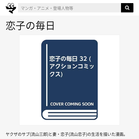
恋子の毎日
ヤクザのサブ(流山三郎)と妻・恋子(流山恋子)の生活を描いた漫画。