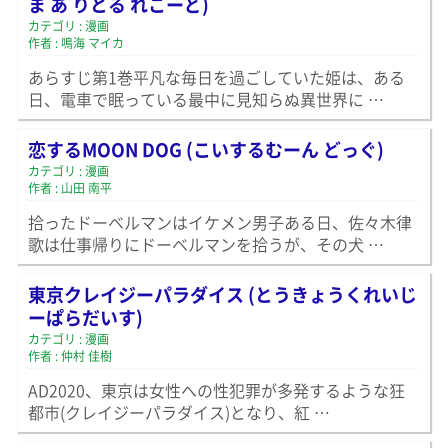
ま あ りとる れこーど)
カテゴリ : 漫画
作者 : 鳴海 マイカ
あらすじ第1巻平凡な毎日を過ごしていた姫は、ある
日、電車で眠っている最中に見知らぬ異世界に …
恋するMOON DOG (こいするむーん どっぐ)
カテゴリ : 漫画
作者 : 山田 南平
拾ったドーベルマンはイケメン男子ある日、佐々木律
歌は仕事帰りにドーベルマンを拾うが、その犬 …
東京クレイジーパラダイス (とうきょうくれいじ
ーぱらだいす)
カテゴリ : 漫画
作者 : 仲村 佳樹
AD2020、東京は女性への性犯罪が多発するような狂
都市(クレイジーパラダイス)となり、紅 …