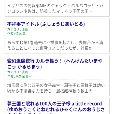
イギリスの情報部MI6のジャック・バルバロッサ・バ
ンコラン少佐は、訪英したマリネラ王国の王 …
不祥事アイドル (ふしょうじあいどる)
カテゴリ : 漫画
作者 : 慎本 真
あらすじ第1巻過去に不祥事を起こし、表舞台から消
えることになった東雲きよしだったが、社長か …
変幻退魔夜行 カルラ舞う！ (へんげんたいまや
こう かるらまう)
カテゴリ : 漫画
作者 : 永久保 貴一
埼玉県に住む双子の女子高生・扇翔子と扇舞子は幼い
頃から不思議な力を持ち、迦桜羅神教の教主の …
夢王国と眠れる100人の王子様 a little record
(ゆめおうこくとねむれるひゃくにんのおうじさ