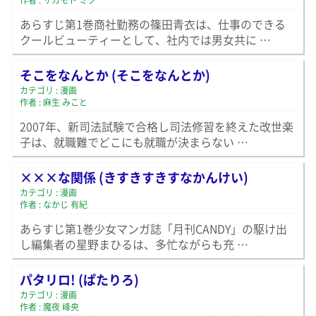
作者 : サカモト ミク
あらすじ第1巻商社勤務の篠田青衣は、仕事のできる
クールビューティーとして、社内では男女共に …
そこをなんとか (そこをなんとか)
カテゴリ : 漫画
作者 : 麻生 みこと
2007年、新司法試験で合格し司法修習を終えた改世楽
子は、就職難でどこにも就職が決まらない …
×××な関係 (きすきすきすなかんけい)
カテゴリ : 漫画
作者 : なかじ 有紀
あらすじ第1巻少女マンガ誌「月刊CANDY」の駆け出
し編集者の星野まひるは、多忙ながらも充 …
パタリロ! (ぱたりろ)
カテゴリ : 漫画
作者 : 魔夜 峰央