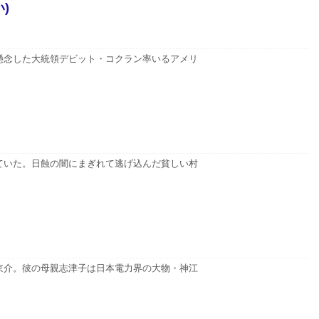
)
懸念した大統領デビット・コクラン率いるアメリ
ていた。日蝕の闇にまぎれて逃げ込んだ貧しい村
京介。彼の母親志津子は日本電力界の大物・神江