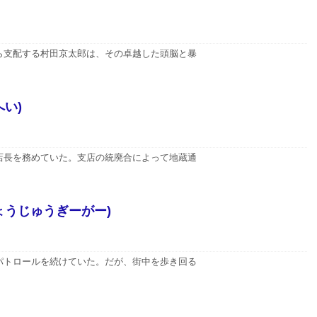
ら支配する村田京太郎は、その卓越した頭脳と暴
い)
店長を務めていた。支店の統廃合によって地蔵通
ょうじゅうぎーがー)
パトロールを続けていた。だが、街中を歩き回る