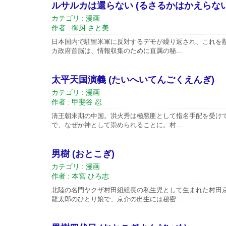
ルサルカは還らない (るさるかはかえらない
カテゴリ : 漫画
作者 : 御厨 さと美
日本国内で駐留米軍に反対するデモが繰り返され、これを
カ政府首脳は、情報収集のために直属の秘...
太平天国演義 (たいへいてんごくえんぎ)
カテゴリ : 漫画
作者 : 甲斐谷 忍
清王朝末期の中国。洪火秀は極悪匪として指名手配を受け
で、なぜか神として崇められることに。村...
男樹 (おとこぎ)
カテゴリ : 漫画
作者 : 本宮 ひろ志
北陸の名門ヤクザ村田組組長の私生児として生まれた村田
龍太郎のひとり娘で、京介の出生には秘密...