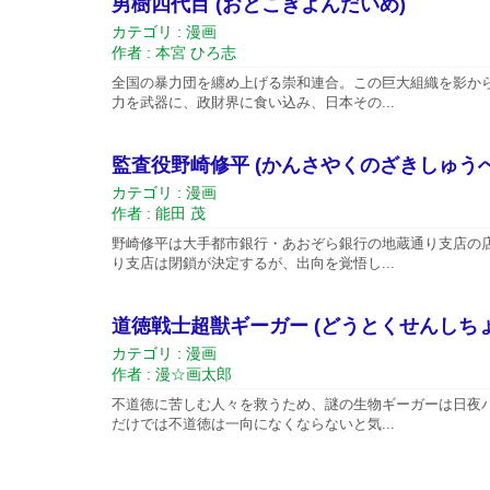
男樹四代目 (おとこぎよんだいめ)
カテゴリ : 漫画
作者 : 本宮 ひろ志
全国の暴力団を纏め上げる崇和連合。この巨大組織を影か
力を武器に、政財界に食い込み、日本その...
監査役野崎修平 (かんさやくのざきしゅうへ
カテゴリ : 漫画
作者 : 能田 茂
野崎修平は大手都市銀行・あおぞら銀行の地蔵通り支店の
り支店は閉鎖が決定するが、出向を覚悟し...
道徳戦士超獣ギーガー (どうとくせんしち
カテゴリ : 漫画
作者 : 漫☆画太郎
不道徳に苦しむ人々を救うため、謎の生物ギーガーは日夜
だけでは不道徳は一向になくならないと気...