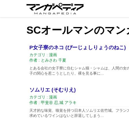
SCオールマンのマン
P女子寮のネコ (ぴーじょしりょうのねこ)
カテゴリ : 漫画
作者 : とみさわ 千夏
とある会社の女子寮に住むシャム猫・シャムは、人間の女
子の関心を惹こうとしたり、裸を見る事に...
ソムリエ (そむりえ)
カテゴリ : 漫画
作者 : 甲斐谷 忍,城 アラキ
天才的な味覚、嗅覚を持つ日本人ソムリエ佐竹城。フラン
求めているワインはないと辞退してしまう...