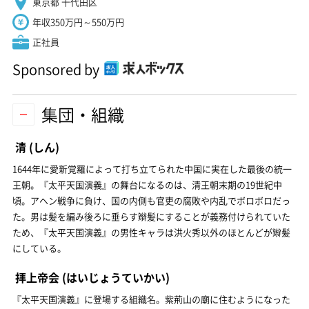
東京都 千代田区
年収350万円～550万円
正社員
Sponsored by
集団・組織
清
(しん)
1644年に愛新覚羅によって打ち立てられた中国に実在した最後の統一
王朝。『太平天国演義』の舞台になるのは、清王朝末期の19世紀中
頃。アヘン戦争に負け、国の内側も官吏の腐敗や内乱でボロボロだっ
た。男は髪を編み後ろに垂らす辮髪にすることが義務付けられていた
ため、『太平天国演義』の男性キャラは洪火秀以外のほとんどが辮髪
にしている。
拝上帝会
(はいじょうていかい)
『太平天国演義』に登場する組織名。紫荊山の廟に住むようになった