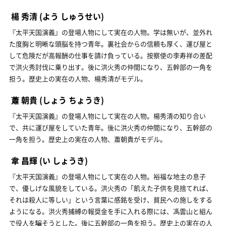
楊 秀清
(よう しゅうせい)
『太平天国演義』の登場人物にして実在の人物。学は無いが、並外れ
た度胸と明晰な頭脳を持つ青年。裏社会からの信頼も厚く、運び屋と
して危険だが高報酬の仕事を請け負っている。按察使の李寿祥の差配
で洪火秀討伐に乗り出す。後に洪火秀の仲間になり、五幹部の一角を
担う。歴史上の実在の人物、楊秀清がモデル。
蕭 朝貴
(しょう ちょうき)
『太平天国演義』の登場人物にして実在の人物。楊秀清の知り合い
で、共に運び屋をしていた青年。後に洪火秀の仲間になり、五幹部の
一角を担う。歴史上の実在の人物、蕭朝貴がモデル。
韋 昌輝
(い しょうき)
『太平天国演義』の登場人物にして実在の人物。裕福な地主の息子
で、優しげな風貌をしている。洪火秀の「飢えた子供を見捨てれば、
それは殺人に等しい」という言葉に感銘を受け、貧民への施しをする
ようになる。洪火秀捕縛の報奨金を手に入れる際には、馮雲山と組ん
で役人を騙そうとした。後に五幹部の一角を担う。歴史上の実在の人