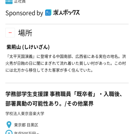
正社員
Sponsored by
場所
紫荊山
(しけいざん)
『太平天国演義』に登場する中国南部、広西省にある実在の地名。洪
火秀が日蝕の日に闇にまぎれて流れ着いた貧しい村があった。この村
には北方から移住してきた客家が多く住んでいた。
学務部学生支援課 事務職員「既卒者」・入職後、
部署異動の可能性あり。/その他業界
学校法人東京音楽大学
東京都 目黒区
年収500万円～