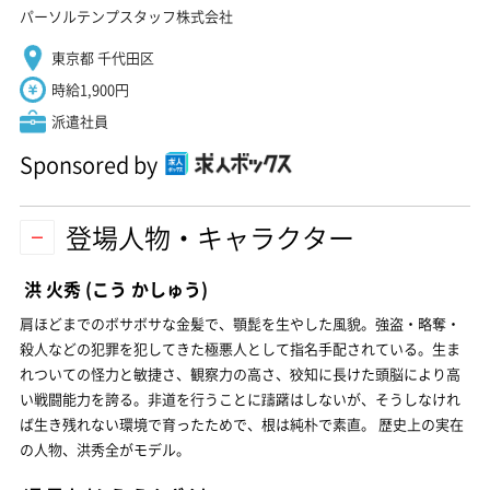
パーソルテンプスタッフ株式会社
東京都 千代田区
時給1,900円
派遣社員
Sponsored by
登場人物・キャラクター
洪 火秀
(こう かしゅう)
肩ほどまでのボサボサな金髪で、顎髭を生やした風貌。強盗・略奪・
殺人などの犯罪を犯してきた極悪人として指名手配されている。生ま
れついての怪力と敏捷さ、観察力の高さ、狡知に長けた頭脳により高
い戦闘能力を誇る。非道を行うことに躊躇はしないが、そうしなけれ
ば生き残れない環境で育ったためで、根は純朴で素直。 歴史上の実在
の人物、洪秀全がモデル。