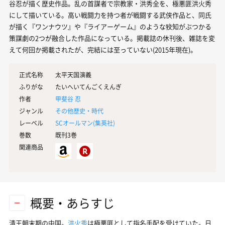
谷忍が描く歴史作品。乱の首謀者で宗教家・洪秀全を、極悪匪洪火秀
にして描いている。高い戦闘力を持つ者が戦闘する武侠作品と、同氏
が描く『ワンナウツ』や『ライアーゲーム』のような狡知がぶつかる
策謀劇の2つが融合した作品になっている。掲載誌の休刊後、雑誌を変
えて何回か掲載されたが、完結には至っていない(2015年現在)。
正式名称
太平天国演義
ふりがな
たいへいてんごくえんぎ
作者
甲斐谷 忍
ジャンル
その他歴史・時代
レーベル
SCオールマン(
集英社
)
巻数
既刊3巻
関連商品
概要・あらすじ
清王朝末期の中国。
洪火秀
は極悪匪として指名手配を受けていた。日