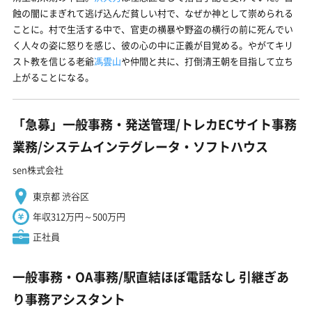
蝕の闇にまぎれて逃げ込んだ貧しい村で、なぜか神として崇められる
ことに。村で生活する中で、官吏の横暴や野盗の横行の前に死んでい
く人々の姿に怒りを感じ、彼の心の中に正義が目覚める。やがてキリ
スト教を信じる老爺
馮雲山
や仲間と共に、打倒清王朝を目指して立ち
上がることになる。
「急募」一般事務・発送管理/トレカECサイト事務
業務/システムインテグレータ・ソフトハウス
sen株式会社
東京都 渋谷区
年収312万円～500万円
正社員
一般事務・OA事務/駅直結ほぼ電話なし 引継ぎあ
り事務アシスタント