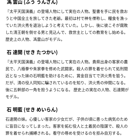
馮 雲山
(ふう うんざん)
『太平天国演義』の登場人物にして実在の人物。聖書を手に民を救お
うと中国全土を旅してきた老爺。最初は村で神を僭称し、糧食を漁っ
ていた洪火秀を退治しようと考えていた。しかし、後に彼こそが腐敗
した清王朝を倒せる男と見込んで、救世主としての教育をし始める。
歴史上の人物、馮雲山がモデル。
石 達開
(せき たつかい)
『太平天国演義』の登場人物にして実在の人物。貴県出身の客家の農
民で、八極拳や朱家拳を修めた武闘家。殺人の罪を着せられて処刑間
近となった妹の石明藍を助けるために、賞金目当てで洪火秀を狙う。
だが、清の役人同知に騙されているのを知り、洪火秀の仲間になる。
後に五幹部の一角を担うようになる。 歴史上の実在の人物、石達開が
モデル。
石 明藍
(せき めいらん)
石達開の妹。心優しい客家の少女だが、子供の頃に患った病気のため
に盲目になってしまった。客家を妬む役人と土着民の陰謀で、殺人の
罪を着せられ捕縛される。看守の辱めを受けるのを拒み自刃する。