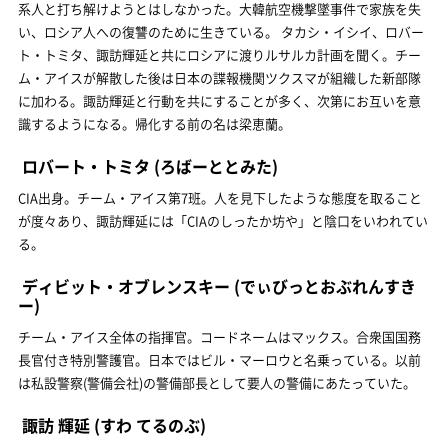
系人と打ち解けようとはしなかった。大韓航空機撃墜事件で家族を失
い、ロシア人への復讐のために生きている。 タカシ・イシイ、ロバー
ト・トミタ、諏訪輝延と共にロシアに渡りルサルカ計画を聞く。チー
ム・アイスが解散した後は日本の諜報機関ツクスマが組織した新部隊
に加わる。諏訪輝延と行動を共にすることが多く、次第にお互いを意
識するようになる。帰化する前の名は梁恵蘭。
ロバート・トミタ
(ろばーととみた)
CIA出身。チーム・アイス第7班。人を見下したような態度を取ること
が度々あり、諏訪輝延には「CIAのしったか坊や」と陰口をいわれてい
る。
ディビット・オブレンスキー
(でぃびっとおぶれんすき
ー)
チーム・アイス全体の指揮官。コードネームはマックス。合衆国国務
長官付き特別警護官。日本ではビル・マーロウと名乗っている。以前
は私設警察(警備会社)の警備部長として要人の警備にあたっていた。
諏訪 輝延
(すわ てるのぶ)