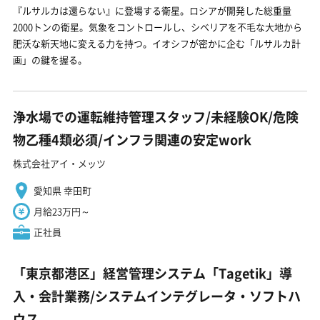
『ルサルカは還らない』に登場する衛星。ロシアが開発した総重量
2000トンの衛星。気象をコントロールし、シベリアを不毛な大地から
肥沃な新天地に変える力を持つ。イオシフが密かに企む「ルサルカ計
画」の鍵を握る。
浄水場での運転維持管理スタッフ/未経験OK/危険
物乙種4類必須/インフラ関連の安定work
株式会社アイ・メッツ
愛知県 幸田町
月給23万円～
正社員
「東京都港区」経営管理システム「Tagetik」導
入・会計業務/システムインテグレータ・ソフトハ
ウス