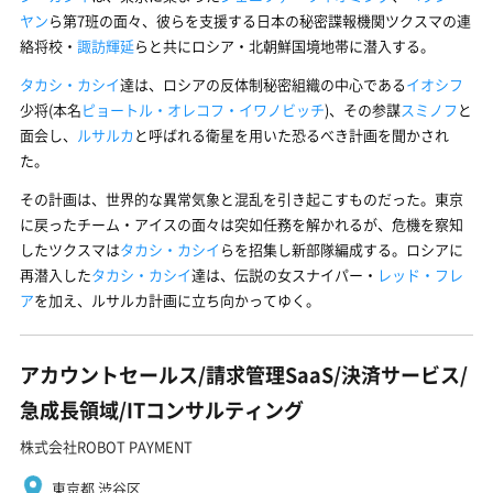
ヤン
ら第7班の面々、彼らを支援する日本の秘密諜報機関ツクスマの連
絡将校・
諏訪輝延
らと共にロシア・北朝鮮国境地帯に潜入する。
タカシ・カシイ
達は、ロシアの反体制秘密組織の中心である
イオシフ
少将(本名
ピョートル・オレコフ・イワノビッチ
)、その参謀
スミノフ
と
面会し、
ルサルカ
と呼ばれる衛星を用いた恐るべき計画を聞かされ
た。
その計画は、世界的な異常気象と混乱を引き起こすものだった。東京
に戻ったチーム・アイスの面々は突如任務を解かれるが、危機を察知
したツクスマは
タカシ・カシイ
らを招集し新部隊編成する。ロシアに
再潜入した
タカシ・カシイ
達は、伝説の女スナイパー・
レッド・フレ
ア
を加え、ルサルカ計画に立ち向かってゆく。
アカウントセールス/請求管理SaaS/決済サービス/
急成長領域/ITコンサルティング
株式会社ROBOT PAYMENT
東京都 渋谷区