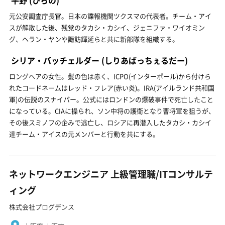
元公安調査庁長官。日本の諜報機関ツクスマの代表者。チーム・アイ
スが解散した後、残党のタカシ・カシイ、ジェニファ・ワイオミン
グ、ヘラン・ヤンや諏訪輝延らと共に新部隊を組織する。
シリア・バッチェルダー
(しりあばっちぇるだー)
ロングヘアの女性。髪の色は赤く、ICPO(インターポール)から付けら
れたコードネームはレッド・フレア(赤い炎)。IRA(アイルランド共和国
軍)の伝説のスナイパー。公式にはロンドンの爆破事件で死亡したこと
になっている。CIAに操られ、ソン中将の護衛となり曹将軍を狙うが、
その後スミノフの企みで逃亡し、ロシアに再潜入したタカシ・カシイ
達チーム・アイスの元メンバーと行動を共にする。
ネットワークエンジニア 上級管理職/ITコンサルテ
ィング
株式会社プログデンス