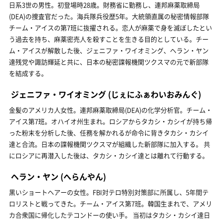
日系3世の男性。初登場時28歳。財務省に勤務し、連邦麻薬取締局
(DEA)の捜査官だった。海兵隊兵役歴5年。大統領直属の秘密情報部隊
チーム・アイスの第7班に抜擢される。恋人が麻薬で身を滅ぼしたとい
う過去を持ち、麻薬密売人を殺すことを生きる目的としている。チー
ム・アイスが解散した後、ジェニファ・ワイオミング、ヘラン・ヤン
達残党や諏訪輝延と共に、日本の秘密諜報機関ツクスマの元で新部隊
を結成する。
ジェニファ・ワイオミング
(じぇにふぁわいおみんぐ)
金髪のアメリカ人女性。連邦麻薬取締局(DEA)の化学分析官。チーム・
アイス第7班。オハイオ州生まれ。ロシアからタカシ・カシイが持ち帰
った粉末を分析した後、任務を解かれるが命令に背きタカシ・カシイ
達と合流。日本の諜報機関ツクスマが組織した新部隊に加入する。 共
にロシアに再潜入した後は、タカシ・カシイ達とは離れて行動する。
ヘラン・ヤン
(へらんやん)
黒いショートヘアーの女性。FBI対テロ特別対策部に所属し、5年間テ
ロリストと戦ってきた。チーム・アイス第7班。韓国生まれで、アメリ
カ合衆国に帰化したテコンドーの使い手。 当初はタカシ・カシイ達日