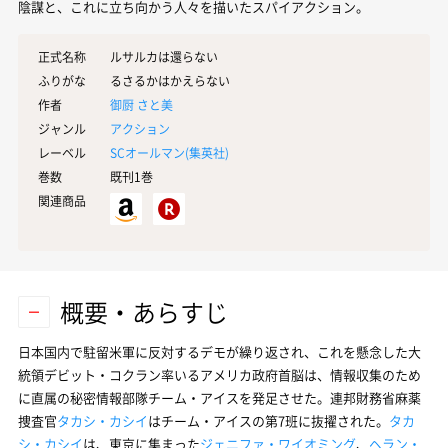
陰謀と、これに立ち向かう人々を描いたスパイアクション。
正式名称
ルサルカは還らない
ふりがな
るさるかはかえらない
作者
御厨 さと美
ジャンル
アクション
レーベル
SCオールマン(
集英社
)
巻数
既刊1巻
関連商品
概要・あらすじ
日本国内で駐留米軍に反対するデモが繰り返され、これを懸念した大
統領デビット・コクラン率いるアメリカ政府首脳は、情報収集のため
に直属の秘密情報部隊チーム・アイスを発足させた。連邦財務省麻薬
捜査官
タカシ・カシイ
はチーム・アイスの第7班に抜擢された。
タカ
シ・カシイ
は、東京に集まった
ジェニファ・ワイオミング
、
ヘラン・