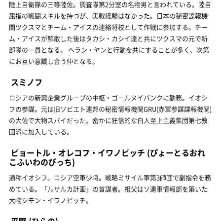
陸上自衛隊の三等陸佐。調査隊第2分室の名物男と言われている。陸自
屈指の戦闘スキルを持つが、実戦経験はなかった。日本の秘密諜報機
関ツクスマとチーム・アイスの連絡将校として作戦に参加する。チー
ム・アイスが解散した後はタカシ・カシイ達と共にツクスマの元で新
部隊の一員となる。 ヘラン・ヤンと行動を共にすることが多く、次第
にお互い意識し合う仲となる。
スミノフ
ロシアの新興企業グループの中枢・ゴールヌイバンクに勤務。イオシ
フの参謀。元は旧ソビエト連邦の秘密情報機関GRU(赤軍参謀諜報機関)
の大佐で大物スパイだった。密かに狂信的な白人至上主義集団第七教
団派に加入している。
ピョートル・オレコフ・イワノビッチ
(ぴょーとるおれ
こふいわのびっち)
通称イオシフ。ロシア空軍少将。戦略ミサイル軍第3師団で副指令を務
めている。「ルサルカ計画」の首謀者。祖父はソ連軍情報部を築いた
大物シモン・イワノビッチ。
平野
(ひらの)