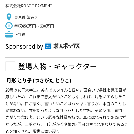
株式会社ROBOT PAYMENT
東京都 渋谷区
年収450万円～600万円
正社員
Sponsored by
登場人物・キャラクター
月形 とり子
(つきがた とりこ)
20歳の女子大学生。美人でスタイルも良い。面食いで男性を見る目が
厳しいため、これまで恋人がいたこともなければ、片想いすらしたこ
とがない。口が悪く、言いたいことはハッキリ言うが、本当のことし
か言わない。竹を割ったようなサッパリした性格。その反面、面倒く
さがりで怠け者、という厄介な性質も持つ。車にはねられて死ぬはず
だったが、三船から、自分がかぐや姫の8回目の生まれ変わりであるこ
とを知らされ、現世に舞い戻る。