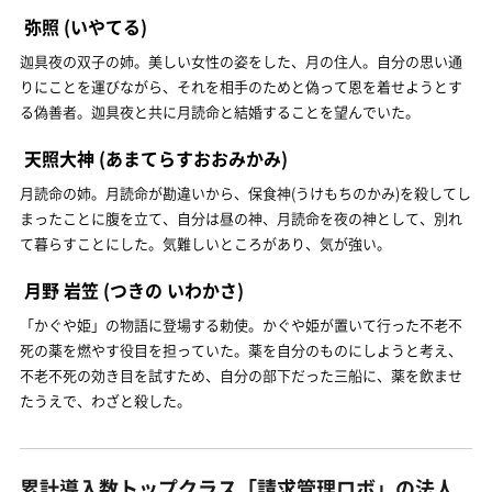
弥照
(いやてる)
迦具夜の双子の姉。美しい女性の姿をした、月の住人。自分の思い通
りにことを運びながら、それを相手のためと偽って恩を着せようとす
る偽善者。迦具夜と共に月読命と結婚することを望んでいた。
天照大神
(あまてらすおおみかみ)
月読命の姉。月読命が勘違いから、保食神(うけもちのかみ)を殺してし
まったことに腹を立て、自分は昼の神、月読命を夜の神として、別れ
て暮らすことにした。気難しいところがあり、気が強い。
月野 岩笠
(つきの いわかさ)
「かぐや姫」の物語に登場する勅使。かぐや姫が置いて行った不老不
死の薬を燃やす役目を担っていた。薬を自分のものにしようと考え、
不老不死の効き目を試すため、自分の部下だった三船に、薬を飲ませ
たうえで、わざと殺した。
累計導入数トップクラス「請求管理ロボ」の法人