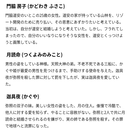
門脇 房子
(かどわき ふさこ)
門脇道安のいとこの25歳の女性。道安の家が持っている山林を、リゾ
ート開発のために売り払い、その恩恵にあずかりたいと考えている。
当初は、自分が道安と結婚しようと考えていた。しかし、フラれてし
まったので、自分のいいなりになりそうな女性を、道安とくっつけよ
うと画策している。
月読命
(つくよみのみこと)
男性の姿をしている神様。天照大神の弟。不老不死である三船に、か
ぐや姫が最愛の男性を見つけるまで、手助けする使命を与えた。迦具
夜が弥照を殺した罪に対して罰を下したが、実は迦具夜を愛してい
た。
迦具夜
(かぐや)
弥照の双子の妹。美しい女性の姿をした、月の住人。傲慢で冷酷で、
他人に対する愛を知らず、やることに容赦がない。弥照と2人で共に月
読命と結婚させられるのを嫌がり、実の姉である弥照を殺す。その罪
で地球へと流罪になった。