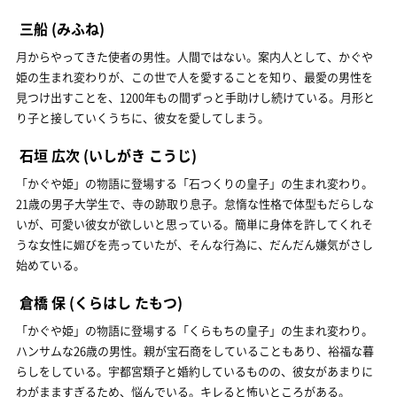
三船
(みふね)
月からやってきた使者の男性。人間ではない。案内人として、かぐや
姫の生まれ変わりが、この世で人を愛することを知り、最愛の男性を
見つけ出すことを、1200年もの間ずっと手助けし続けている。月形と
り子と接していくうちに、彼女を愛してしまう。
石垣 広次
(いしがき こうじ)
「かぐや姫」の物語に登場する「石つくりの皇子」の生まれ変わり。
21歳の男子大学生で、寺の跡取り息子。怠惰な性格で体型もだらしな
いが、可愛い彼女が欲しいと思っている。簡単に身体を許してくれそ
うな女性に媚びを売っていたが、そんな行為に、だんだん嫌気がさし
始めている。
倉橋 保
(くらはし たもつ)
「かぐや姫」の物語に登場する「くらもちの皇子」の生まれ変わり。
ハンサムな26歳の男性。親が宝石商をしていることもあり、裕福な暮
らしをしている。宇都宮類子と婚約しているものの、彼女があまりに
わがまますぎるため、悩んでいる。キレると怖いところがある。