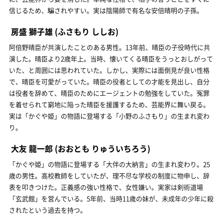
信じるため、騙されやすい。実は陰陽師で有名な安倍晴明の子孫。
房盛 獅子雄
(ふさもり ししお)
阿倍野晴臣が共演したことのある男性。13年前、晴臣の子役時代に共
演した。晴臣より2歳年上。当時、懐いてくる晴臣をうっとおしがって
いた、と周囲には思われていた。しかし、実際には面倒見が良い性格
で、晴臣を可愛がっていた。晴臣の役者としての才能を見出し、自分
は役者を辞めて、晴臣のためにエージェントの勉強をしていた。冤罪
を着せられて窮地に陥った晴臣を援護するため、芸能界に舞い戻る。
実は「かぐや姫」の物語に登場する「小野のふさもり」の生まれ変わ
り。
大友 龍一郎
(おおとも りゅういちろう)
「かぐや姫」の物語に登場する「大伴の大納言」の生まれ変わり。25
歳の男性。高校教師をしていたが、理不尽な学校の制度に物申し、辞
表を叩きつけた。正義感の強い性格で、女性嫌い。実家は剣術道場
「玄武館」を営んでいる。5年前、当時11歳の妹が、未成年の少年に殺
されたという過去を持つ。