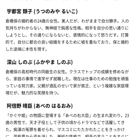
宇都宮 類子
(うつのみや るいこ)
倉橋保の婚約者の24歳の女性。美人だが、わがままで自分勝手。人の
気持ちがわからない、無神経で鈍感な性格。相手を自分の思い通りに
しようとし、その通りにならないと、感情的になって怒りだす。打算
的で、自分に都合の良い結婚をするために嘘を重ねており、保と婚約
した途端に本性を現す。
深山 しのぶ
(ふかやま しのぶ)
倉橋保の高校時代の同級生の女性。クラスでトップの成績を修めなが
ら、家庭の事情で進学せず就職した。現在は仕事のための勉強を頑張
っている努力家。父親が酒乱のせいで家が貧乏、という複雑な家庭環
境だが、魅力的な笑顔を持つ。
阿倍野 晴臣
(あべの はるおみ)
「かぐや姫」の物語に登場する「あべの右大臣」の生まれ変わり。23
歳の男性で、天才子役として子供の頃からドラマなどで活躍してき
た。痴漢の冤罪を着せられ、マスコミにたたかれたことをきっかけ
に、芸能界から姿を消した。単純な性格で、相手の言うことをすぐに