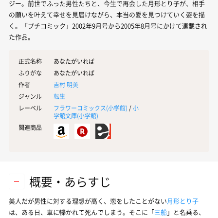
ジー。前世でふった男性たちと、今生で再会した月形とり子が、相手
の願いを叶えて幸せを見届けながら、本当の愛を見つけていく姿を描
く。「プチコミック」2002年9月号から2005年8月号にかけて連載され
た作品。
正式名称
あなたがいれば
ふりがな
あなたがいれば
作者
吉村 明美
ジャンル
転生
レーベル
フラワーコミックス(
小学館
)
/
小
学館文庫(
小学館
)
関連商品
概要・あらすじ
美人だが男性に対する理想が高く、恋をしたことがない
月形とり子
は、ある日、車に轢かれて死んでしまう。そこに「
三船
」と名乗る、