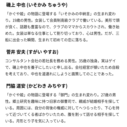
磯上 中也
(いそかみ ちゅうや)
「かぐや姫」の物語に登場する「いそかみの中納言」の生まれ変わ
り。19歳の男性。女装して会員制高級クラブで働いている。美形で頭
が良く、話題も豊富なので、クラブのママからスカウトされ、働き始
めた。女装は単なる仕事として割り切っており、心は男性。だが、三
船に出会った瞬間、生まれて初めての恋に落ちる。
菅井 安夫
(すがい やすお)
コンサルタント会社の若社長を務める男性。35歳の独身。実はゲイ
で、磯上中也を養子にしたいと申し出る。会社経営が傾いたため自殺
を考えており、中也を道連れにしようと画策してのことであった。
門脇 道安
(かどわき みちやす)
「かぐや姫」の物語に登場する「御門」の生まれ変わり。27歳の男
性。郷土研究を趣味に持つ旧家の御曹司で、親戚が結婚相手を探して
いる。周囲には、自分の背後の権威に対してへつらったり、下心を持
って近づいてくる者ばかりいたため、腹を割って話せる相手を探して
いる。月形とり子を気に入っている。